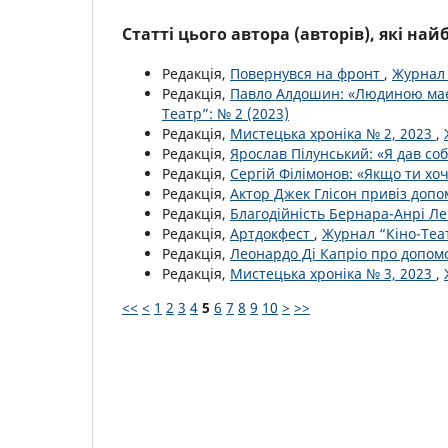
Статті цього автора (авторів), які на
Редакція,
Повернувся на фронт
,
Журнал 
Редакція,
Павло Алдошин: «Людиною має
Театр”: № 2 (2023)
Редакція,
Мистецька хроніка № 2, 2023
,
Редакція,
Ярослав Пілунський: «Я дав со
Редакція,
Сергій Філімонов: «Якщо ти х
Редакція,
Актор Джек Глісон привіз допо
Редакція,
Благодійність Бернара-Анрі Ле
Редакція,
Артдокфест
,
Журнал “Кіно-Теат
Редакція,
Леонардо Ді Капріо про допом
Редакція,
Мистецька хроніка № 3, 2023
,
<<
<
1
2
3
4
5
6
7
8
9
10
>
>>