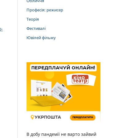
Обличчя
Професія: режисер
Теорія
Фестивалі
о-
Ювілей фільму
В добу пандемії не варто зайвий