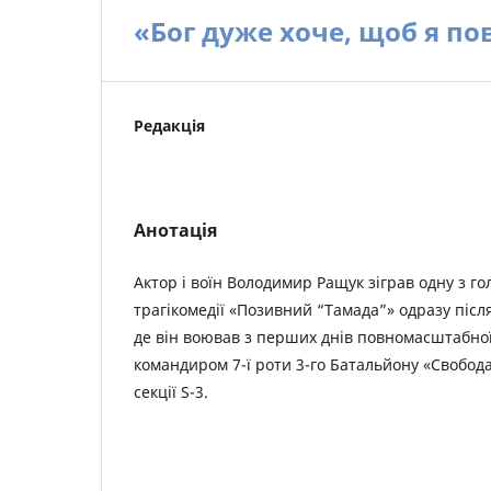
«Бог дуже хоче, щоб я по
Редакція
Анотація
Актор і воїн Володимир Ращук зіграв одну з го
трагікомедії «Позивний “Тамада”» одразу післ
де він воював з перших днів повномасштабної
командиром 7-ї роти 3-го Батальйону «Свобода
секції S-3.