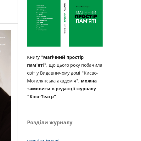
Книгу "
Магічний простір
пам'ят
і", що цього року побачила
світ у Видавничому домі "Києво-
Могилянська академія",
можна
замовити в редакції журналу
"Кіно-Театр"
.
Розділи журналу