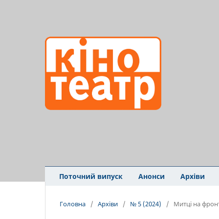
Поточний випуск
Анонси
Архіви
Головна
/
Архіви
/
№ 5 (2024)
/
Митці на фрон