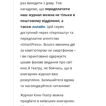
раз виходити з дому. Тож
нагадуємо, що
передплатити
наш журнал можна не тільки в
поштовому відділенні, а
також
онлайн
. Цей сервіс
доступний через «Укрпошту» та
передплатне агентство
«SmartPress». Всього хвилина-дві
за комп’ютером чи смартфоном –
і ви гарантовано одержуєте
цікаве фахове видання про світ
кіно й театру, не боячись, що в
книгарнях журнал вже
розкуплено. Залишайтеся вдома
та насолоджуйтеся читанням!
Журнал Кіно-Театр можна
придбати в київських книгарнях: