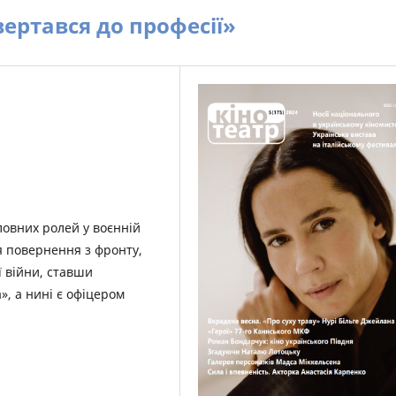
вертався до професії»
ловних ролей у воєнній
я повернення з фронту,
 війни, ставши
», а нині є офіцером