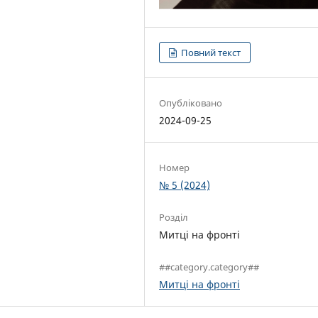
Повний текст
Опубліковано
2024-09-25
Номер
№ 5 (2024)
Розділ
Митці на фронті
##category.category##
Митці на фронті