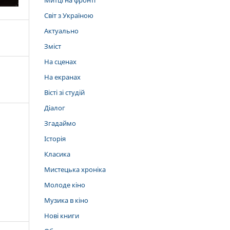
Митці на фронті
Світ з Україною
Актуально
Зміст
На сценах
На екранах
Вісті зі студій
Діалог
Згадаймо
Історія
Класика
Мистецька хроніка
Молоде кіно
Музика в кіно
Нові книги