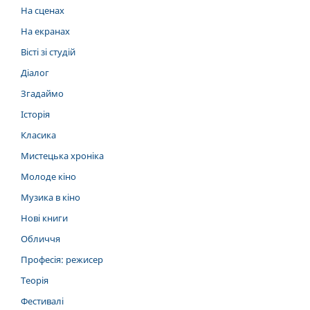
На сценах
На екранах
Вісті зі студій
Діалог
Згадаймо
Історія
Класика
Мистецька хроніка
Молоде кіно
Музика в кіно
Нові книги
Обличчя
Професія: режисер
Теорія
Фестивалі