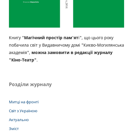
Книгу "
Магічний простір пам'ят
і", що цього року
побачила світ у Видавничому домі "Києво-Могилянська
академія",
можна замовити в редакції журналу
"Кіно-Театр"
.
Розділи журналу
Митці на фронті
Світ з Україною
Актуально
Зміст