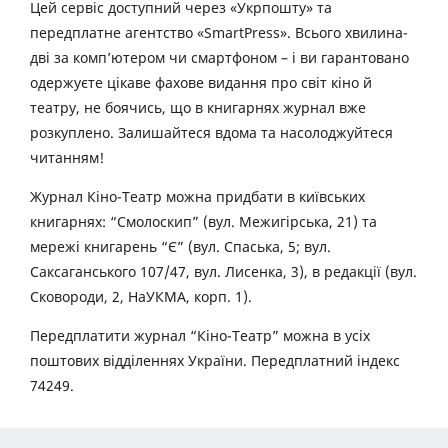
Цей сервіс доступний через «Укрпошту» та
передплатне агентство «SmartPress». Всього хвилина-
дві за комп’ютером чи смартфоном – і ви гарантовано
одержуєте цікаве фахове видання про світ кіно й
театру, не боячись, що в книгарнях журнал вже
розкуплено. Залишайтеся вдома та насолоджуйтеся
читанням!
Журнал Кіно-Театр можна придбати в київських
книгарнях: “Смолоскип” (вул. Межигірська, 21) та
мережі книгарень “Є” (вул. Спаська, 5; вул.
Саксаганського 107/47, вул. Лисенка, 3), в редакції (вул.
Сковороди, 2, НаУКМА, корп. 1).
Передплатити журнал “Кіно-Театр” можна в усіх
поштових відділеннях України. Передплатний індекс
74249.