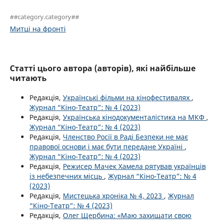
##category.category##
Митці на фронті
Статті цього автора (авторів), які найбільше
читають
Редакція,
Українські фільми на кінофестивалях
,
Журнал “Кіно-Театр”: № 4 (2023)
Редакція,
Українська кінодокументалістика на МКФ
,
Журнал “Кіно-Театр”: № 4 (2023)
Редакція,
Членство Росії в Раді Безпеки не має
правової основи і має бути передане Україні
,
Журнал “Кіно-Театр”: № 4 (2023)
Редакція,
Режисер Мачек Хамела рятував українців
із небезпечних місць
,
Журнал “Кіно-Театр”: № 4
(2023)
Редакція,
Мистецька хроніка № 4, 2023
,
Журнал
“Кіно-Театр”: № 4 (2023)
Редакція,
Олег Щербина: «Маю захищати свою