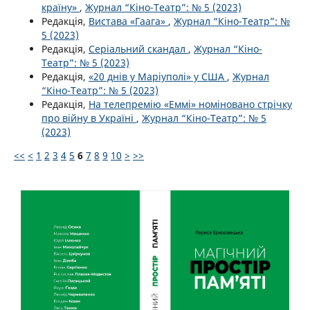
країну»
,
Журнал “Кіно-Театр”: № 5 (2023)
Редакція,
Вистава «Гаага»
,
Журнал “Кіно-Театр”: №
5 (2023)
Редакція,
Серіальний скандал
,
Журнал “Кіно-
Театр”: № 5 (2023)
Редакція,
«20 днів у Маріуполі» у США
,
Журнал
“Кіно-Театр”: № 5 (2023)
Редакція,
На телепремію «Еммі» номіновано стрічку
про війну в Україні
,
Журнал “Кіно-Театр”: № 5
(2023)
<<
<
1
2
3
4
5
6
7
8
9
10
>
>>