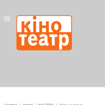
Головна
/
Архіви
/
№ 5 (2024)
/
Митці на фронті