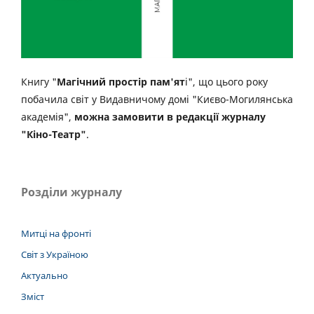
Книгу "
Магічний простір пам'ят
і", що цього року
побачила світ у Видавничому домі "Києво-Могилянська
академія",
можна замовити в редакції журналу
"Кіно-Театр"
.
Розділи журналу
Митці на фронті
Світ з Україною
Актуально
Зміст