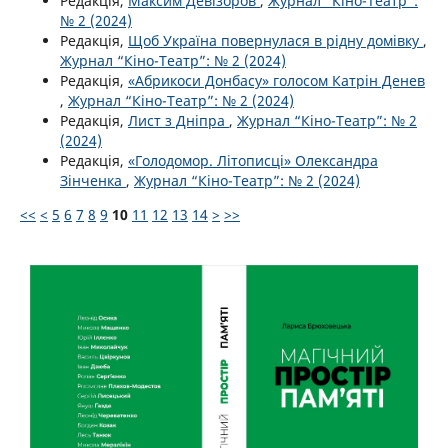
Редакція,
Максим Девізоров
,
Журнал “Кіно-Театр”:
№ 2 (2024)
Редакція,
Щоб Україна повернулася в рідну домівку
,
Журнал “Кіно-Театр”: № 2 (2024)
Редакція,
«Абрикоси Донбасу» голосом Катрін Денев
,
Журнал “Кіно-Театр”: № 2 (2024)
Редакція,
Лист з Дніпра
,
Журнал “Кіно-Театр”: № 2
(2024)
Редакція,
«Голодомор. Літописці» Олександра
Зінченка
,
Журнал “Кіно-Театр”: № 2 (2024)
<<
<
5
6
7
8
9
10
11
12
13
14
>
>>