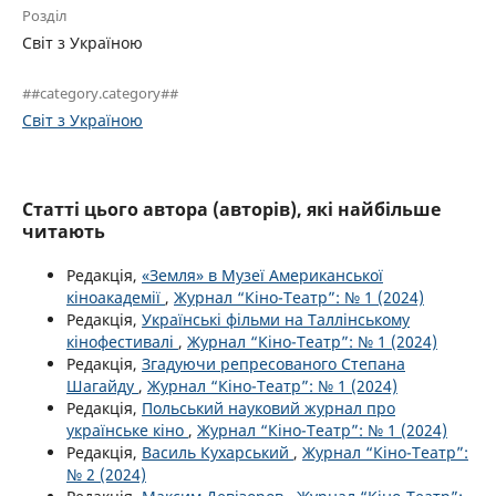
Розділ
Світ з Україною
##category.category##
Світ з Україною
Статті цього автора (авторів), які найбільше
читають
Редакція,
«Земля» в Музеї Американської
кіноакадемії
,
Журнал “Кіно-Театр”: № 1 (2024)
Редакція,
Українські фільми на Таллінському
кінофестивалі
,
Журнал “Кіно-Театр”: № 1 (2024)
Редакція,
Згадуючи репресованого Степана
Шагайду
,
Журнал “Кіно-Театр”: № 1 (2024)
Редакція,
Польський науковий журнал про
українське кіно
,
Журнал “Кіно-Театр”: № 1 (2024)
Редакція,
Василь Кухарський
,
Журнал “Кіно-Театр”:
№ 2 (2024)