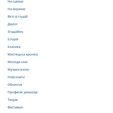
На сценах
На екранах
Вісті зі студій
Діалог
Згадаймо
Історія
Класика
Мистецька хроніка
Молоде кіно
Музика в кіно
Нові книги
Обличчя
Професія: режисер
Теорія
Фестивалі