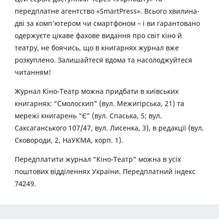
передплатне агентство «SmartPress». Всього хвилина-
дві за комп’ютером чи смартфоном – і ви гарантовано
одержуєте цікаве фахове видання про світ кіно й
театру, не боячись, що в книгарнях журнал вже
розкуплено. Залишайтеся вдома та насолоджуйтеся
читанням!
Журнал Кіно-Театр можна придбати в київських
книгарнях: “Смолоскип” (вул. Межигірська, 21) та
мережі книгарень “Є” (вул. Спаська, 5; вул.
Саксаганського 107/47, вул. Лисенка, 3), в редакції (вул.
Сковороди, 2, НаУКМА, корп. 1).
Передплатити журнал “Кіно-Театр” можна в усіх
поштових відділеннях України. Передплатний індекс
74249.