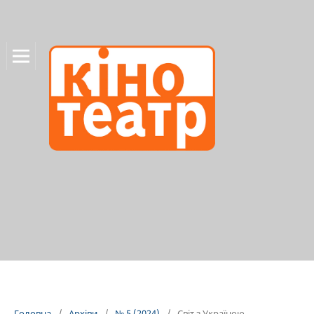
Головна
/
Архіви
/
№ 5 (2024)
/
Світ з Україною