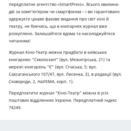
передплатне агентство «SmartPress». Всього хвилина-
дві за комп’ютером чи смартфоном – і ви гарантовано
одержуєте цікаве фахове видання про світ кіно й
театру, не боячись, що в книгарнях журнал вже
розкуплено. Залишайтеся вдома та насолоджуйтеся
читанням!
Журнал Кіно-Театр можна придбати в київських
книгарнях: “Смолоскип” (вул. Межигірська, 21) та
мережі книгарень “Є” (вул. Спаська, 5; вул.
Саксаганського 107/47, вул. Лисенка, 3), в редакції (вул.
Сковороди, 2, НаУКМА, корп. 1).
Передплатити журнал “Кіно-Театр” можна в усіх
поштових відділеннях України. Передплатний індекс
74249.