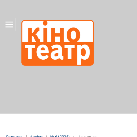
Головна
/
Архіви
/
№ 6 (2024)
/
На сценах