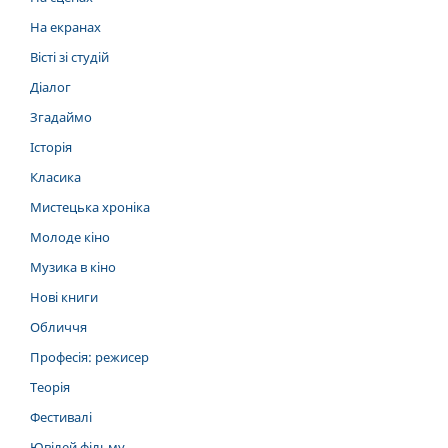
На екранах
Вісті зі студій
Діалог
Згадаймо
Історія
Класика
Мистецька хроніка
Молоде кіно
Музика в кіно
Нові книги
Обличчя
Професія: режисер
Теорія
Фестивалі
Ювілей фільму