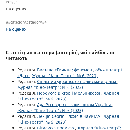
Розділ
На сценах
##category.category##
На сценах
Статті цього автора (авторів), які найбільше
читають
Редакція,
Вистава «Тичина: феномен доби» в театрі
«Дах»
,
Журнал “Кіно-Театр”: № 6 (2023)
Редакція,
Спільний українсько-італійський фільм
,
Журнал “Кіно-Театр”: № 6 (2023)
Редакція,
Перемога Вікторії Мельникової
,
Журнал
“Кіно-Театр”: № 6 (2023)
Редакція,
Ада Роговцева – захисникам України
,
Журнал “Кіно-Театр”: № 6 (2023)
Редакція,
Лекція Сергія Плохія в НаУКМА
,
Журнал
“Кіно-Театр”: № 6 (2023)
Редакція,
Вітаємо з премією
,
Журнал “Кіно-Театр”: