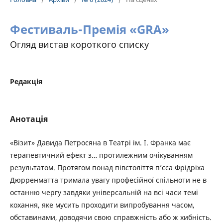
Фестиваль-Премія «GRA»
Огляд вистав короткого списку
Редакція
Анотація
«Візит» Давида Петросяна в Театрі ім. І. Франка має
терапевтичний ефект з… протилежним очікуванням
результатом. Протягом понад півстоліття п’єса Фрідріха
Дюрренматта тримала увагу професійної спільноти не в
останню чергу завдяки універсальній на всі часи темі
кохання, яке мусить проходити випробування часом,
обставинами, доводячи свою справжність або ж хибність.