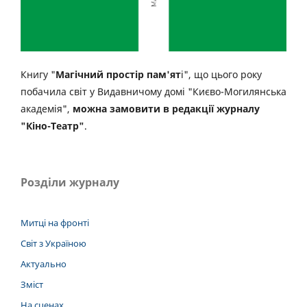
Книгу "
Магічний простір пам'ят
і", що цього року
побачила світ у Видавничому домі "Києво-Могилянська
академія",
можна замовити в редакції журналу
"Кіно-Театр"
.
Розділи журналу
Митці на фронті
Світ з Україною
Актуально
Зміст
На сценах