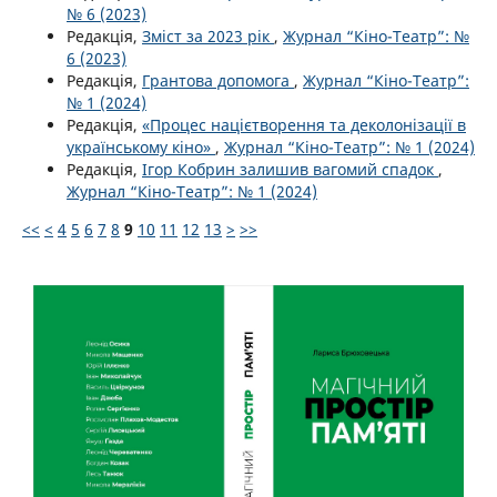
№ 6 (2023)
Редакція,
Зміст за 2023 рік
,
Журнал “Кіно-Театр”: №
6 (2023)
Редакція,
Грантова допомога
,
Журнал “Кіно-Театр”:
№ 1 (2024)
Редакція,
«Процес націєтворення та деколонізації в
українському кіно»
,
Журнал “Кіно-Театр”: № 1 (2024)
Редакція,
Ігор Кобрин залишив вагомий спадок
,
Журнал “Кіно-Театр”: № 1 (2024)
<<
<
4
5
6
7
8
9
10
11
12
13
>
>>