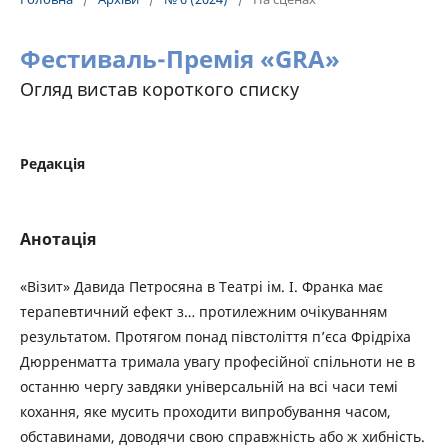
Фестиваль-Премія «GRA»
Огляд вистав короткого списку
Редакція
Анотація
«Візит» Давида Петросяна в Театрі ім. І. Франка має
терапевтичний ефект з… протилежним очікуванням
результатом. Протягом понад півстоліття п’єса Фрідріха
Дюрренматта тримала увагу професійної спільноти не в
останню чергу завдяки універсальній на всі часи темі
кохання, яке мусить проходити випробування часом,
обставинами, доводячи свою справжність або ж хибність.