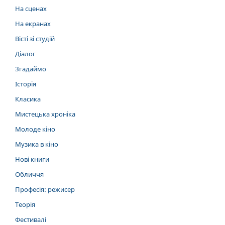
На сценах
На екранах
Вісті зі студій
Діалог
Згадаймо
Історія
Класика
Мистецька хроніка
Молоде кіно
Музика в кіно
Нові книги
Обличчя
Професія: режисер
Теорія
Фестивалі