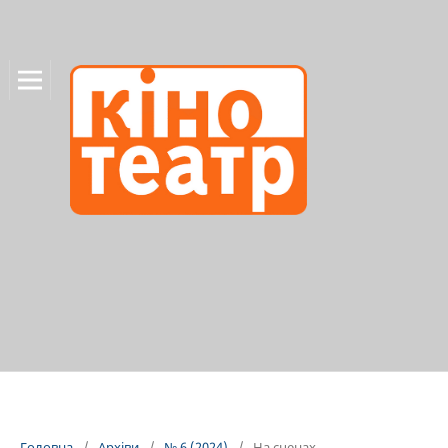
Головна
/
Архіви
/
№ 6 (2024)
/
На сценах