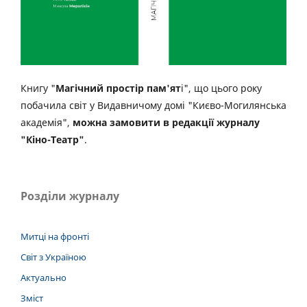
Книгу "
Магічний простір пам'ят
і", що цього року
побачила світ у Видавничому домі "Києво-Могилянська
академія",
можна замовити в редакції журналу
"Кіно-Театр"
.
Розділи журналу
Митці на фронті
Світ з Україною
Актуально
Зміст