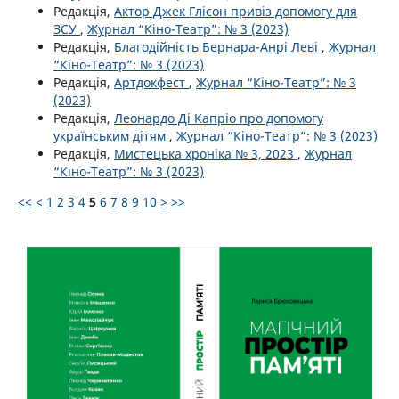
Редакція,
Актор Джек Глісон привіз допомогу для
ЗСУ
,
Журнал “Кіно-Театр”: № 3 (2023)
Редакція,
Благодійність Бернара-Анрі Леві
,
Журнал
“Кіно-Театр”: № 3 (2023)
Редакція,
Артдокфест
,
Журнал “Кіно-Театр”: № 3
(2023)
Редакція,
Леонардо Ді Капріо про допомогу
українським дітям
,
Журнал “Кіно-Театр”: № 3 (2023)
Редакція,
Мистецька хроніка № 3, 2023
,
Журнал
“Кіно-Театр”: № 3 (2023)
<<
<
1
2
3
4
5
6
7
8
9
10
>
>>