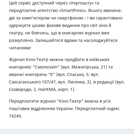
Цей сервіс доступний через «Укрпошту» та
передплатне агентство «SmartPress». Всього хвилина-
дві за комп’ютером чи смартфоном – і ви гарантовано
одержуєте цікаве фахове видання про світ кіно й
театру, не боячись, що в книгарнях журнал вже
розкуплено. Залишайтеся вдома та насолоджуйтеся
читанням!
Журнал Кіно-Театр можна придбати в київських
книгарнях: “Смолоскип” (вул. Межигірська, 21) та
мережі книгарень “Є” (вул. Спаська, 5; вул.
Саксаганського 107/47, вул. Лисенка, 3), в редакції (вул.
Сковороди, 2, НаУКМА, корп. 1).
Передплатити журнал “Кіно-Театр” можна в усіх
поштових відділеннях України. Передплатний індекс
74249.