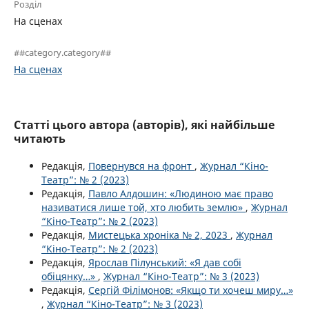
Розділ
На сценах
##category.category##
На сценах
Статті цього автора (авторів), які найбільше
читають
Редакція,
Повернувся на фронт
,
Журнал “Кіно-
Театр”: № 2 (2023)
Редакція,
Павло Алдошин: «Людиною має право
називатися лише той, хто любить землю»
,
Журнал
“Кіно-Театр”: № 2 (2023)
Редакція,
Мистецька хроніка № 2, 2023
,
Журнал
“Кіно-Театр”: № 2 (2023)
Редакція,
Ярослав Пілунський: «Я дав собі
обіцянку…»
,
Журнал “Кіно-Театр”: № 3 (2023)
Редакція,
Сергій Філімонов: «Якщо ти хочеш миру…»
,
Журнал “Кіно-Театр”: № 3 (2023)