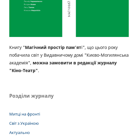
Книгу "
Магічний простір пам'ят
і", що цього року
побачила світ у Видавничому домі "Києво-Могилянська
академія",
можна замовити в редакції журналу
"Кіно-Театр"
.
Розділи журналу
Митці на фронті
Світ з Україною
Актуально