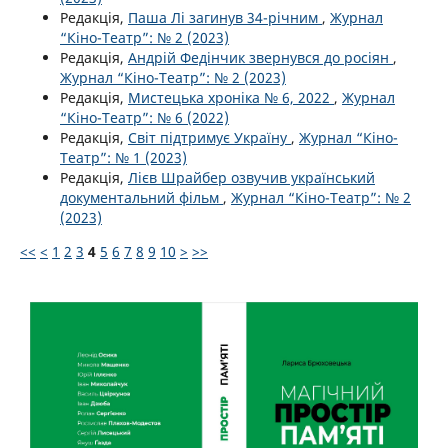
Редакція,
Паша Лі загинув 34-річним
,
Журнал
“Кіно-Театр”: № 2 (2023)
Редакція,
Андрій Федінчик звернувся до росіян
,
Журнал “Кіно-Театр”: № 2 (2023)
Редакція,
Мистецька хроніка № 6, 2022
,
Журнал
“Кіно-Театр”: № 6 (2022)
Редакція,
Світ підтримує Україну
,
Журнал “Кіно-
Театр”: № 1 (2023)
Редакція,
Лієв Шрайбер озвучив український
документальний фільм
,
Журнал “Кіно-Театр”: № 2
(2023)
<<
<
1
2
3
4
5
6
7
8
9
10
>
>>