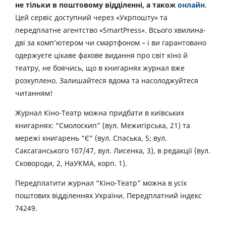
не тільки в поштовому відділенні, а також
онлайн
.
Цей сервіс доступний через «Укрпошту» та
передплатне агентство «SmartPress». Всього хвилина-
дві за комп’ютером чи смартфоном – і ви гарантовано
одержуєте цікаве фахове видання про світ кіно й
театру, не боячись, що в книгарнях журнал вже
розкуплено. Залишайтеся вдома та насолоджуйтеся
читанням!
Журнал Кіно-Театр можна придбати в київських
книгарнях: “Смолоскип” (вул. Межигірська, 21) та
мережі книгарень “Є” (вул. Спаська, 5; вул.
Саксаганського 107/47, вул. Лисенка, 3), в редакції (вул.
Сковороди, 2, НаУКМА, корп. 1).
Передплатити журнал “Кіно-Театр” можна в усіх
поштових відділеннях України. Передплатний індекс
74249.