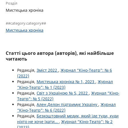
Розділ
Мистецька хроніка
##category.category##
Мистецька хроніка
Статті цього автора (авторів), які найбільше
читають
Редакція,
Зміст 2022
,
Журнал “Кіно-Театр”: № 6
(2022)
Редакція,
Мистецька хроніка № 1, 2023
,
Журнал
“Кіно-Театр”: № 1 (2023)
Редакція,
Світ з Україною № 5, 2022
,
Журнал “Кіно-
Театр”: № 5 (2022)
Редакція,
Ален Делон підтримує Україну
,
Журнал
“Кіно-Театр”: № 6 (2022)
Редакція,
Безкоштовний медик, який їде туди, куди
ніхто не хоче їхати…
,
Журнал “Кіно-Театр”: № 2
(2023)