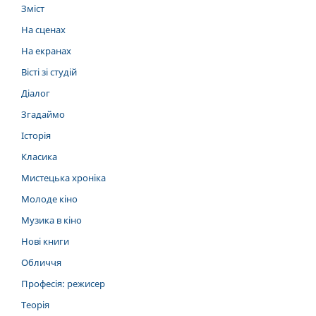
Зміст
На сценах
На екранах
Вісті зі студій
Діалог
Згадаймо
Історія
Класика
Мистецька хроніка
Молоде кіно
Музика в кіно
Нові книги
Обличчя
Професія: режисер
Теорія