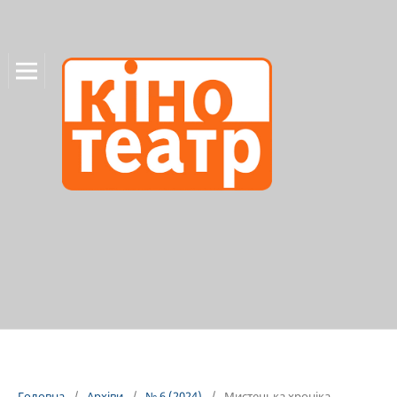
Головна
/
Архіви
/
№ 6 (2024)
/
Мистецька хроніка