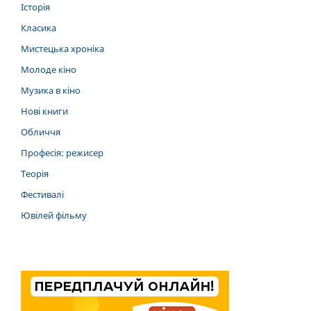
Історія
Класика
Мистецька хроніка
Молоде кіно
Музика в кіно
Нові книги
Обличчя
Професія: режисер
Теорія
Фестивалі
Ювілей фільму