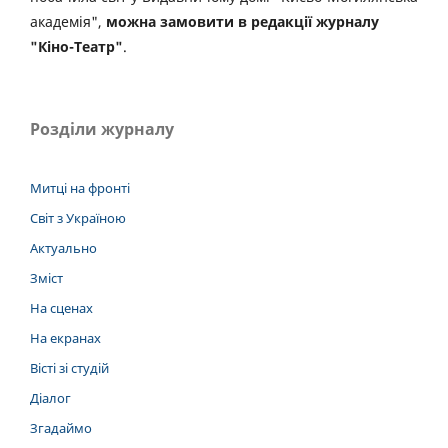
академія",
можна замовити в редакції журналу
"Кіно-Театр"
.
Розділи журналу
Митці на фронті
Світ з Україною
Актуально
Зміст
На сценах
На екранах
Вісті зі студій
Діалог
Згадаймо