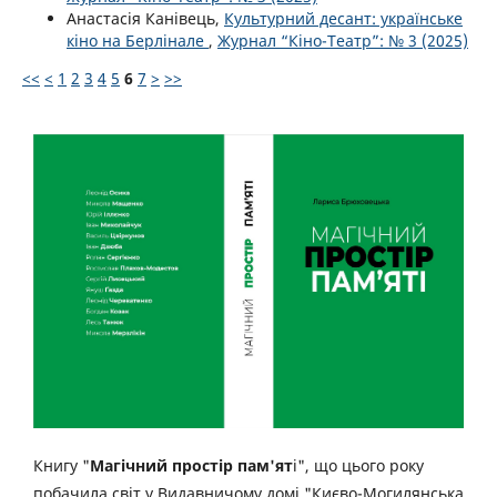
Анастасія Канівець,
Культурний десант: українське
кіно на Берлінале
,
Журнал “Кіно-Театр”: № 3 (2025)
<<
<
1
2
3
4
5
6
7
>
>>
Книгу "
Магічний простір пам'ят
і", що цього року
побачила світ у Видавничому домі "Києво-Могилянська