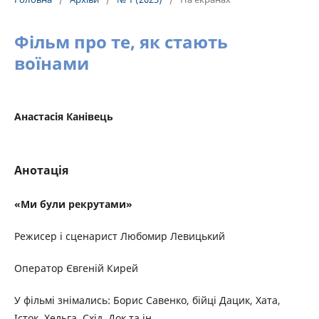
Фільм про те, як стають
воїнами
Анастасія Канівець
Анотація
«Ми були рекрутами»
Режисер і сценарист Любомир Левицький
Оператор Євгеній Кирей
У фільмі знімались: Борис Савенко, бійці Дацик, Хата,
Істок, Хельга, Схід, Док та ін.