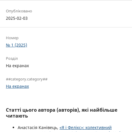
Опубліковано
2025-02-03
Номер
№ 1 (2025)
Розділ
На екранах
##category.category##
На екранах
Статті цього автора (авторів), які найбільше
читають
Анастасія Канівець,
«Я і Фелікс»: колективний