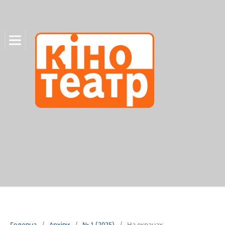
Головна
/
Архіви
/
№ 1 (2025)
/
На екранах