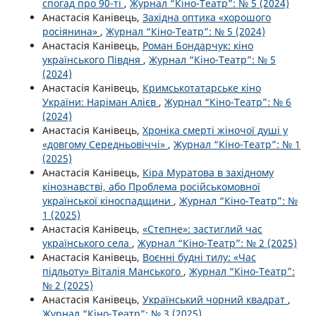
спогад про 90-ті
,
Журнал “Кіно-Театр”: № 5 (2024)
Анастасія Канівець,
Західна оптика «хорошого
росіянина»
,
Журнал “Кіно-Театр”: № 5 (2024)
Анастасія Канівець,
Роман Бондарчук: кіно
українського Півдня
,
Журнал “Кіно-Театр”: № 5
(2024)
Анастасія Канівець,
Кримськотатарське кіно
України: Наріман Алієв
,
Журнал “Кіно-Театр”: № 6
(2024)
Анастасія Канівець,
Хроніка смерті жіночої душі у
«довгому Середньовіччі»
,
Журнал “Кіно-Театр”: № 1
(2025)
Анастасія Канівець,
Кіра Муратова в західному
кінознавстві, або Проблема російськомовної
української кіноспадщини
,
Журнал “Кіно-Театр”: №
1 (2025)
Анастасія Канівець,
«Степне»: застиглий час
українського села
,
Журнал “Кіно-Театр”: № 2 (2025)
Анастасія Канівець,
Воєнні будні тилу: «Час
підльоту» Віталія Манського
,
Журнал “Кіно-Театр”:
№ 2 (2025)
Анастасія Канівець,
Український чорний квадрат
,
Журнал “Кіно-Театр”: № 3 (2025)