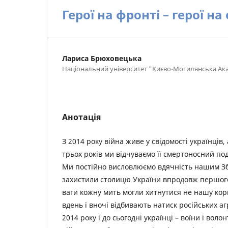
Герої на фронті – герої на
Лариса Брюховецька
Національний університет "Києво-Могилянська Ак
Анотація
З 2014 року війна живе у свідомості українців
трьох років ми відчуваємо її смертоносний п
Ми постійно висловлюємо вдячність нашим З
захистили столицю України впродовж першого
ваги кожну мить могли хитнутися не нашу кори
вдень і вночі відбивають натиск російських а
2014 року і до сьогодні українці – воїни і воло