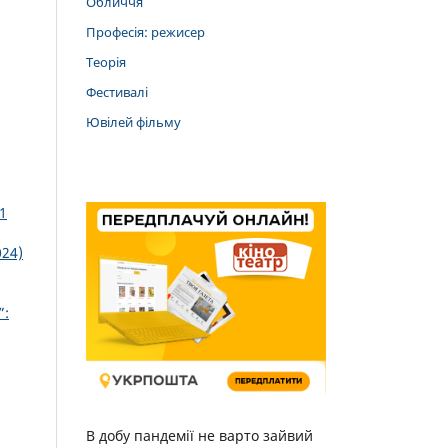
Обличчя
Професія: режисер
Теорія
Фестивалі
Ювілей фільму
1
024)
”:
В добу пандемії не варто зайвий