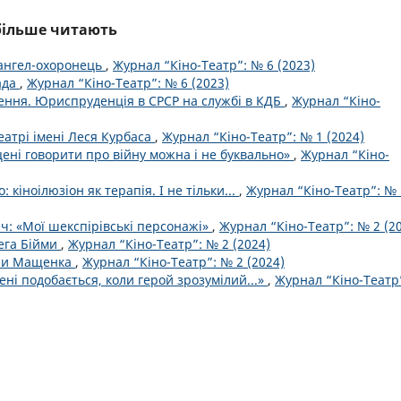
йбільше читають
 ангел-охоронець
,
Журнал “Кіно-Театр”: № 6 (2023)
лада
,
Журнал “Кіно-Театр”: № 6 (2023)
нення. Юриспруденція в СРСР на службі в КДБ
,
Журнал “Кіно-
еатрі імені Леся Курбаса
,
Журнал “Кіно-Театр”: № 1 (2024)
цені говорити про війну можна і не буквально»
,
Журнал “Кіно-
: кіноілюзіон як терапія. І не тільки...
,
Журнал “Кіно-Театр”: № 
ч: «Мої шекспірівські персонажі»
,
Журнал “Кіно-Театр”: № 2 (2
ега Бійми
,
Журнал “Кіно-Театр”: № 2 (2024)
оли Мащенка
,
Журнал “Кіно-Театр”: № 2 (2024)
ні подобається, коли герой зрозумілий...»
,
Журнал “Кіно-Театр