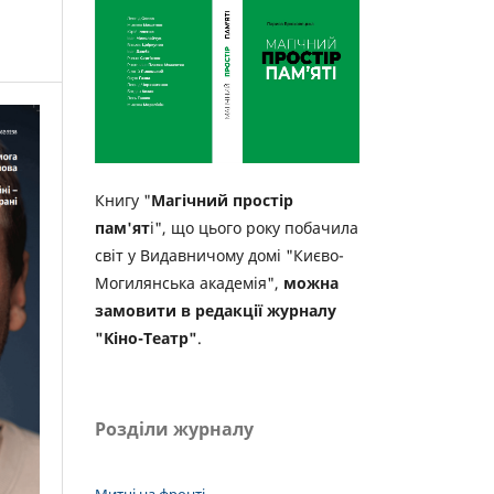
Книгу "
Магічний простір
пам'ят
і", що цього року побачила
світ у Видавничому домі "Києво-
Могилянська академія",
можна
замовити в редакції журналу
"Кіно-Театр"
.
Розділи журналу