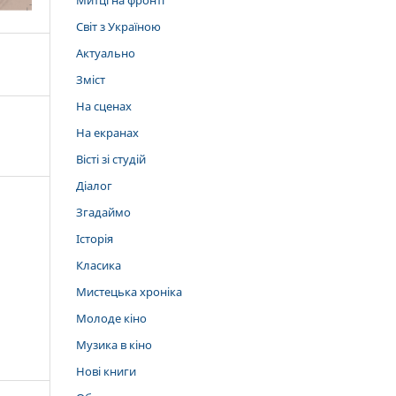
Митці на фронті
Світ з Україною
Актуально
Зміст
На сценах
На екранах
Вісті зі студій
Діалог
Згадаймо
Історія
Класика
Мистецька хроніка
Молоде кіно
Музика в кіно
Нові книги