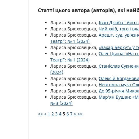
Статті цього автора (авторів), які на
Лариса Брюховецька,
Іван Дзюба і його
Лариса Брюховецька,
Чий хліб, того і в
Лариса Брюховецька,
Арешт, суд, ув’яз
Театр”: № 1 (2024)
Лариса Брюховецька,
«Захар Беркут» у т
Лариса Брюховецька,
Олег Цьона: «На с
Театр”: № 1 (2024)
Лариса Брюховецька,
Станіслав Сукненко
(2024)
Лариса Брюховецька,
Олексій Богданови
Лариса Брюховецька,
Невтомна муза Ол
Лариса Брюховецька,
До 95-річчя Мик
Лариса Брюховецька,
Мар’ян Бушан: «Ме
№ 3 (2024)
<<
<
1
2
3
4
5
6
7
>
>>