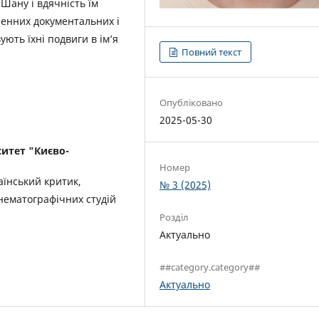
 Шану і вдячність їм
ленних документальних і
ють їхні подвиги в ім’я
Повний текст
Опубліковано
2025-05-30
итет "Києво-
Номер
аїнський критик,
№ 3 (2025)
інематографічних студій
Розділ
Актуально
##category.category##
Актуально