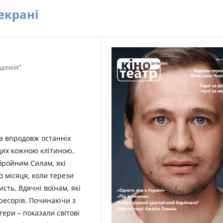
 екрані
адемія"
, а впродовж останніх
одих кожною клітиною.
бройним Силам, які
 місяця, коли терези
сть. Вдячні воїнам, які
гресорів. Починаючи з
нтери – показали світові