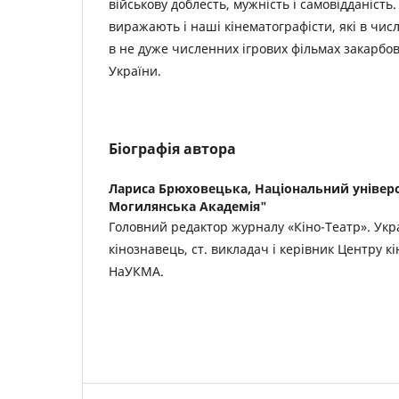
військову доблесть, мужність і самовідданість.
виражають і наші кінематографісти, які в чис
в не дуже численних ігрових фільмах закарбову
України.
Біографія автора
Лариса Брюховецька,
Національний універс
Могилянська Академія"
Головний редактор журналу «Кіно-Театр». Укр
кінознавець, ст. викладач і керівник Центру к
НаУКМА.