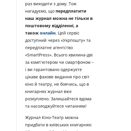
раз виходити з дому. Тож
нагадуємо, що
передплатити
наш журнал можна не тільки в
поштовому відділенні, а
також
онлайн
. Цей сервіс
доступний через «Укрпошту» та
передплатне агентство
«SmartPress». Всього хвилина-дві
за комп’ютером чи смартфоном –
і ви гарантовано одержуєте
цікаве фахове видання про світ
кіно й театру, не боячись, що в
книгарнях журнал вже
розкуплено. Залишайтеся вдома
та насолоджуйтеся читанням!
Журнал Кіно-Театр можна
придбати в київських книгарнях: