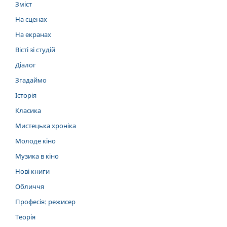
Зміст
На сценах
На екранах
Вісті зі студій
Діалог
Згадаймо
Історія
Класика
Мистецька хроніка
Молоде кіно
Музика в кіно
Нові книги
Обличчя
Професія: режисер
Теорія