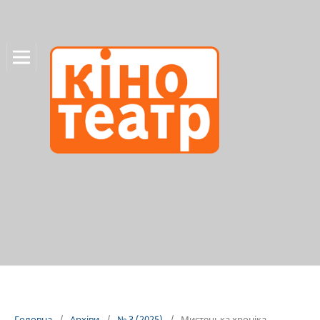
Головна
/
Архіви
/
№ 3 (2025)
/
Мистецька хроніка