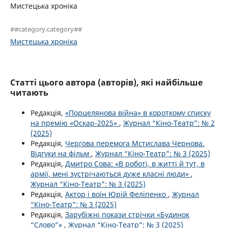
Мистецька хроніка
##category.category##
Мистецька хроніка
Статті цього автора (авторів), які найбільше
читають
Редакція,
«Порцелянова війна» в короткому списку
на премію «Оскар-2025»
,
Журнал “Кіно-Театр”: № 2
(2025)
Редакція,
Чергова перемога Мстислава Чернова.
Відгуки на фільм
,
Журнал “Кіно-Театр”: № 3 (2025)
Редакція,
Дмитро Сова: «В роботі, в житті й тут, в
армії, мені зустрічаються дуже класні люди»
,
Журнал “Кіно-Театр”: № 3 (2025)
Редакція,
Актор і воїн Юрій Феліпенко
,
Журнал
“Кіно-Театр”: № 3 (2025)
Редакція,
Зарубіжні покази стрічки «Будинок
“Слово”»
,
Журнал “Кіно-Театр”: № 3 (2025)