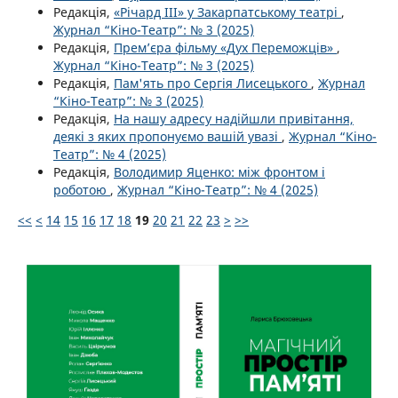
Редакція,
«Річард ІІІ» у Закарпатському театрі
,
Журнал “Кіно-Театр”: № 3 (2025)
Редакція,
Прем’єра фільму «Дух Переможців»
,
Журнал “Кіно-Театр”: № 3 (2025)
Редакція,
Пам'ять про Сергія Лисецького
,
Журнал
“Кіно-Театр”: № 3 (2025)
Редакція,
На нашу адресу надійшли привітання,
деякі з яких пропонуємо вашій увазі
,
Журнал “Кіно-
Театр”: № 4 (2025)
Редакція,
Володимир Яценко: між фронтом і
роботою
,
Журнал “Кіно-Театр”: № 4 (2025)
<<
<
14
15
16
17
18
19
20
21
22
23
>
>>