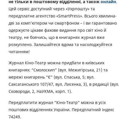
не тільки в поштовому відділенні, а також
онлайн
.
Цей сервіс доступний через «Укрпошту» та
передплатне агентство «SmartPress». Всього хвилина-
дві за комп’ютером чи смартфоном – і ви гарантовано
одержуєте цікаве фахове видання про світ кіно й
театру, не боячись, що в книгарнях журнал вже
розкуплено. Залишайтеся вдома та насолоджуйтеся
читанням!
Журнал Кіно-Театр можна придбати в київських
книгарнях: “Смолоскип” (вул. Межигірська, 21) та
мережі книгарень “Є” (вул. Спаська, 5; вул.
Саксаганського 107/47, вул. Лисенка, 3), в редакції (вул.
Сковороди, 2, НаУКМА, корп. 1).
Передплатити журнал “Кіно-Театр” можна в усіх
поштових відділеннях України. Передплатний індекс
74249.