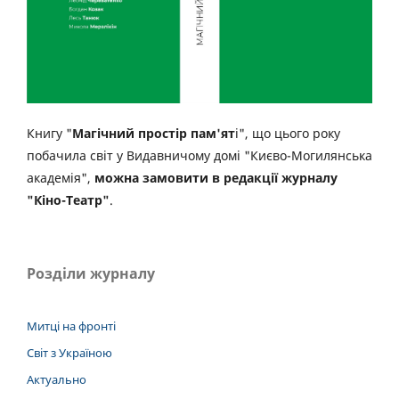
Книгу "
Магічний простір пам'ят
і", що цього року
побачила світ у Видавничому домі "Києво-Могилянська
академія",
можна замовити в редакції журналу
"Кіно-Театр"
.
Розділи журналу
Митці на фронті
Світ з Україною
Актуально