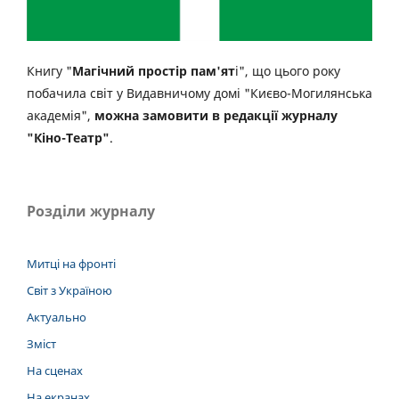
Книгу "
Магічний простір пам'ят
і", що цього року
побачила світ у Видавничому домі "Києво-Могилянська
академія",
можна замовити в редакції журналу
"Кіно-Театр"
.
Розділи журналу
Митці на фронті
Світ з Україною
Актуально
Зміст
На сценах
На екранах