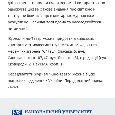
дві за комп’ютером чи смартфоном – і ви гарантовано
одержуєте цікаве фахове видання про світ кіно й
театру, не боячись, що в книгарнях журнал вже
розкуплено. Залишайтеся вдома та насолоджуйтеся
читанням!
Журнал Кіно-Театр можна придбати в київських
книгарнях: “Смолоскип” (вул. Межигірська, 21) та
мережі книгарень “Є” (вул. Спаська, 5; вул.
Саксаганського 107/47, вул. Лисенка, 3), в редакції (вул.
Сковороди, 2, НаУКМА, корп. 1).
Передплатити журнал “Кіно-Театр” можна в усіх
поштових відділеннях України. Передплатний індекс
74249.