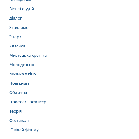
Вісті зі студій
Діалог
Згадаймо
Історія
Класика
Мистецька хроніка
Молоде кіно
Музика в кіно
Нові книги
Обличчя
Професія: режисер
Теорія
Фестивалі
Ювілей фільму