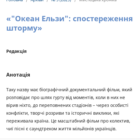
«"Океан Ельзи": спостереження
шторму»
Редакція
Анотація
Таку назву має біографічний документальний фільм, який
розповідає про шлях гурту від моментів, коли в них не
вірив ніхто, до переповнених стадіонів – через особисті
конфлікти, творчі розриви та історичні виклики, які
переживала країна. Це масштабний фільм про колектив,
чиї пісні є саундтреком життя мільйонів українців.