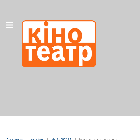
Головна
/
Архіви
/
№ 5 (2025)
/
Мистецька хроніка