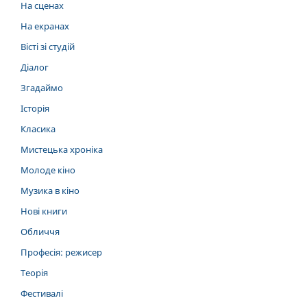
На сценах
На екранах
Вісті зі студій
Діалог
Згадаймо
Історія
Класика
Мистецька хроніка
Молоде кіно
Музика в кіно
Нові книги
Обличчя
Професія: режисер
Теорія
Фестивалі