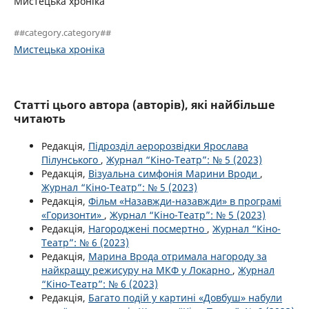
Мистецька хроніка
##category.category##
Мистецька хроніка
Статті цього автора (авторів), які найбільше
читають
Редакція,
Підрозділ аеророзвідки Ярослава
Пілунського
,
Журнал “Кіно-Театр”: № 5 (2023)
Редакція,
Візуальна симфонія Марини Вроди
,
Журнал “Кіно-Театр”: № 5 (2023)
Редакція,
Фільм «Назавжди-назавжди» в програмі
«Горизонти»
,
Журнал “Кіно-Театр”: № 5 (2023)
Редакція,
Нагороджені посмертно
,
Журнал “Кіно-
Театр”: № 6 (2023)
Редакція,
Марина Врода отримала нагороду за
найкращу режисуру на МКФ у Локарно
,
Журнал
“Кіно-Театр”: № 6 (2023)
Редакція,
Багато подій у картині «Довбуш» набули