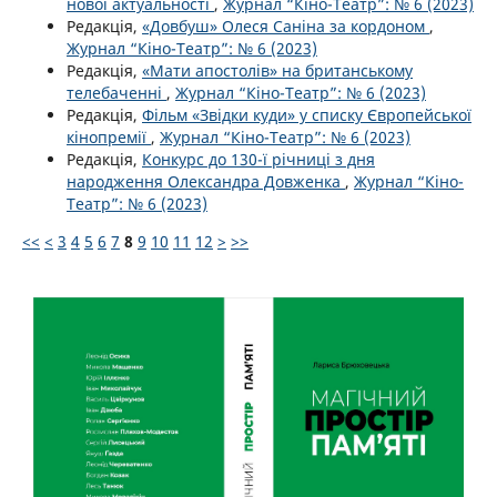
нової актуальності
,
Журнал “Кіно-Театр”: № 6 (2023)
Редакція,
«Довбуш» Олеся Саніна за кордоном
,
Журнал “Кіно-Театр”: № 6 (2023)
Редакція,
«Мати апостолів» на британському
телебаченні
,
Журнал “Кіно-Театр”: № 6 (2023)
Редакція,
Фільм «Звідки куди» у списку Європейської
кінопремії
,
Журнал “Кіно-Театр”: № 6 (2023)
Редакція,
Конкурс до 130-ї річниці з дня
народження Олександра Довженка
,
Журнал “Кіно-
Театр”: № 6 (2023)
<<
<
3
4
5
6
7
8
9
10
11
12
>
>>