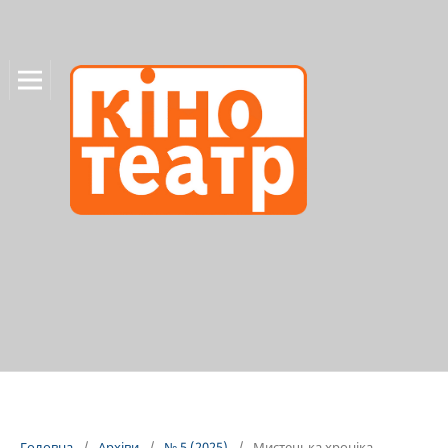
Головна
/
Архіви
/
№ 5 (2025)
/
Мистецька хроніка