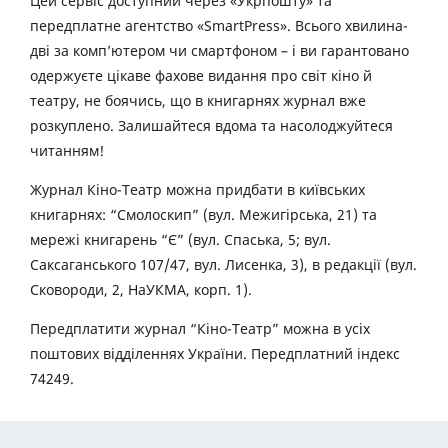
Цей сервіс доступний через «Укрпошту» та
передплатне агентство «SmartPress». Всього хвилина-
дві за комп’ютером чи смартфоном – і ви гарантовано
одержуєте цікаве фахове видання про світ кіно й
театру, не боячись, що в книгарнях журнал вже
розкуплено. Залишайтеся вдома та насолоджуйтеся
читанням!
Журнал Кіно-Театр можна придбати в київських
книгарнях: “Смолоскип” (вул. Межигірська, 21) та
мережі книгарень “Є” (вул. Спаська, 5; вул.
Саксаганського 107/47, вул. Лисенка, 3), в редакції (вул.
Сковороди, 2, НаУКМА, корп. 1).
Передплатити журнал “Кіно-Театр” можна в усіх
поштових відділеннях України. Передплатний індекс
74249.