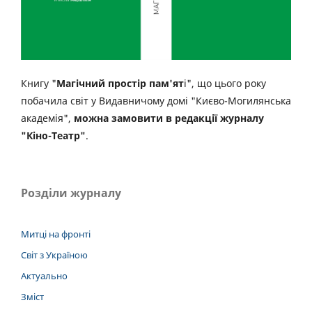
Книгу "
Магічний простір пам'ят
і", що цього року
побачила світ у Видавничому домі "Києво-Могилянська
академія",
можна замовити в редакції журналу
"Кіно-Театр"
.
Розділи журналу
Митці на фронті
Світ з Україною
Актуально
Зміст