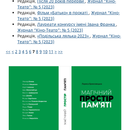
Редакція,
Після 20 років перерви
,
Журнал “Кіно-
Театр”: № 5 (2023)
Редакція,
Фільм «Батько» в прокаті
,
Журнал “Кіно-
Театр”: № 5 (2023)
Редакція,
Лауреати конкурсу імені Івана Франка
,
Журнал “Кіно-Театр”: № 5 (2023)
Редакція,
«Подільська лялька-2023»
,
Журнал “Кіно-
Театр”: № 5 (2023)
<<
<
2
3
4
5
6
7
8
9
10
11
>
>>