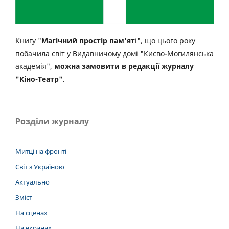
Книгу "
Магічний простір пам'ят
і", що цього року
побачила світ у Видавничому домі "Києво-Могилянська
академія",
можна замовити в редакції журналу
"Кіно-Театр"
.
Розділи журналу
Митці на фронті
Світ з Україною
Актуально
Зміст
На сценах
На екранах