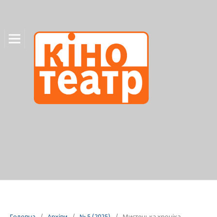
Головна
/
Архіви
/
№ 5 (2025)
/
Мистецька хроніка