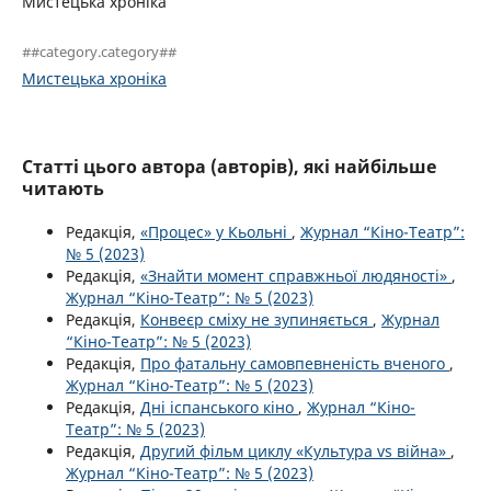
Мистецька хроніка
##category.category##
Мистецька хроніка
Статті цього автора (авторів), які найбільше
читають
Редакція,
«Процес» у Кьольні
,
Журнал “Кіно-Театр”:
№ 5 (2023)
Редакція,
«Знайти момент справжньої людяності»
,
Журнал “Кіно-Театр”: № 5 (2023)
Редакція,
Конвеєр сміху не зупиняється
,
Журнал
“Кіно-Театр”: № 5 (2023)
Редакція,
Про фатальну самовпевненість вченого
,
Журнал “Кіно-Театр”: № 5 (2023)
Редакція,
Дні іспанського кіно
,
Журнал “Кіно-
Театр”: № 5 (2023)
Редакція,
Другий фільм циклу «Культура vs війна»
,
Журнал “Кіно-Театр”: № 5 (2023)