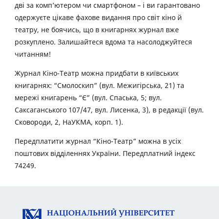
дві за комп’ютером чи смартфоном – і ви гарантовано
одержуєте цікаве фахове видання про світ кіно й
театру, не боячись, що в книгарнях журнал вже
розкуплено. Залишайтеся вдома та насолоджуйтеся
читанням!
Журнал Кіно-Театр можна придбати в київських
книгарнях: “Смолоскип” (вул. Межигірська, 21) та
мережі книгарень “Є” (вул. Спаська, 5; вул.
Саксаганського 107/47, вул. Лисенка, 3), в редакції (вул.
Сковороди, 2, НаУКМА, корп. 1).
Передплатити журнал “Кіно-Театр” можна в усіх
поштових відділеннях України. Передплатний індекс
74249.