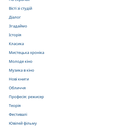
Вісті зі студій
Діалог
Згадаймо
Історія
Класика
Мистецька хроніка
Молоде кіно
Музика в кіно
Нові книги
Обличчя
Професія: режисер
Теорія
Фестивалі
Ювілей фільму