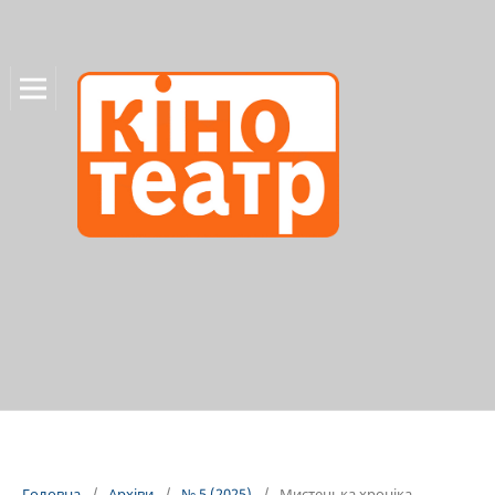
Головна
/
Архіви
/
№ 5 (2025)
/
Мистецька хроніка