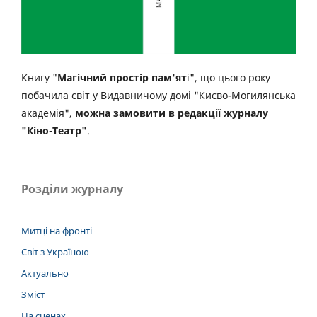
Книгу "
Магічний простір пам'ят
і", що цього року
побачила світ у Видавничому домі "Києво-Могилянська
академія",
можна замовити в редакції журналу
"Кіно-Театр"
.
Розділи журналу
Митці на фронті
Світ з Україною
Актуально
Зміст
На сценах