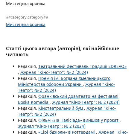
Мистецька хроніка
##category.category##
Мистецька хроніка
Статті цього автора (авторів), які найбільше
читають
Редакція,
Театральний фестиваль Традиції «DREVO»
,
Журнал “Кіно-Театр”: № 2 (2024)
Редакція,
Премія ім. Богдана Хмельницького
Міністерства оборони України
,
Журнал “Кіно-
Театр”: № 2 (2024)
Редакція,
Франківський драмтеатр на фестивалі
Boska Komedia
,
Журнал “Кіно-Театр”: № 2 (2024)
Редакція,
Кінотеатральний бум
,
Журнал “Кіно-
Театр”: № 2 (2024)
Редакція,
Фільм «Ла Палісіада» вийшов у прокат
,
Журнал “Кіно-Театр”: № 2 (2024)
Редакція,
«Сірі бджоли» в Роттердамі
,
Журнал “Кіно-