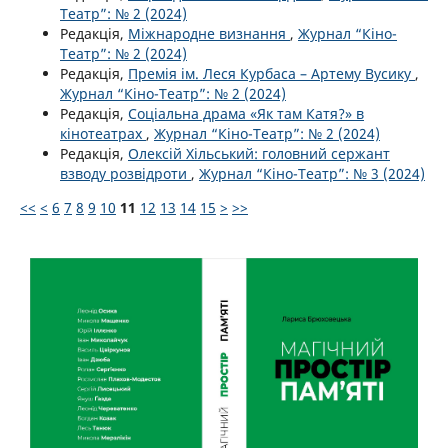
Театр”: № 2 (2024)
Редакція,
Міжнародне визнання
,
Журнал “Кіно-
Театр”: № 2 (2024)
Редакція,
Премія ім. Леся Курбаса – Артему Вусику
,
Журнал “Кіно-Театр”: № 2 (2024)
Редакція,
Соціальна драма «Як там Катя?» в
кінотеатрах
,
Журнал “Кіно-Театр”: № 2 (2024)
Редакція,
Олексій Хільський: головний сержант
взводу розвідроти
,
Журнал “Кіно-Театр”: № 3 (2024)
<<
<
6
7
8
9
10
11
12
13
14
15
>
>>