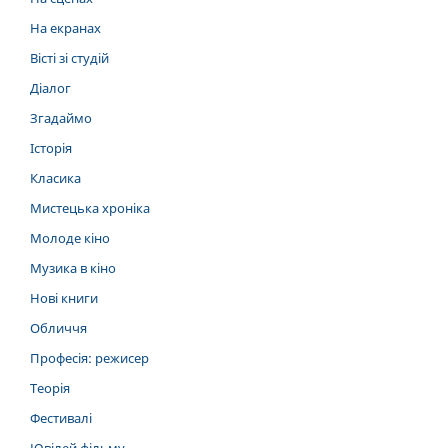
На екранах
Вісті зі студій
Діалог
Згадаймо
Історія
Класика
Мистецька хроніка
Молоде кіно
Музика в кіно
Нові книги
Обличчя
Професія: режисер
Теорія
Фестивалі