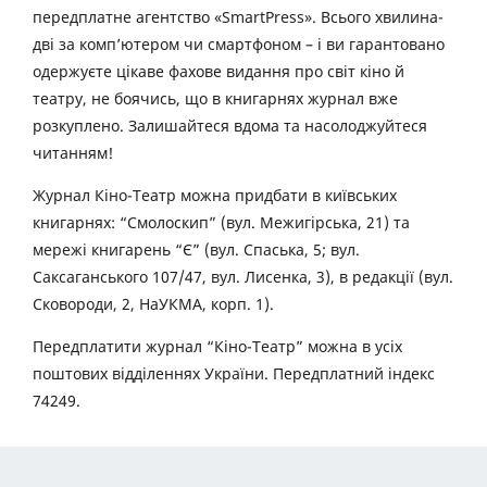
передплатне агентство «SmartPress». Всього хвилина-
дві за комп’ютером чи смартфоном – і ви гарантовано
одержуєте цікаве фахове видання про світ кіно й
театру, не боячись, що в книгарнях журнал вже
розкуплено. Залишайтеся вдома та насолоджуйтеся
читанням!
Журнал Кіно-Театр можна придбати в київських
книгарнях: “Смолоскип” (вул. Межигірська, 21) та
мережі книгарень “Є” (вул. Спаська, 5; вул.
Саксаганського 107/47, вул. Лисенка, 3), в редакції (вул.
Сковороди, 2, НаУКМА, корп. 1).
Передплатити журнал “Кіно-Театр” можна в усіх
поштових відділеннях України. Передплатний індекс
74249.