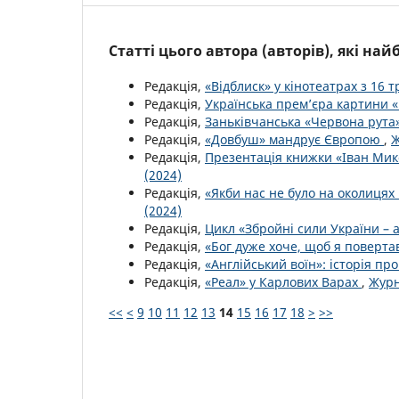
Статті цього автора (авторів), які на
Редакція,
«Відблиск» у кінотеатрах з 16 
Редакція,
Українська прем’єра картини 
Редакція,
Заньківчанська «Червона рута
Редакція,
«Довбуш» мандрує Європою
,
Ж
Редакція,
Презентація книжки «Іван Ми
(2024)
Редакція,
«Якби нас не було на околицях 
(2024)
Редакція,
Цикл «Збройні сили України – 
Редакція,
«Бог дуже хоче, щоб я поверта
Редакція,
«Англійський воїн»: історія п
Редакція,
«Реал» у Карлових Варах
,
Журн
<<
<
9
10
11
12
13
14
15
16
17
18
>
>>