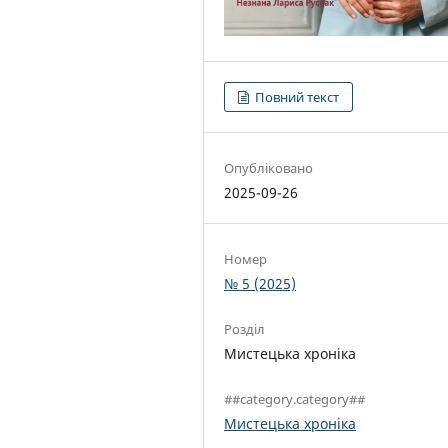
Повний текст
Опубліковано
2025-09-26
Номер
№ 5 (2025)
Розділ
Мистецька хроніка
##category.category##
Мистецька хроніка