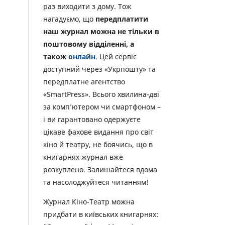
раз виходити з дому. Тож
нагадуємо, що
передплатити
наш журнал можна не тільки в
поштовому відділенні, а
також
онлайн
. Цей сервіс
доступний через «Укрпошту» та
передплатне агентство
«SmartPress». Всього хвилина-дві
за комп’ютером чи смартфоном –
і ви гарантовано одержуєте
цікаве фахове видання про світ
кіно й театру, не боячись, що в
книгарнях журнал вже
розкуплено. Залишайтеся вдома
та насолоджуйтеся читанням!
Журнал Кіно-Театр можна
придбати в київських книгарнях: