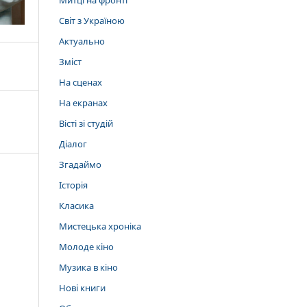
Митці на фронті
Світ з Україною
Актуально
Зміст
На сценах
На екранах
Вісті зі студій
Діалог
Згадаймо
Історія
Класика
Мистецька хроніка
Молоде кіно
Музика в кіно
Нові книги