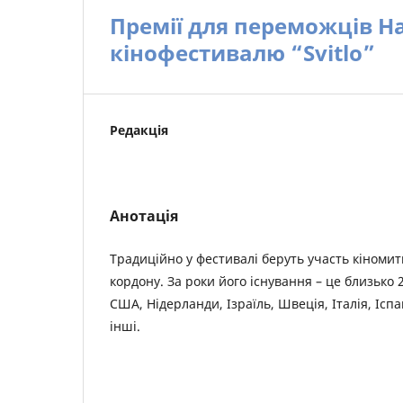
Премії для переможців Н
кінофестивалю “Svitlo”
Редакція
Анотація
Традиційно у фестивалі беруть участь кіномитц
кордону. За роки його існування – це близько 
США, Нідерланди, Ізраїль, Швеція, Італія, Іспа
інші.