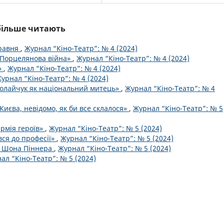
йбільше читають
травня
,
Журнал “Кіно-Театр”: № 4 (2024)
«Порцелянова війна»
,
Журнал “Кіно-Театр”: № 4 (2024)
»
,
Журнал “Кіно-Театр”: № 4 (2024)
урнал “Кіно-Театр”: № 4 (2024)
колайчук як національний митець»
,
Журнал “Кіно-Театр”: № 4
Києва, невідомо, як би все склалося»
,
Журнал “Кіно-Театр”: № 5
армія героїв»
,
Журнал “Кіно-Театр”: № 5 (2024)
вся до професії»
,
Журнал “Кіно-Театр”: № 5 (2024)
ро Шона Піннера
,
Журнал “Кіно-Театр”: № 5 (2024)
ал “Кіно-Театр”: № 5 (2024)