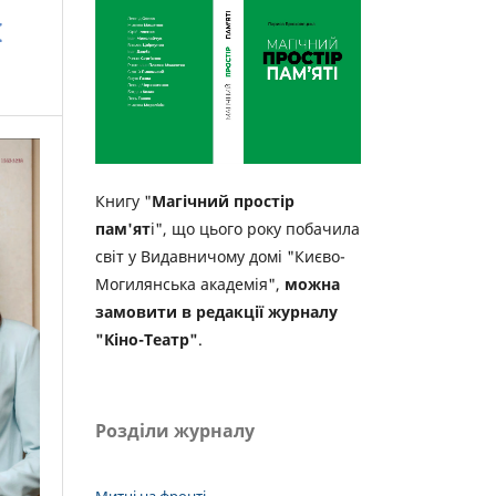
I
Книгу "
Магічний простір
пам'ят
і", що цього року побачила
світ у Видавничому домі "Києво-
Могилянська академія",
можна
замовити в редакції журналу
"Кіно-Театр"
.
Розділи журналу