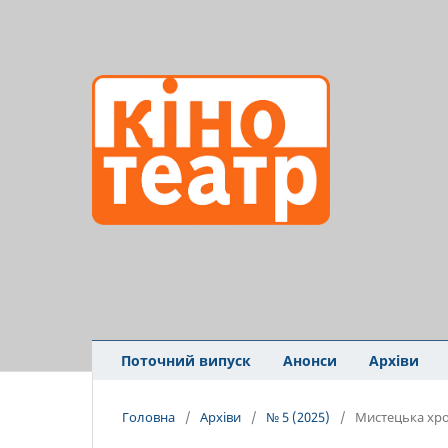
Поточний випуск
Анонси
Архіви
Головна
/
Архіви
/
№ 5 (2025)
/
Мистецька хро