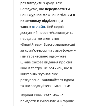
раз виходити з дому. Тож
нагадуємо, що
передплатити
наш журнал можна не тільки в
поштовому відділенні, а
також
онлайн
. Цей сервіс
доступний через «Укрпошту» та
передплатне агентство
«SmartPress». Всього хвилина-дві
за комп’ютером чи смартфоном –
і ви гарантовано одержуєте
цікаве фахове видання про світ
кіно й театру, не боячись, що в
книгарнях журнал вже
розкуплено. Залишайтеся вдома
та насолоджуйтеся читанням!
Журнал Кіно-Театр можна
придбати в київських книгарнях: