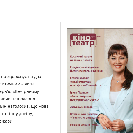
 і розраховує на два
критичним – як за
терв’ю «Вечірньому
 заявив нещодавно
Він наголосив, що мова
атегічну довіру,
ержави.