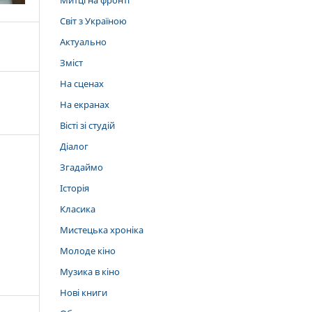
Митці на фронті
Світ з Україною
Актуально
Зміст
На сценах
На екранах
Вісті зі студій
Діалог
Згадаймо
Історія
Класика
Мистецька хроніка
Молоде кіно
Музика в кіно
Нові книги