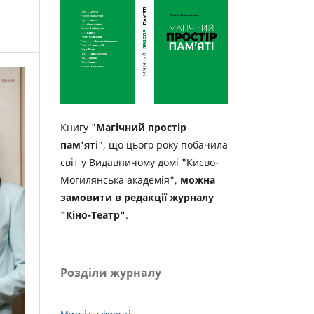
Книгу "
Магічний простір
пам'ят
і", що цього року побачила
світ у Видавничому домі "Києво-
Могилянська академія",
можна
замовити в редакції журналу
"Кіно-Театр"
.
Розділи журналу