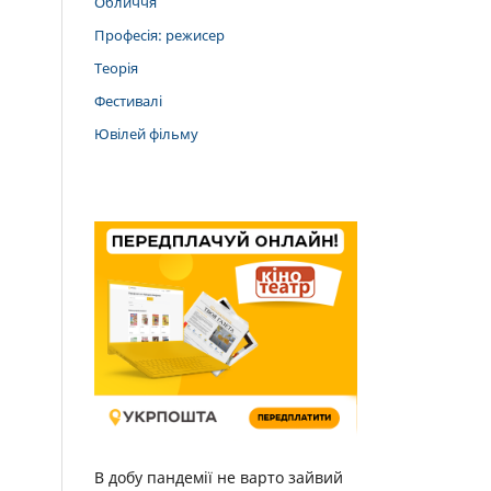
Обличчя
Професія: режисер
Теорія
Фестивалі
Ювілей фільму
В добу пандемії не варто зайвий