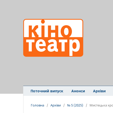
Поточний випуск
Анонси
Архіви
Головна
/
Архіви
/
№ 5 (2025)
/
Мистецька хро