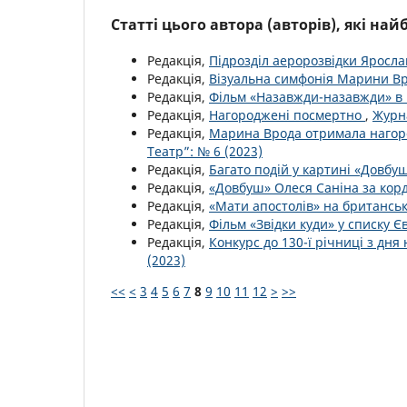
Статті цього автора (авторів), які на
Редакція,
Підрозділ аеророзвідки Яросла
Редакція,
Візуальна симфонія Марини В
Редакція,
Фільм «Назавжди-назавжди» в
Редакція,
Нагороджені посмертно
,
Журна
Редакція,
Марина Врода отримала нагор
Театр”: № 6 (2023)
Редакція,
Багато подій у картині «Довбу
Редакція,
«Довбуш» Олеся Саніна за ко
Редакція,
«Мати апостолів» на британсь
Редакція,
Фільм «Звідки куди» у списку Є
Редакція,
Конкурс до 130-ї річниці з д
(2023)
<<
<
3
4
5
6
7
8
9
10
11
12
>
>>