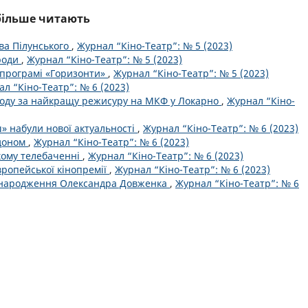
йбільше читають
ва Пілунського
,
Журнал “Кіно-Театр”: № 5 (2023)
роди
,
Журнал “Кіно-Театр”: № 5 (2023)
 програмі «Горизонти»
,
Журнал “Кіно-Театр”: № 5 (2023)
л “Кіно-Театр”: № 6 (2023)
оду за найкращу режисуру на МКФ у Локарно
,
Журнал “Кіно-
ш» набули нової актуальності
,
Журнал “Кіно-Театр”: № 6 (2023)
рдоном
,
Журнал “Кіно-Театр”: № 6 (2023)
кому телебаченні
,
Журнал “Кіно-Театр”: № 6 (2023)
вропейської кінопремії
,
Журнал “Кіно-Театр”: № 6 (2023)
ня народження Олександра Довженка
,
Журнал “Кіно-Театр”: № 6