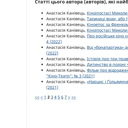
Статті цього автора (авторів), які на
Анастасія Канівець,
Кіноіпостасі Миколи
Анастасія Канівець,
Таємниці води, або 
Анастасія Канівець,
Кіноепос за Френко
Анастасія Канівець,
Кіноіпостасі Миколи
Анастасія Канівець,
Про російське кіно 
4 (2022)
Анастасія Канівець,
Від «бонапартика» д
(2022)
Анастасія Канівець,
Історія про три пра
Анастасія Канівець,
Дитинство в полоні
Анастасія Канівець,
Фільм про відроджен
“Кіно-Театр”: № 3 (2021)
Анастасія Канівець,
«Нарцис і Ґольдмун
(2021)
<<
<
1
2
3
4
5
6
7
>
>>