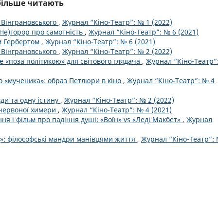
йбільше читають
 Вінграновського
,
Журнал “Кіно-Театр”: № 1 (2022)
(Не)горор про самотність
,
Журнал “Кіно-Театр”: № 6 (2021)
м Гербертом
,
Журнал “Кіно-Театр”: № 6 (2021)
 Вінграновського
,
Журнал “Кіно-Театр”: № 2 (2022)
не «поза політикою» для світового глядача
,
Журнал “Кіно-Театр”
о «мученика»: образ Петлюри в кіно
,
Журнал “Кіно-Театр”: № 4
вди та одну істину
,
Журнал “Кіно-Театр”: № 2 (2022)
 червоної химери
,
Журнал “Кіно-Театр”: № 4 (2021)
ня і фільм про падіння душі: «Воїн» vs «Леді Макбет»
,
Журнал
д»: філософські мандри манівцями життя
,
Журнал “Кіно-Театр”: 