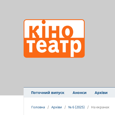
Поточний випуск
Анонси
Архіви
Головна
/
Архіви
/
№ 6 (2025)
/
На екранах