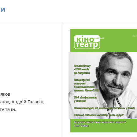
ни
ряков
янов, Андрій Галавін,
» та ін.