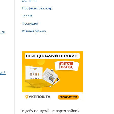
Обличчя
Професія: режисер
Теорія
Фестивалі
Ювілей фільму
: №
№ 5
В добу пандемії не варто зайвий