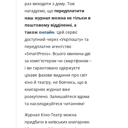
раз виходити з дому. Тож
нагадуємо, що
передплатити
наш журнал можна не тільки в
поштовому відділенні, а
також
онлайн
. Цей сервіс
доступний через «Укрпошту» та
передплатне агентство
«SmartPress». Всього хвилина-дві
за комп’ютером чи смартфоном –
і ви гарантовано одержуєте
цікаве фахове видання про світ
кіно й театру, не боячись, що в
книгарнях журнал вже
розкуплено. Залишайтеся вдома
та насолоджуйтеся читанням!
Журнал Кіно-Театр можна
придбати в київських книгарнях: