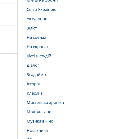
Митці на фронті
Світ з Україною
Актуально
Зміст
На сценах
На екранах
Вісті зі студій
Діалог
Згадаймо
Історія
Класика
Мистецька хроніка
Молоде кіно
Музика в кіно
Нові книги