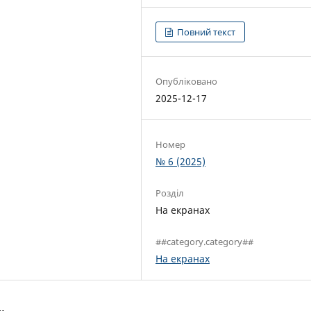
Повний текст
Опубліковано
2025-12-17
Номер
№ 6 (2025)
Розділ
На екранах
##category.category##
На екранах