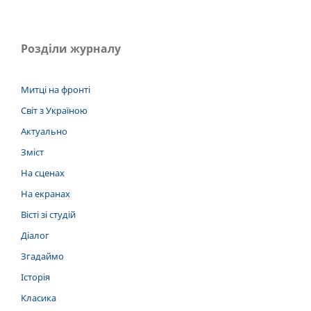
Розділи журналу
Митці на фронті
Світ з Україною
Актуально
Зміст
На сценах
На екранах
Вісті зі студій
Діалог
Згадаймо
Історія
Класика