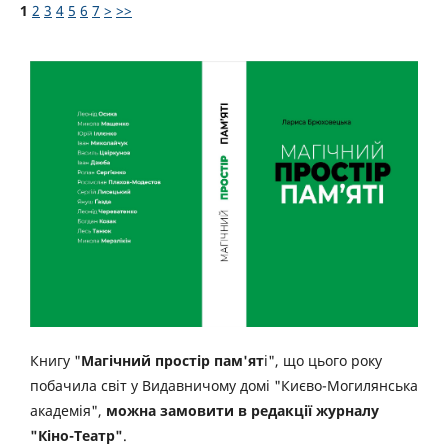
1
2
3
4
5
6
7
>
>>
Книгу "
Магічний простір пам'ят
і", що цього року
побачила світ у Видавничому домі "Києво-Могилянська
академія",
можна замовити в редакції журналу
"Кіно-Театр"
.