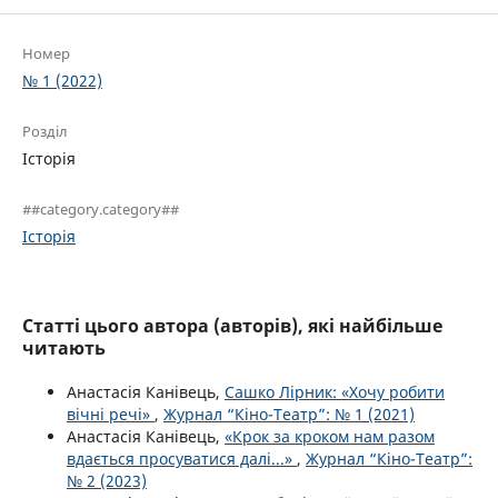
Номер
№ 1 (2022)
Розділ
Історія
##category.category##
Історія
Статті цього автора (авторів), які найбільше
читають
Анастасія Канівець,
Сашко Лірник: «Хочу робити
вічні речі»
,
Журнал “Кіно-Театр”: № 1 (2021)
Анастасія Канівець,
«Крок за кроком нам разом
вдається просуватися далі...»
,
Журнал “Кіно-Театр”:
№ 2 (2023)