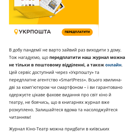
В добу пандемії не варто зайвий раз виходити з дому.
Тож нагадуємо, що
передплатити наш журнал можна
не тільки в поштовому відділенні, а також
онлайн
.
Цей сервіс доступний через «Укрпошту» та
передплатне агентство «SmartPress». Всього хвилина-
дві за комп’ютером чи смартфоном – і ви гарантовано
одержуєте цікаве фахове видання про світ кіно й
театру, не боячись, що в книгарнях журнал вже
розкуплено. Залишайтеся вдома та насолоджуйтеся
читанням!
Журнал Кіно-Театр можна придбати в київських