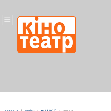
Головна
/
Архіви
/
№ 1 (2022)
/
Історія