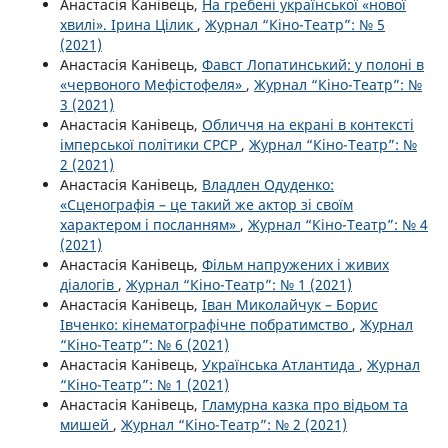
Анастасія Канівець,
На гребені української «нової
хвилі». Ірина Цілик
,
Журнал “Кіно-Театр”: № 5
(2021)
Анастасія Канівець,
Фавст Лопатинський: у полоні в
«червоного Мефістофеля»
,
Журнал “Кіно-Театр”: №
3 (2021)
Анастасія Канівець,
Обличчя на екрані в контексті
імперської політики СРСР
,
Журнал “Кіно-Театр”: №
2 (2021)
Анастасія Канівець,
Владлен Одуденко:
«Сценографія – це такий же актор зі своїм
характером і посланням»
,
Журнал “Кіно-Театр”: № 4
(2021)
Анастасія Канівець,
Фільм напружених і живих
діалогів
,
Журнал “Кіно-Театр”: № 1 (2021)
Анастасія Канівець,
Іван Миколайчук – Борис
Івченко: кінематографічне побратимство
,
Журнал
“Кіно-Театр”: № 6 (2021)
Анастасія Канівець,
Українська Атлантида
,
Журнал
“Кіно-Театр”: № 1 (2021)
Анастасія Канівець,
Гламурна казка про відьом та
мишей
,
Журнал “Кіно-Театр”: № 2 (2021)