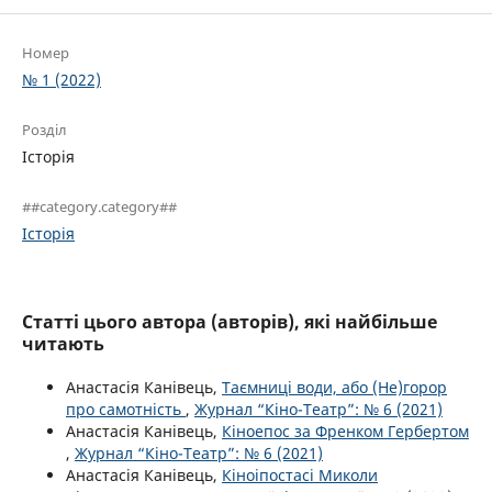
Номер
№ 1 (2022)
Розділ
Історія
##category.category##
Історія
Статті цього автора (авторів), які найбільше
читають
Анастасія Канівець,
Таємниці води, або (Не)горор
про самотність
,
Журнал “Кіно-Театр”: № 6 (2021)
Анастасія Канівець,
Кіноепос за Френком Гербертом
,
Журнал “Кіно-Театр”: № 6 (2021)
Анастасія Канівець,
Кіноіпостасі Миколи