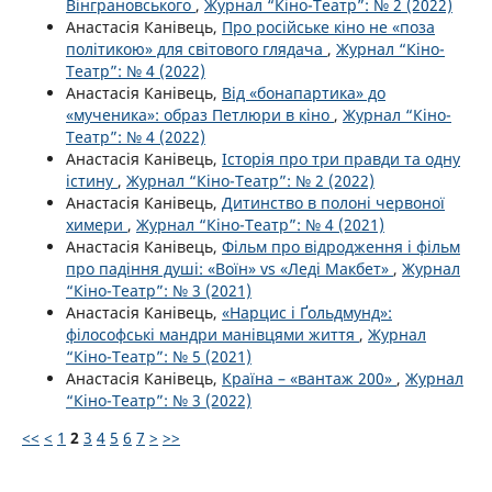
Вінграновського
,
Журнал “Кіно-Театр”: № 2 (2022)
Анастасія Канівець,
Про російське кіно не «поза
політикою» для світового глядача
,
Журнал “Кіно-
Театр”: № 4 (2022)
Анастасія Канівець,
Від «бонапартика» до
«мученика»: образ Петлюри в кіно
,
Журнал “Кіно-
Театр”: № 4 (2022)
Анастасія Канівець,
Історія про три правди та одну
істину
,
Журнал “Кіно-Театр”: № 2 (2022)
Анастасія Канівець,
Дитинство в полоні червоної
химери
,
Журнал “Кіно-Театр”: № 4 (2021)
Анастасія Канівець,
Фільм про відродження і фільм
про падіння душі: «Воїн» vs «Леді Макбет»
,
Журнал
“Кіно-Театр”: № 3 (2021)
Анастасія Канівець,
«Нарцис і Ґольдмунд»:
філософські мандри манівцями життя
,
Журнал
“Кіно-Театр”: № 5 (2021)
Анастасія Канівець,
Країна – «вантаж 200»
,
Журнал
“Кіно-Театр”: № 3 (2022)
<<
<
1
2
3
4
5
6
7
>
>>