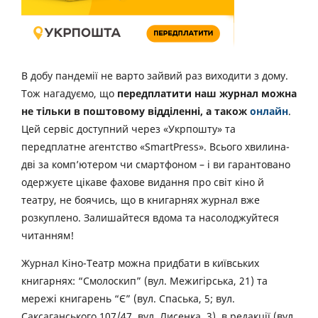
В добу пандемії не варто зайвий раз виходити з дому.
Тож нагадуємо, що
передплатити наш журнал можна
не тільки в поштовому відділенні, а також
онлайн
.
Цей сервіс доступний через «Укрпошту» та
передплатне агентство «SmartPress». Всього хвилина-
дві за комп’ютером чи смартфоном – і ви гарантовано
одержуєте цікаве фахове видання про світ кіно й
театру, не боячись, що в книгарнях журнал вже
розкуплено. Залишайтеся вдома та насолоджуйтеся
читанням!
Журнал Кіно-Театр можна придбати в київських
книгарнях: “Смолоскип” (вул. Межигірська, 21) та
мережі книгарень “Є” (вул. Спаська, 5; вул.
Саксаганського 107/47, вул. Лисенка, 3), в редакції (вул.