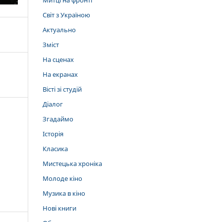
Митці на фронті
Світ з Україною
Актуально
Зміст
На сценах
На екранах
Вісті зі студій
Діалог
Згадаймо
Історія
Класика
Мистецька хроніка
Молоде кіно
Музика в кіно
Нові книги