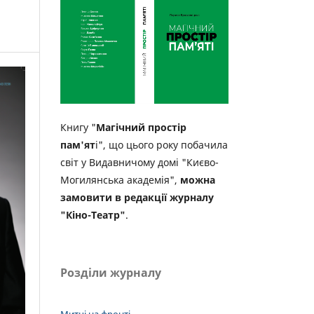
Книгу "
Магічний простір
пам'ят
і", що цього року побачила
світ у Видавничому домі "Києво-
Могилянська академія",
можна
замовити в редакції журналу
"Кіно-Театр"
.
Розділи журналу