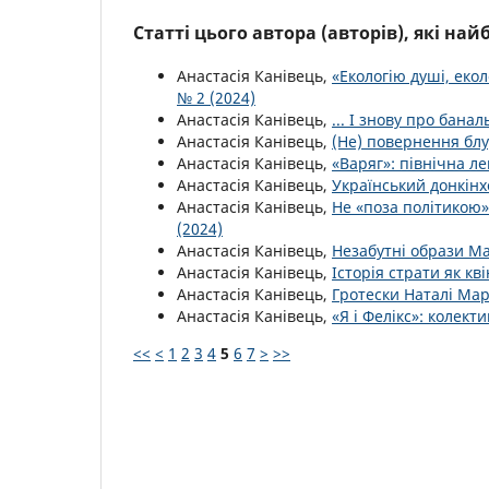
Статті цього автора (авторів), які на
Анастасія Канівець,
«Екологію душі, екол
№ 2 (2024)
Анастасія Канівець,
... І знову про бана
Анастасія Канівець,
(Не) повернення бл
Анастасія Канівець,
«Варяг»: північна л
Анастасія Канівець,
Український донкінх
Анастасія Канівець,
Не «поза політикою»
(2024)
Анастасія Канівець,
Незабутні образи Ма
Анастасія Канівець,
Історія страти як кв
Анастасія Канівець,
Гротески Наталі Ма
Анастасія Канівець,
«Я і Фелікс»: колект
<<
<
1
2
3
4
5
6
7
>
>>