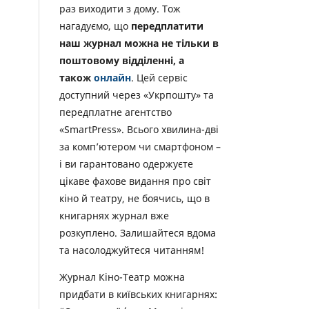
раз виходити з дому. Тож
нагадуємо, що
передплатити
наш журнал можна не тільки в
поштовому відділенні, а
також
онлайн
. Цей сервіс
доступний через «Укрпошту» та
передплатне агентство
«SmartPress». Всього хвилина-дві
за комп’ютером чи смартфоном –
і ви гарантовано одержуєте
цікаве фахове видання про світ
кіно й театру, не боячись, що в
книгарнях журнал вже
розкуплено. Залишайтеся вдома
та насолоджуйтеся читанням!
Журнал Кіно-Театр можна
придбати в київських книгарнях: