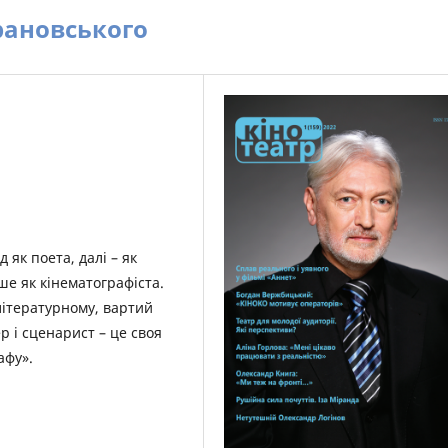
рановського
як поета, далі – як
ше як кінематографіста.
 літературному, вартий
р і сценарист – це своя
афу».