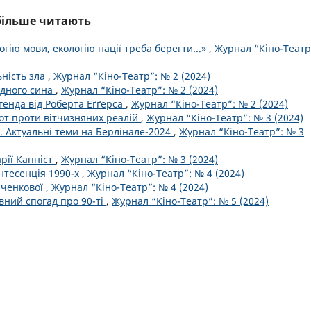
йбільше читають
огію мови, екологію нації треба берегти...»
,
Журнал “Кіно-Театр
льність зла
,
Журнал “Кіно-Театр”: № 2 (2024)
удного сина
,
Журнал “Кіно-Театр”: № 2 (2024)
егенда від Роберта Еґґерса
,
Журнал “Кіно-Театр”: № 2 (2024)
от проти вітчизняних реалій
,
Журнал “Кіно-Театр”: № 3 (2024)
. Актуальні теми на Берлінале-2024
,
Журнал “Кіно-Театр”: № 3
рії Капніст
,
Журнал “Кіно-Театр”: № 3 (2024)
інтесенція 1990-х
,
Журнал “Кіно-Театр”: № 4 (2024)
рченкової
,
Журнал “Кіно-Театр”: № 4 (2024)
ивний спогад про 90-ті
,
Журнал “Кіно-Театр”: № 5 (2024)