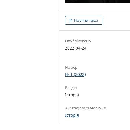
Повний текст
Опубліковано
2022-04-24
Номер
№ 1 (2022)
Розділ
Історія
##category.category##
Історія