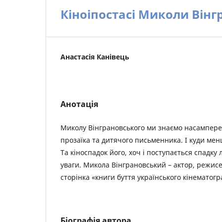
Кіноіпостасі Миколи Вінг
Анастасія Канівець
Анотація
Миколу Вінграновського ми знаємо насамперед 
прозаїка та дитячого письменника. І куди мен
Та кіноспадок його, хоч і поступається спадку
уваги. Микола Вінграновський – актор, режисе
сторінка «книги буття українського кінематогр
Біографія автора