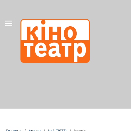
Головна
/
Архіви
/
№ 1 (2022)
/
Історія