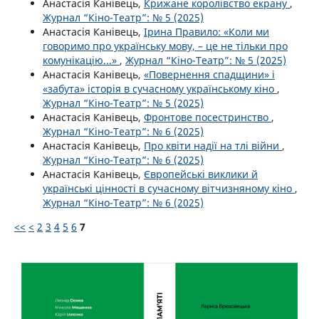
Анастасія Канівець,
Крижане королівство екрану
,
Журнал “Кіно-Театр”: № 5 (2025)
Анастасія Канівець,
Ірина Правило: «Коли ми
говоримо про українську мову, – це не тільки про
комунікацію...»
,
Журнал “Кіно-Театр”: № 5 (2025)
Анастасія Канівець,
«Повернення спадщини» і
«забута» історія в сучасному українському кіно
,
Журнал “Кіно-Театр”: № 5 (2025)
Анастасія Канівець,
Фронтове посестринство
,
Журнал “Кіно-Театр”: № 6 (2025)
Анастасія Канівець,
Про квіти надії на тлі війни
,
Журнал “Кіно-Театр”: № 6 (2025)
Анастасія Канівець,
Європейські виклики й
українські цінності в сучасному вітчизняному кіно
,
Журнал “Кіно-Театр”: № 6 (2025)
<<
<
2
3
4
5
6
7