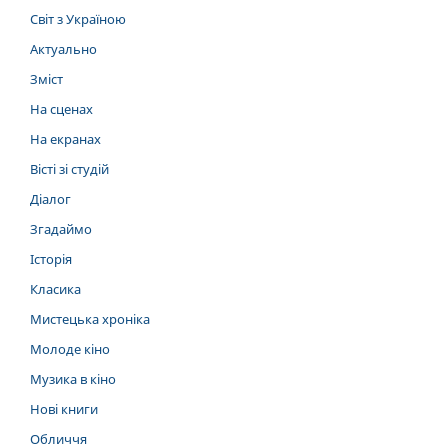
Світ з Україною
Актуально
Зміст
На сценах
На екранах
Вісті зі студій
Діалог
Згадаймо
Історія
Класика
Мистецька хроніка
Молоде кіно
Музика в кіно
Нові книги
Обличчя