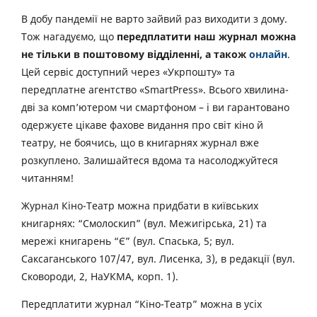
В добу пандемії не варто зайвий раз виходити з дому.
Тож нагадуємо, що
передплатити наш журнал можна
не тільки в поштовому відділенні, а також
онлайн
.
Цей сервіс доступний через «Укрпошту» та
передплатне агентство «SmartPress». Всього хвилина-
дві за комп’ютером чи смартфоном – і ви гарантовано
одержуєте цікаве фахове видання про світ кіно й
театру, не боячись, що в книгарнях журнал вже
розкуплено. Залишайтеся вдома та насолоджуйтеся
читанням!
Журнал Кіно-Театр можна придбати в київських
книгарнях: “Смолоскип” (вул. Межигірська, 21) та
мережі книгарень “Є” (вул. Спаська, 5; вул.
Саксаганського 107/47, вул. Лисенка, 3), в редакції (вул.
Сковороди, 2, НаУКМА, корп. 1).
Передплатити журнал “Кіно-Театр” можна в усіх