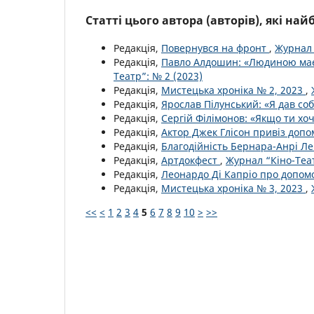
Статті цього автора (авторів), які на
Редакція,
Повернувся на фронт
,
Журнал 
Редакція,
Павло Алдошин: «Людиною має
Театр”: № 2 (2023)
Редакція,
Мистецька хроніка № 2, 2023
,
Редакція,
Ярослав Пілунський: «Я дав со
Редакція,
Сергій Філімонов: «Якщо ти х
Редакція,
Актор Джек Глісон привіз допо
Редакція,
Благодійність Бернара-Анрі Ле
Редакція,
Артдокфест
,
Журнал “Кіно-Теат
Редакція,
Леонардо Ді Капріо про допом
Редакція,
Мистецька хроніка № 3, 2023
,
<<
<
1
2
3
4
5
6
7
8
9
10
>
>>