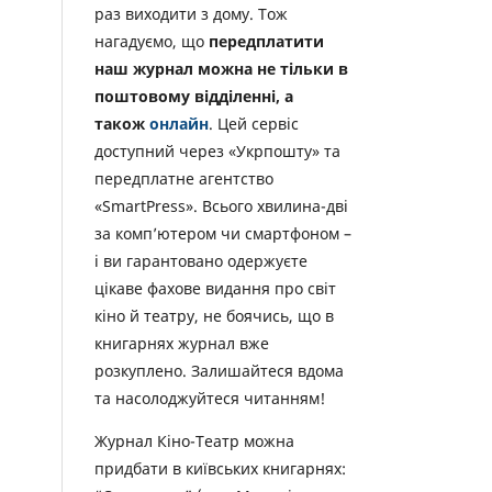
раз виходити з дому. Тож
нагадуємо, що
передплатити
наш журнал можна не тільки в
поштовому відділенні, а
також
онлайн
. Цей сервіс
доступний через «Укрпошту» та
передплатне агентство
«SmartPress». Всього хвилина-дві
за комп’ютером чи смартфоном –
і ви гарантовано одержуєте
цікаве фахове видання про світ
кіно й театру, не боячись, що в
книгарнях журнал вже
розкуплено. Залишайтеся вдома
та насолоджуйтеся читанням!
Журнал Кіно-Театр можна
придбати в київських книгарнях: