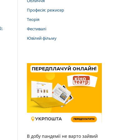
Обличчя
Професія: режисер
Теорія
о-
Фестивалі
Ювілей фільму
В добу пандемії не варто зайвий