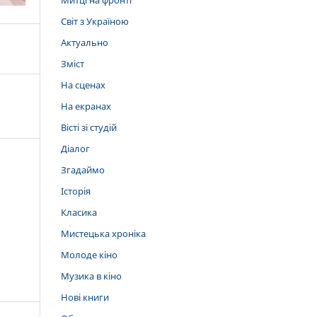
Митці на фронті
Світ з Україною
Актуально
Зміст
На сценах
На екранах
Вісті зі студій
Діалог
Згадаймо
Історія
Класика
Мистецька хроніка
Молоде кіно
Музика в кіно
Нові книги