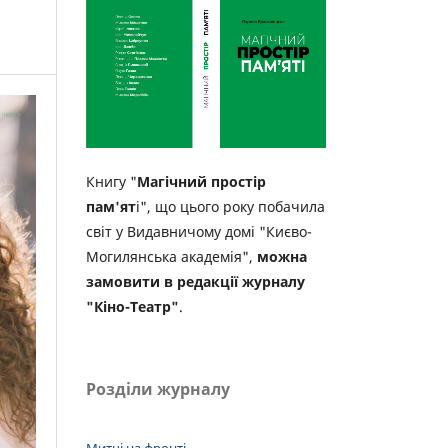
Книгу "
Магічний простір
пам'ят
і", що цього року побачила
світ у Видавничому домі "Києво-
Могилянська академія",
можна
замовити в редакції журналу
"Кіно-Театр"
.
Розділи журналу