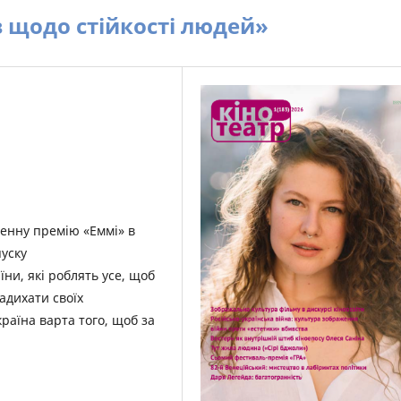
в щодо стійкості людей»
денну премію «Еммі» в
пуску
ни, які роблять усе, щоб
адихати своїх
країна варта того, щоб за