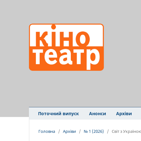
Поточний випуск
Анонси
Архіви
Головна
/
Архіви
/
№ 1 (2026)
/
Світ з Україно