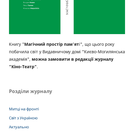
Книгу "
Магічний простір пам'ят
і", що цього року
побачила світ у Видавничому домі "Києво-Могилянська
академія",
можна замовити в редакції журналу
"Кіно-Театр"
.
Розділи журналу
Митці на фронті
Світ з Україною
Актуально