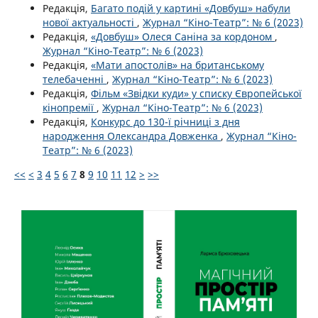
Редакція,
Багато подій у картині «Довбуш» набули
нової актуальності
,
Журнал “Кіно-Театр”: № 6 (2023)
Редакція,
«Довбуш» Олеся Саніна за кордоном
,
Журнал “Кіно-Театр”: № 6 (2023)
Редакція,
«Мати апостолів» на британському
телебаченні
,
Журнал “Кіно-Театр”: № 6 (2023)
Редакція,
Фільм «Звідки куди» у списку Європейської
кінопремії
,
Журнал “Кіно-Театр”: № 6 (2023)
Редакція,
Конкурс до 130-ї річниці з дня
народження Олександра Довженка
,
Журнал “Кіно-
Театр”: № 6 (2023)
<<
<
3
4
5
6
7
8
9
10
11
12
>
>>