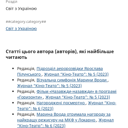
Розділ
Світ з Україною
##category.category##
Світ з Україною
Статті цього автора (авторів), які найбільше
читають
Редакція,
Підрозділ аеророзвідки Ярослава
Пілунського
,
Журнал “Кіно-Театр”: № 5 (2023)
Редакція,
Візуальна симфонія Марини Вроди
,
Журнал “Кіно-Театр”: № 5 (2023)
Редакція,
Фільм «Назавжди-назавжди» в програмі
«Горизонти»
,
Журнал “Кіно-Театр”: № 5 (2023)
Редакція,
Нагороджені посмертно
,
Журнал “Кіно-
Театр”: № 6 (2023)
Редакція,
Марина Врода отримала нагороду за
найкращу режисуру на МКФ у Локарно
,
Журнал
“Кіно-Театр”: № 6 (2023)