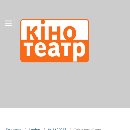
Головна
/
Архіви
/
№ 1 (2026)
/
Світ з Україною