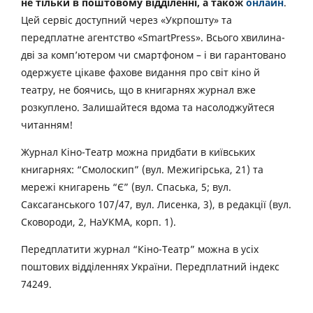
не тільки в поштовому відділенні, а також
онлайн
.
Цей сервіс доступний через «Укрпошту» та
передплатне агентство «SmartPress». Всього хвилина-
дві за комп’ютером чи смартфоном – і ви гарантовано
одержуєте цікаве фахове видання про світ кіно й
театру, не боячись, що в книгарнях журнал вже
розкуплено. Залишайтеся вдома та насолоджуйтеся
читанням!
Журнал Кіно-Театр можна придбати в київських
книгарнях: “Смолоскип” (вул. Межигірська, 21) та
мережі книгарень “Є” (вул. Спаська, 5; вул.
Саксаганського 107/47, вул. Лисенка, 3), в редакції (вул.
Сковороди, 2, НаУКМА, корп. 1).
Передплатити журнал “Кіно-Театр” можна в усіх
поштових відділеннях України. Передплатний індекс
74249.