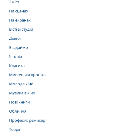
Зміст
На сценах
На екранах
Вісті зі студій
Діалог
Згадаймо
Історія
Класика
Мистецька хроніка
Молоде кіно
Музика в кіно
Нові книги
Обличчя
Професія: режисер
Теорія