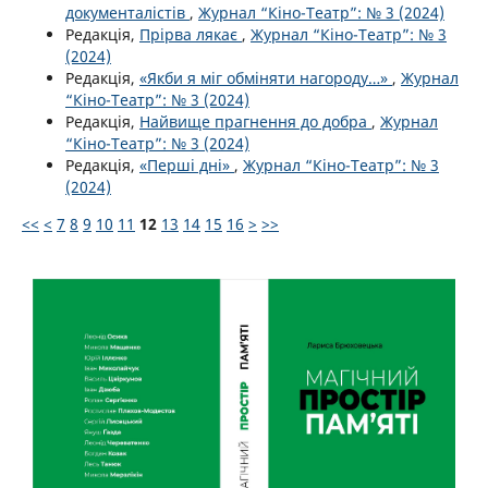
документалістів
,
Журнал “Кіно-Театр”: № 3 (2024)
Редакція,
Прірва лякає
,
Журнал “Кіно-Театр”: № 3
(2024)
Редакція,
«Якби я міг обміняти нагороду…»
,
Журнал
“Кіно-Театр”: № 3 (2024)
Редакція,
Найвище прагнення до добра
,
Журнал
“Кіно-Театр”: № 3 (2024)
Редакція,
«Перші дні»
,
Журнал “Кіно-Театр”: № 3
(2024)
<<
<
7
8
9
10
11
12
13
14
15
16
>
>>