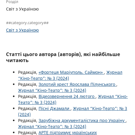
Розділ
Світ з Україною
##category.category##
Світ з Україною
Статті цього автора (авторів), які найбільше
читають
Редакція,
«Фортеця Маріуполь. Саймон»
,
Журнал
“Кіно-Театр”: № 3 (2024)
Редакція,
Золотий хрест Ярослава Пілунського
,
Журнал “Кіно-Театр”: № 3 (2024)
Редакція,
Відеозвернення 24 лютого
,
Журнал “Кіно-
Театр”: № 3 (2024)
Редакція,
Пісні Джамали
,
Журнал “Кіно-Театр”: № 3
(2024)
Редакція,
Зарубіжна документалістика про Україну
,
Журнал “Кіно-Театр”: № 3 (2024)
Редакція,
АРТЕ підтримує українських