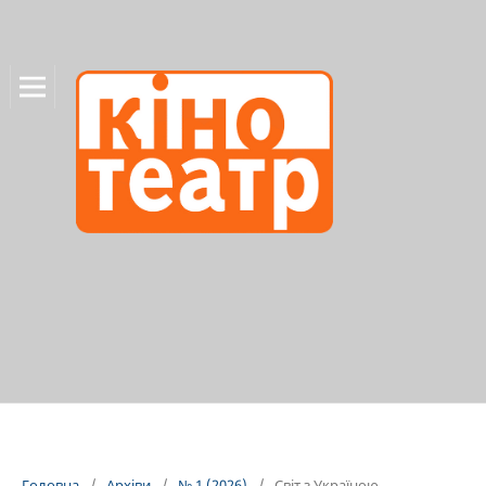
Головна
/
Архіви
/
№ 1 (2026)
/
Світ з Україною