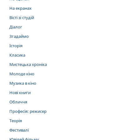
На екранах
Вісті зі студій
Діалог
Згадаймо
Історія
Класика
Мистецька хроніка
Молоде кіно
Музика в кіно
Нові книги
Обличчя
Професія: режисер
Теорія
Фестивалі
Ювілей фільму