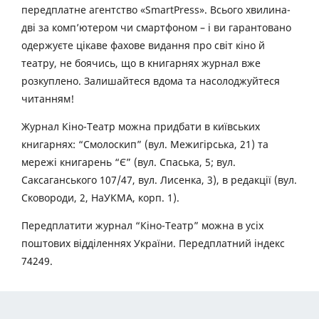
передплатне агентство «SmartPress». Всього хвилина-
дві за комп’ютером чи смартфоном – і ви гарантовано
одержуєте цікаве фахове видання про світ кіно й
театру, не боячись, що в книгарнях журнал вже
розкуплено. Залишайтеся вдома та насолоджуйтеся
читанням!
Журнал Кіно-Театр можна придбати в київських
книгарнях: “Смолоскип” (вул. Межигірська, 21) та
мережі книгарень “Є” (вул. Спаська, 5; вул.
Саксаганського 107/47, вул. Лисенка, 3), в редакції (вул.
Сковороди, 2, НаУКМА, корп. 1).
Передплатити журнал “Кіно-Театр” можна в усіх
поштових відділеннях України. Передплатний індекс
74249.