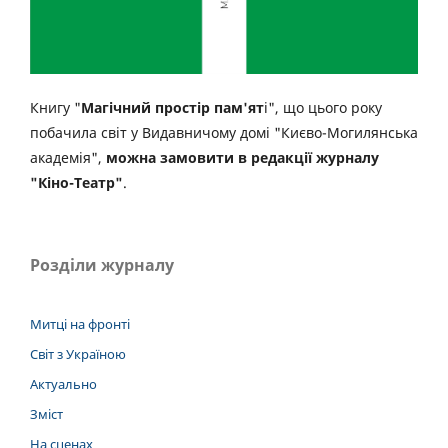
Книгу "
Магічний простір пам'ят
і", що цього року
побачила світ у Видавничому домі "Києво-Могилянська
академія",
можна замовити в редакції журналу
"Кіно-Театр"
.
Розділи журналу
Митці на фронті
Світ з Україною
Актуально
Зміст
На сценах