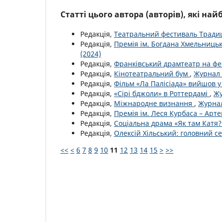
Статті цього автора (авторів), які на
Редакція,
Театральний фестиваль Тради
Редакція,
Премія ім. Богдана Хмельниць
(2024)
Редакція,
Франківський драмтеатр на фе
Редакція,
Кінотеатральний бум
,
Журнал 
Редакція,
Фільм «Ла Палісіада» вийшов 
Редакція,
«Сірі бджоли» в Роттердамі
,
Жу
Редакція,
Міжнародне визнання
,
Журнал
Редакція,
Премія ім. Леся Курбаса – Арт
Редакція,
Соціальна драма «Як там Катя?
Редакція,
Олексій Хільський: головний с
<<
<
6
7
8
9
10
11
12
13
14
15
>
>>