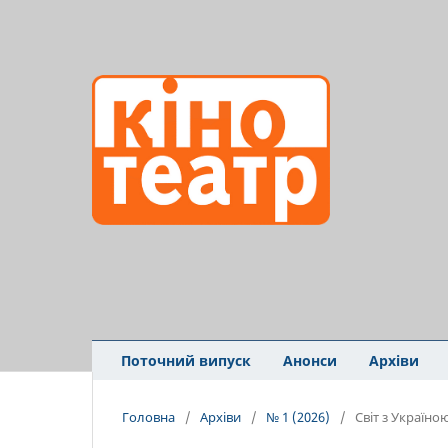
Поточний випуск
Анонси
Архіви
Головна
/
Архіви
/
№ 1 (2026)
/
Світ з Україно