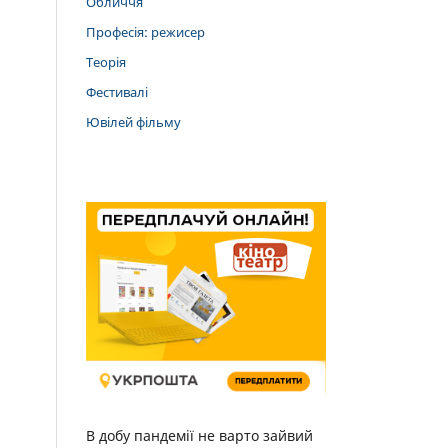
Обличчя
Професія: режисер
Теорія
Фестивалі
Ювілей фільму
В добу пандемії не варто зайвий