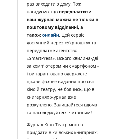
раз виходити з дому. Тож
нагадуємо, що
передплатити
наш журнал можна не тільки в
поштовому відділенні, а
також
онлайн
. Цей сервіс
доступний через «Укрпошту» та
передплатне агентство
«SmartPress». Всього хвилина-дві
за комп’ютером чи смартфоном –
і ви гарантовано одержуєте
цікаве фахове видання про світ
кіно й театру, не боячись, що в
книгарнях журнал вже
розкуплено. Залишайтеся вдома
та насолоджуйтеся читанням!
Журнал Кіно-Театр можна
придбати в київських книгарнях: