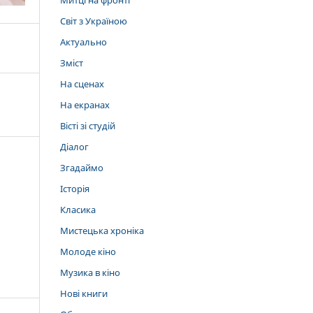
Митці на фронті
Світ з Україною
Актуально
Зміст
На сценах
На екранах
Вісті зі студій
Діалог
Згадаймо
Історія
Класика
Мистецька хроніка
Молоде кіно
Музика в кіно
Нові книги