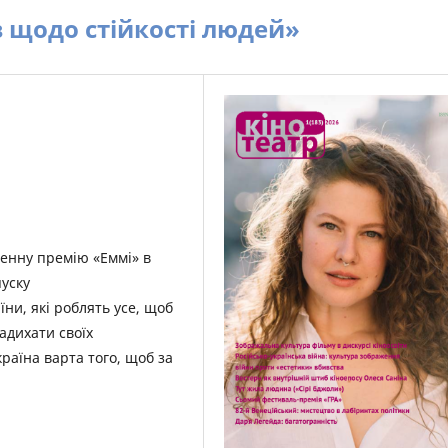
в щодо стійкості людей»
денну премію «Еммі» в
пуску
ни, які роблять усе, щоб
адихати своїх
країна варта того, щоб за