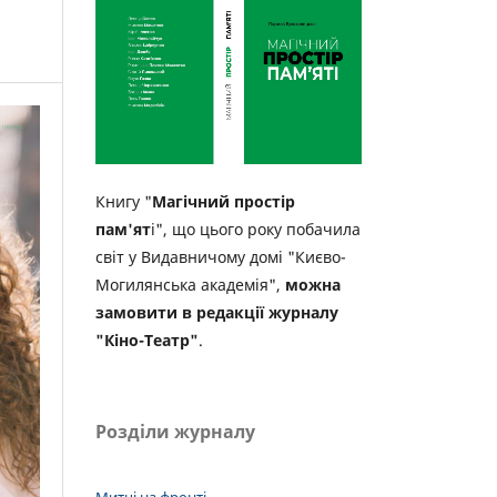
Книгу "
Магічний простір
пам'ят
і", що цього року побачила
світ у Видавничому домі "Києво-
Могилянська академія",
можна
замовити в редакції журналу
"Кіно-Театр"
.
Розділи журналу