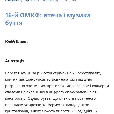
16-й ОМКФ: втеча і музика
буття
Юлій Швець
Анотація
Переглянувши за рік сотні стрічок на кінофестивалях,
критик має шанс «розпастись» на атоми під дією
розрізнено-хаотичних, протилежних за сенсом і кольором
спалахів на екрані, які в цифрову епоху заповнюють
кінопростір. Однак, буває, що кількість побаченого
перенасичує «розчин», формує в ньому центри
кристалізації, з яких можуть вирости – іноді дрібні й