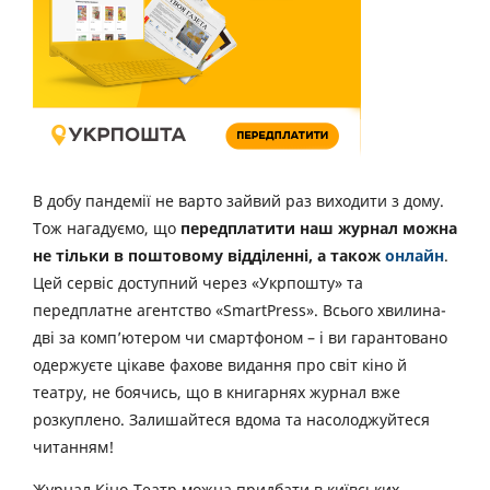
В добу пандемії не варто зайвий раз виходити з дому.
Тож нагадуємо, що
передплатити наш журнал можна
не тільки в поштовому відділенні, а також
онлайн
.
Цей сервіс доступний через «Укрпошту» та
передплатне агентство «SmartPress». Всього хвилина-
дві за комп’ютером чи смартфоном – і ви гарантовано
одержуєте цікаве фахове видання про світ кіно й
театру, не боячись, що в книгарнях журнал вже
розкуплено. Залишайтеся вдома та насолоджуйтеся
читанням!
Журнал Кіно-Театр можна придбати в київських