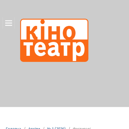
Головна
/
Архіви
/
№ 1 (2026)
/
Фестивалі