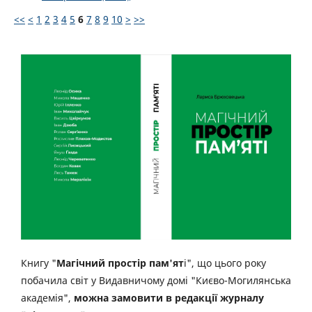
<<
<
1
2
3
4
5
6
7
8
9
10
>
>>
Книгу "
Магічний простір пам'ят
і", що цього року
побачила світ у Видавничому домі "Києво-Могилянська
академія",
можна замовити в редакції журналу