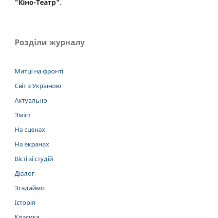
"Кіно-Театр"
.
Розділи журналу
Митці на фронті
Світ з Україною
Актуально
Зміст
На сценах
На екранах
Вісті зі студій
Діалог
Згадаймо
Історія
Класика