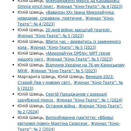
Юлій Швець,
Мікеланджело Мерізі да Караваджо:
Omnia vincit love!
,
Журнал “Кіно-Театр”: № 4 (2023)
Юлій Швець,
«Вавилон ХХ» Івана Миколайчука:
невидиме, справжнє, поетичне
,
Журнал “Кіно-
Театр”: № 4 (2023)
Юлій Швець,
20 днів війни: масштаб трагедії
,
Журнал “Кіно-Театр”: № 5 (2023)
Юлій Швець,
Вбити час – вирватись із замкненого
кола
,
Журнал “Кіно-Театр”: № 5 (2023)
Юлій Швець,
«Миколайчук OPEN»: МРТ героя
нашого часу
,
Журнал “Кіно-Театр”: № 5 (2023)
Юлій Швець,
Відлуння України на 76-му Каннському
МКФ
,
Журнал “Кіно-Театр”: № 5 (2023)
Маргарита Швець, Юлій Швець,
Венеція-2023:
Старий Лев у новому світі
,
Журнал “Кіно-Театр”: №
6 (2023)
Юлій Швець,
Сергій Параджанов у дзеркалі
зарубіжної преси
,
Журнал “Кіно-Театр”: № 1 (2024)
Юлій Швець,
Остання війна
,
Журнал “Кіно-Театр”:
№ 2 (2024)
Юлій Швець,
Випробування пам’яттю: «Вбивці
квіткової повні» Мартіна Скорсезе
,
Журнал “Кіно-
Театр”: № 2 (2024)