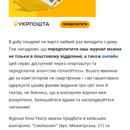
В добу пандемії не варто зайвий раз виходити з дому.
Тож нагадуємо, що
передплатити наш журнал можна
не тільки в поштовому відділенні, а також
онлайн
.
Цей сервіс доступний через «Укрпошту» та
передплатне агентство «SmartPress». Всього хвилина-
дві за комп’ютером чи смартфоном – і ви гарантовано
одержуєте цікаве фахове видання про світ кіно й
театру, не боячись, що в книгарнях журнал вже
розкуплено. Залишайтеся вдома та насолоджуйтеся
читанням!
Журнал Кіно-Театр можна придбати в київських
книгарнях: “Смолоскип” (вул. Межигірська, 21) та