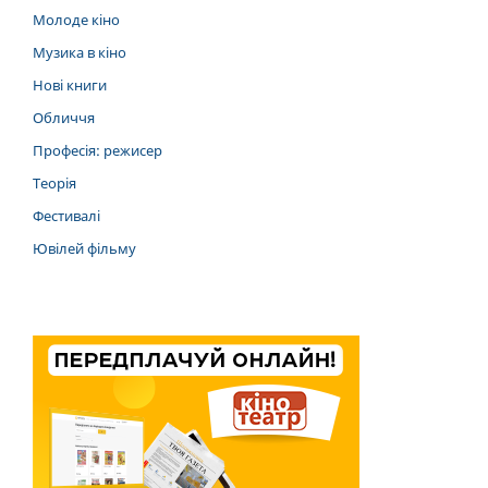
Молоде кіно
Музика в кіно
Нові книги
Обличчя
Професія: режисер
Теорія
Фестивалі
Ювілей фільму