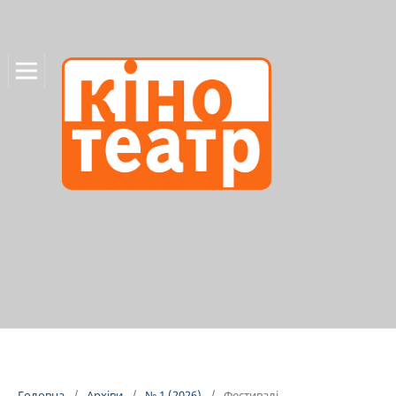
Головна
/
Архіви
/
№ 1 (2026)
/
Фестивалі