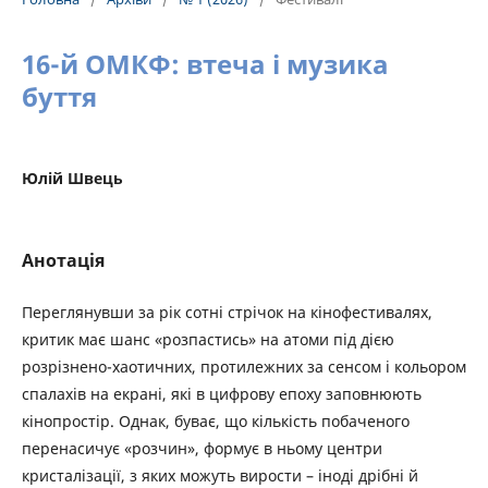
16-й ОМКФ: втеча і музика
буття
Юлій Швець
Анотація
Переглянувши за рік сотні стрічок на кінофестивалях,
критик має шанс «розпастись» на атоми під дією
розрізнено-хаотичних, протилежних за сенсом і кольором
спалахів на екрані, які в цифрову епоху заповнюють
кінопростір. Однак, буває, що кількість побаченого
перенасичує «розчин», формує в ньому центри
кристалізації, з яких можуть вирости – іноді дрібні й