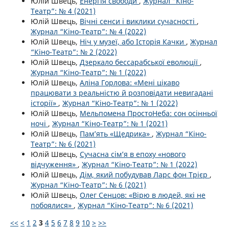
Юлій Швець,
Енергія свободи
,
Журнал “Кіно-
Театр”: № 4 (2021)
Юлій Швець,
Вічні сенси і виклики сучасності
,
Журнал “Кіно-Театр”: № 4 (2022)
Юлій Швець,
Ніч у музеї, або Історія Качки
,
Журнал
“Кіно-Театр”: № 2 (2022)
Юлій Швець,
Дзеркало бессарабської еволюції
,
Журнал “Кіно-Театр”: № 1 (2022)
Юлій Швець,
Аліна Горлова: «Мені цікаво
працювати з реальністю й розповідати невигадані
історії»
,
Журнал “Кіно-Театр”: № 1 (2022)
Юлій Швець,
Мельпомена ПростоНеба: сон осінньої
ночі
,
Журнал “Кіно-Театр”: № 1 (2021)
Юлій Швець,
Пам’ять «Щедрика»
,
Журнал “Кіно-
Театр”: № 6 (2021)
Юлій Швець,
Сучасна сім’я в епоху «нового
відчуження»
,
Журнал “Кіно-Театр”: № 1 (2022)
Юлій Швець,
Дім, який побудував Ларс фон Трієр
,
Журнал “Кіно-Театр”: № 6 (2021)
Юлій Швець,
Олег Сенцов: «Вірю в людей, які не
побоялися»
,
Журнал “Кіно-Театр”: № 6 (2021)
<<
<
1
2
3
4
5
6
7
8
9
10
>
>>