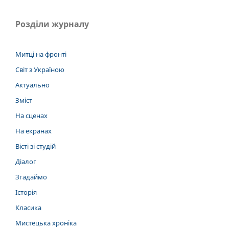
Розділи журналу
Митці на фронті
Світ з Україною
Актуально
Зміст
На сценах
На екранах
Вісті зі студій
Діалог
Згадаймо
Історія
Класика
Мистецька хроніка