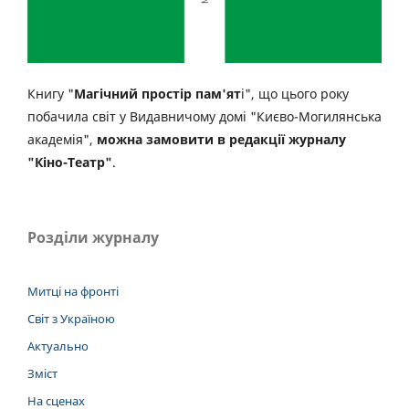
Книгу "
Магічний простір пам'ят
і", що цього року
побачила світ у Видавничому домі "Києво-Могилянська
академія",
можна замовити в редакції журналу
"Кіно-Театр"
.
Розділи журналу
Митці на фронті
Світ з Україною
Актуально
Зміст
На сценах