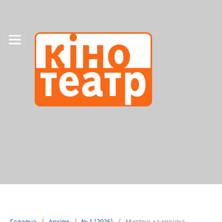
Головна
/
Архіви
/
№ 1 (2026)
/
Мистецька хроніка