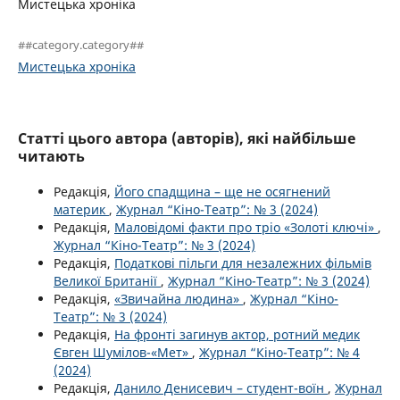
Мистецька хроніка
##category.category##
Мистецька хроніка
Статті цього автора (авторів), які найбільше
читають
Редакція,
Його спадщина – ще не осягнений
материк
,
Журнал “Кіно-Театр”: № 3 (2024)
Редакція,
Маловідомі факти про тріо «Золоті ключі»
,
Журнал “Кіно-Театр”: № 3 (2024)
Редакція,
Податкові пільги для незалежних фільмів
Великої Британії
,
Журнал “Кіно-Театр”: № 3 (2024)
Редакція,
«Звичайна людина»
,
Журнал “Кіно-
Театр”: № 3 (2024)
Редакція,
На фронті загинув актор, ротний медик
Євген Шумілов-«Мет»
,
Журнал “Кіно-Театр”: № 4
(2024)
Редакція,
Данило Денисевич – студент-воїн
,
Журнал