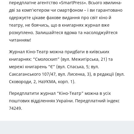
передплатне агентство «SmartPress». Всього хвилина-
дві за комп’ютером чи смартфоном – і ви гарантовано
одержуєте цікаве фахове видання про світ кіно й
театру, не боячись, що в книгарнях журнал вже
розкуплено. Залишайтеся вдома та насолоджуйтеся
читанням!
Журнал Кіно-Театр можна придбати в київських
книгарнях: “Смолоскип” (вул. Межигірська, 21) та
мережі книгарень “Є” (вул. Спаська, 5; вул.
Саксаганського 107/47, вул. Лисенка, 3), в редакції (вул.
Сковороди, 2, НаУКМА, корп. 1).
Передплатити журнал “Кіно-Театр” можна в усіх
поштових відділеннях України. Передплатний індекс
74249.