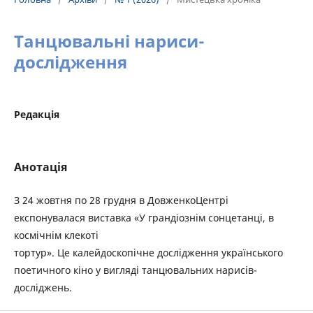
Танцювальні нариси-
дослідження
Редакція
Анотація
З 24 жовтня по 28 грудня в ДовженкоЦентрі
експонувалася виставка «У грандіознім сонцетанці, в
космічнім клекоті
тортур». Це калейдоскопічне дослідження українського
поетичного кіно у вигляді танцювальних нарисів-
досліджень.