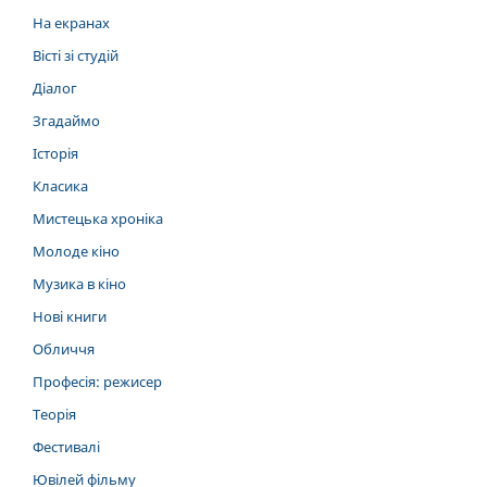
На екранах
Вісті зі студій
Діалог
Згадаймо
Історія
Класика
Мистецька хроніка
Молоде кіно
Музика в кіно
Нові книги
Обличчя
Професія: режисер
Теорія
Фестивалі
Ювілей фільму