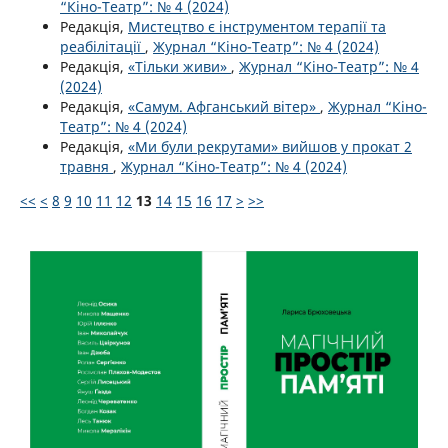
“Кіно-Театр”: № 4 (2024)
Редакція,
Мистецтво є інструментом терапії та
реабілітації
,
Журнал “Кіно-Театр”: № 4 (2024)
Редакція,
«Тільки живи»
,
Журнал “Кіно-Театр”: № 4
(2024)
Редакція,
«Самум. Афганський вітер»
,
Журнал “Кіно-
Театр”: № 4 (2024)
Редакція,
«Ми були рекрутами» вийшов у прокат 2
травня
,
Журнал “Кіно-Театр”: № 4 (2024)
<<
<
8
9
10
11
12
13
14
15
16
17
>
>>