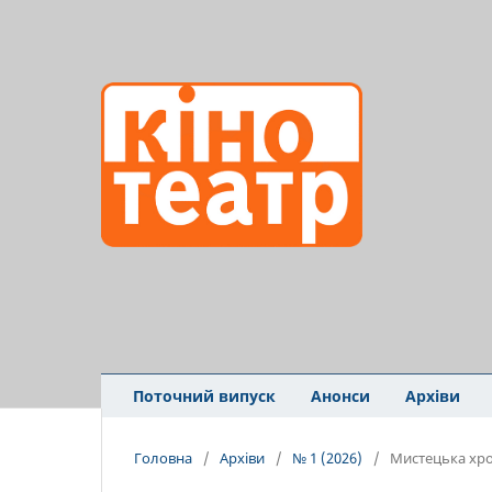
Поточний випуск
Анонси
Архіви
Головна
/
Архіви
/
№ 1 (2026)
/
Мистецька хро