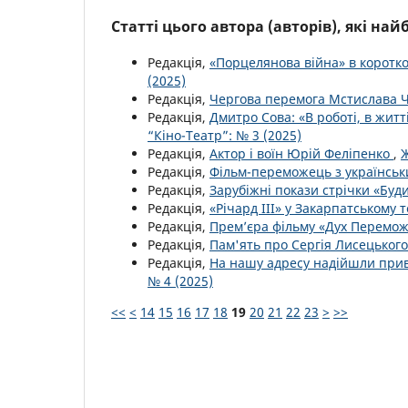
Статті цього автора (авторів), які на
Редакція,
«Порцелянова війна» в коротк
(2025)
Редакція,
Чергова перемога Мстислава Ч
Редакція,
Дмитро Сова: «В роботі, в житт
“Кіно-Театр”: № 3 (2025)
Редакція,
Актор і воїн Юрій Феліпенко
,
Ж
Редакція,
Фільм-переможець з українсь
Редакція,
Зарубіжні покази стрічки «Буд
Редакція,
«Річард ІІІ» у Закарпатському 
Редакція,
Прем’єра фільму «Дух Перемо
Редакція,
Пам'ять про Сергія Лисецьког
Редакція,
На нашу адресу надійшли приві
№ 4 (2025)
<<
<
14
15
16
17
18
19
20
21
22
23
>
>>