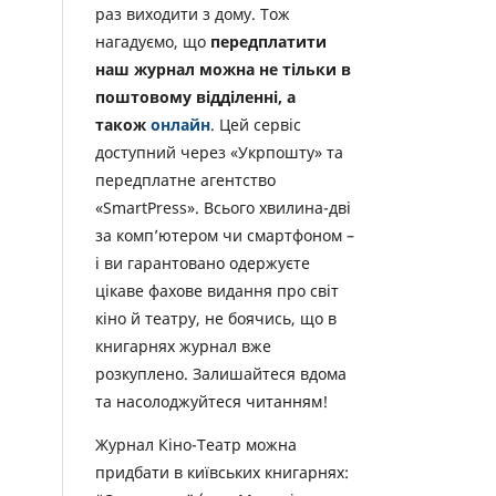
раз виходити з дому. Тож
нагадуємо, що
передплатити
наш журнал можна не тільки в
поштовому відділенні, а
також
онлайн
. Цей сервіс
доступний через «Укрпошту» та
передплатне агентство
«SmartPress». Всього хвилина-дві
за комп’ютером чи смартфоном –
і ви гарантовано одержуєте
цікаве фахове видання про світ
кіно й театру, не боячись, що в
книгарнях журнал вже
розкуплено. Залишайтеся вдома
та насолоджуйтеся читанням!
Журнал Кіно-Театр можна
придбати в київських книгарнях: