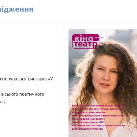
лідження
кспонувалася виставка «У
аїнського поетичного
нь.