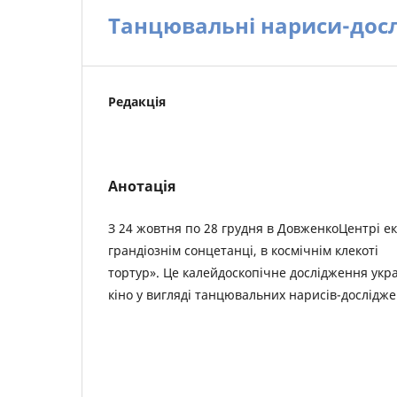
Танцювальні нариси-дос
Редакція
Анотація
З 24 жовтня по 28 грудня в ДовженкоЦентрі е
грандіознім сонцетанці, в космічнім клекоті
тортур». Це калейдоскопічне дослідження укр
кіно у вигляді танцювальних нарисів-дослідже