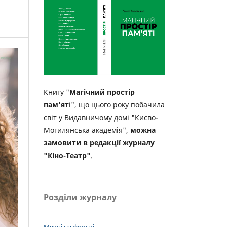
Книгу "
Магічний простір
пам'ят
і", що цього року побачила
світ у Видавничому домі "Києво-
Могилянська академія",
можна
замовити в редакції журналу
"Кіно-Театр"
.
Розділи журналу