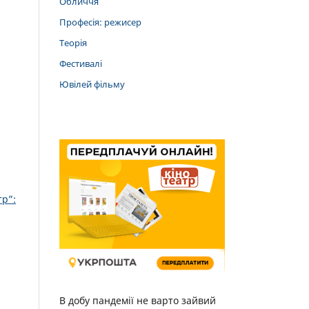
Обличчя
Професія: режисер
Теорія
Фестивалі
Ювілей фільму
тр”:
В добу пандемії не варто зайвий