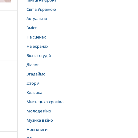
Митці на фронті
Світ з Україною
Актуально
Зміст
На сценах
На екранах
Вісті зі студій
Діалог
Згадаймо
Історія
Класика
Мистецька хроніка
Молоде кіно
Музика в кіно
Нові книги