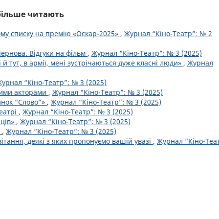
йбільше читають
ому списку на премію «Оскар-2025»
,
Журнал “Кіно-Театр”: № 2
ернова. Відгуки на фільм
,
Журнал “Кіно-Театр”: № 3 (2025)
і й тут, в армії, мені зустрічаються дуже класні люди»
,
Журнал
урнал “Кіно-Театр”: № 3 (2025)
кими акторами
,
Журнал “Кіно-Театр”: № 3 (2025)
инок “Слово”»
,
Журнал “Кіно-Театр”: № 3 (2025)
театрі
,
Журнал “Кіно-Театр”: № 3 (2025)
жців»
,
Журнал “Кіно-Театр”: № 3 (2025)
о
,
Журнал “Кіно-Театр”: № 3 (2025)
тання, деякі з яких пропонуємо вашій увазі
,
Журнал “Кіно-Теа