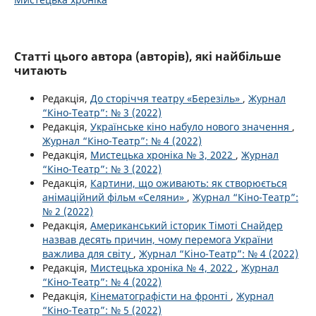
Статті цього автора (авторів), які найбільше
читають
Редакція,
До сторіччя театру «Березіль»
,
Журнал
“Кіно-Театр”: № 3 (2022)
Редакція,
Українське кіно набуло нового значення
,
Журнал “Кіно-Театр”: № 4 (2022)
Редакція,
Мистецька хроніка № 3, 2022
,
Журнал
“Кіно-Театр”: № 3 (2022)
Редакція,
Картини, що оживають: як створюється
анімаційний фільм «Селяни»
,
Журнал “Кіно-Театр”:
№ 2 (2022)
Редакція,
Американський історик Тімоті Снайдер
назвав десять причин, чому перемога України
важлива для світу
,
Журнал “Кіно-Театр”: № 4 (2022)
Редакція,
Мистецька хроніка № 4, 2022
,
Журнал
“Кіно-Театр”: № 4 (2022)
Редакція,
Кінематографісти на фронті
,
Журнал
“Кіно-Театр”: № 5 (2022)