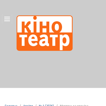
Головна
/
Архіви
/
№ 1 (2026)
/
Мистецька хроніка