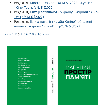
Редакція,
Мистецька хроніка № 5, 2022
,
Журнал
“Кіно-Театр”: № 5 (2022)
Редакція,
Митці захищають Україну
,
Журнал “Кіно-
Театр”: № 6 (2022)
Редакція,
Шлях покоління, або Ювілеї, обпалені
війною
,
Журнал “Кіно-Театр”: № 5 (2022)
<<
<
1
2
3
4
5
6
7
8
9
10
>
>>