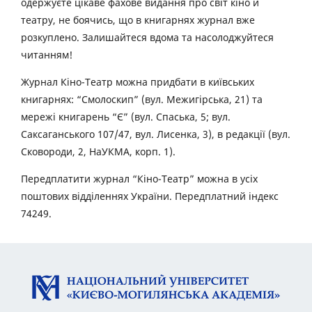
одержуєте цікаве фахове видання про світ кіно й
театру, не боячись, що в книгарнях журнал вже
розкуплено. Залишайтеся вдома та насолоджуйтеся
читанням!
Журнал Кіно-Театр можна придбати в київських
книгарнях: “Смолоскип” (вул. Межигірська, 21) та
мережі книгарень “Є” (вул. Спаська, 5; вул.
Саксаганського 107/47, вул. Лисенка, 3), в редакції (вул.
Сковороди, 2, НаУКМА, корп. 1).
Передплатити журнал “Кіно-Театр” можна в усіх
поштових відділеннях України. Передплатний індекс
74249.