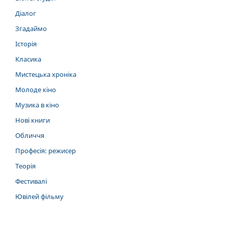
Діалог
Згадаймо
Історія
Класика
Мистецька хроніка
Молоде кіно
Музика в кіно
Нові книги
Обличчя
Професія: режисер
Теорія
Фестивалі
Ювілей фільму