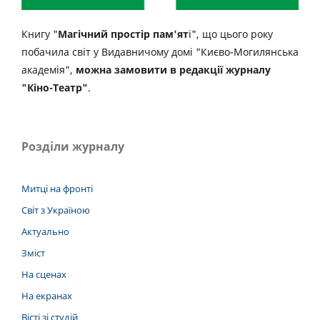
Книгу "
Магічний простір пам'ят
і", що цього року
побачила світ у Видавничому домі "Києво-Могилянська
академія",
можна замовити в редакції журналу
"Кіно-Театр"
.
Розділи журналу
Митці на фронті
Світ з Україною
Актуально
Зміст
На сценах
На екранах
Вісті зі студій