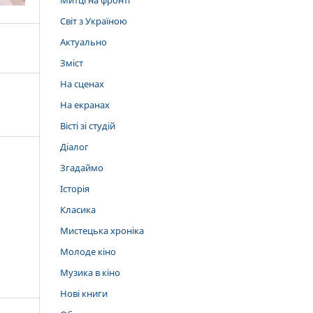
Митці на фронті
Світ з Україною
Актуально
Зміст
На сценах
На екранах
Вісті зі студій
Діалог
Згадаймо
Історія
Класика
Мистецька хроніка
Молоде кіно
Музика в кіно
Нові книги