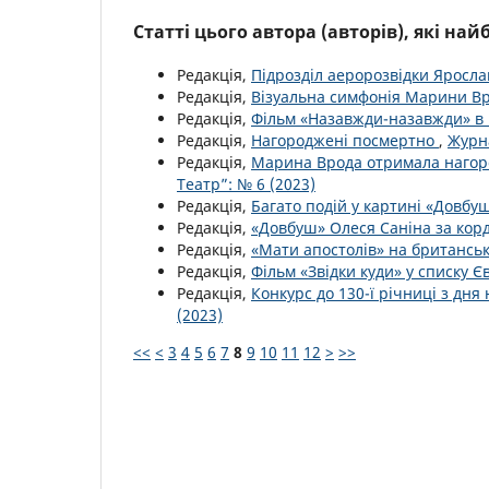
Статті цього автора (авторів), які на
Редакція,
Підрозділ аеророзвідки Яросла
Редакція,
Візуальна симфонія Марини В
Редакція,
Фільм «Назавжди-назавжди» в
Редакція,
Нагороджені посмертно
,
Журна
Редакція,
Марина Врода отримала нагор
Театр”: № 6 (2023)
Редакція,
Багато подій у картині «Довбу
Редакція,
«Довбуш» Олеся Саніна за ко
Редакція,
«Мати апостолів» на британсь
Редакція,
Фільм «Звідки куди» у списку Є
Редакція,
Конкурс до 130-ї річниці з д
(2023)
<<
<
3
4
5
6
7
8
9
10
11
12
>
>>