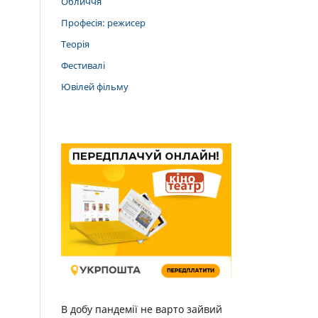
Обличчя
Професія: режисер
Теорія
Фестивалі
Ювілей фільму
В добу пандемії не варто зайвий