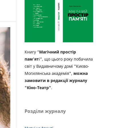
Книгу "
Магічний простір
пам'ят
і", що цього року побачила
світ у Видавничому домі "Києво-
Могилянська академія",
можна
замовити в редакції журналу
"Кіно-Театр"
.
Розділи журналу