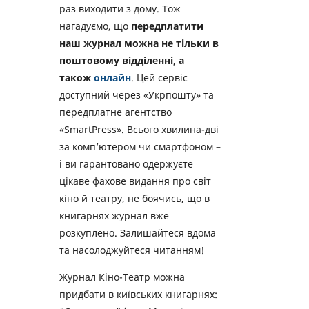
раз виходити з дому. Тож
нагадуємо, що
передплатити
наш журнал можна не тільки в
поштовому відділенні, а
також
онлайн
. Цей сервіс
доступний через «Укрпошту» та
передплатне агентство
«SmartPress». Всього хвилина-дві
за комп’ютером чи смартфоном –
і ви гарантовано одержуєте
цікаве фахове видання про світ
кіно й театру, не боячись, що в
книгарнях журнал вже
розкуплено. Залишайтеся вдома
та насолоджуйтеся читанням!
Журнал Кіно-Театр можна
придбати в київських книгарнях: