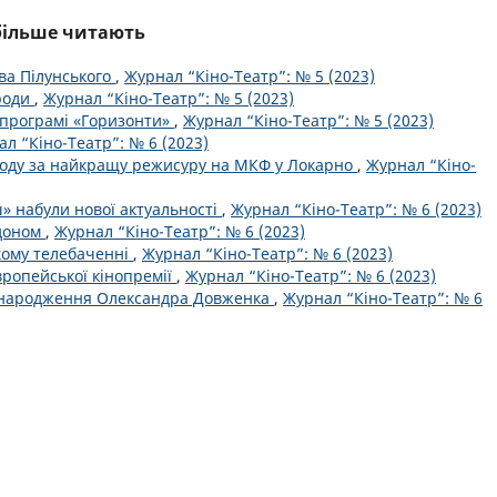
йбільше читають
ва Пілунського
,
Журнал “Кіно-Театр”: № 5 (2023)
роди
,
Журнал “Кіно-Театр”: № 5 (2023)
 програмі «Горизонти»
,
Журнал “Кіно-Театр”: № 5 (2023)
л “Кіно-Театр”: № 6 (2023)
оду за найкращу режисуру на МКФ у Локарно
,
Журнал “Кіно-
ш» набули нової актуальності
,
Журнал “Кіно-Театр”: № 6 (2023)
рдоном
,
Журнал “Кіно-Театр”: № 6 (2023)
кому телебаченні
,
Журнал “Кіно-Театр”: № 6 (2023)
вропейської кінопремії
,
Журнал “Кіно-Театр”: № 6 (2023)
ня народження Олександра Довженка
,
Журнал “Кіно-Театр”: № 6