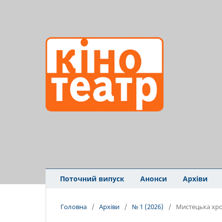
Поточний випуск
Анонси
Архіви
Головна
/
Архіви
/
№ 1 (2026)
/
Мистецька хро