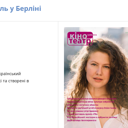
ь у Берліні
Український
і та створені в