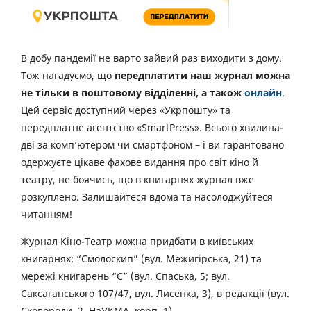
В добу пандемії не варто зайвий раз виходити з дому.
Тож нагадуємо, що
передплатити наш журнал можна
не тільки в поштовому відділенні, а також
онлайн
.
Цей сервіс доступний через «Укрпошту» та
передплатне агентство «SmartPress». Всього хвилина-
дві за комп’ютером чи смартфоном – і ви гарантовано
одержуєте цікаве фахове видання про світ кіно й
театру, не боячись, що в книгарнях журнал вже
розкуплено. Залишайтеся вдома та насолоджуйтеся
читанням!
Журнал Кіно-Театр можна придбати в київських
книгарнях: “Смолоскип” (вул. Межигірська, 21) та
мережі книгарень “Є” (вул. Спаська, 5; вул.
Саксаганського 107/47, вул. Лисенка, 3), в редакції (вул.
Сковороди, 2, НаУКМА, корп. 1).