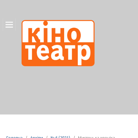
Головна
/
Архіви
/
№ 6 (2021)
/
Мистецька хроніка