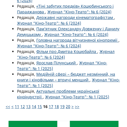
6 (2024)
Редакція,
«Тіні забутих предків» Коцюбинського і
Параджанова
,
Журнал “Кіно-Театр”: № 6 (2024)
Редакція,
Державні нагороди кінематографістам
,
Журнал “Кіно-Театр”: № 6 (2024)
Редакція,
Пам’ятник Олександру Довженку і Данилу
Демуцькому
,
Журнал “Кіно-Театр”: № 6 (2024)
Редакція,
Головна нагорода вітчизняної кінопремії
,
Журнал “Кіно-Театр”: № 6 (2024)
Редакція,
Фільм про Дмитра Коцюбайла
,
Журнал
“Кіно-Театр”: № 6 (2024)
Редакція,
Ярослав Пілунський
,
Журнал “Кіно-
Театр”: № 1 (2025)
Редакція,
Медійній сфері – бюджет незмінний, на
книги і кінофільми – втричі менший
,
Журнал “Кіно-
Театр”: № 1 (2025)
Редакція,
Актуальні проблеми української
кіноіндустрії
,
Журнал “Кіно-Театр”: № 1 (2025)
<<
<
11
12
13
14
15
16
17
18
19
20
>
>>