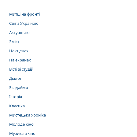
Митці на фронті
Світ з Україною
Актуально
Зміст
На сценах
На екранах
Вісті зі студій
Діалог
Згадаймо
Історія
Класика
Мистецька хроніка
Молоде кіно
Музика в кіно