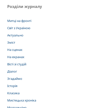
Розділи журналу
Митці на фронті
Світ з Україною
Актуально
Зміст
На сценах
На екранах
Вісті зі студій
Діалог
Згадаймо
Історія
Класика
Мистецька хроніка
Молоде кіно