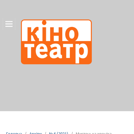
Головна
/
Архіви
/
№ 6 (2021)
/
Мистецька хроніка