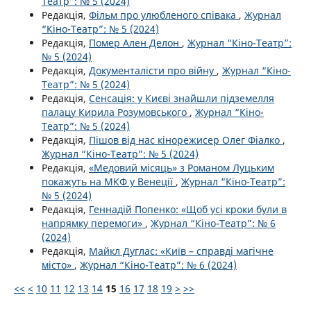
Театр”: № 5 (2024)
Редакція,
Фільм про улюбленого співака
,
Журнал
“Кіно-Театр”: № 5 (2024)
Редакція,
Помер Ален Делон
,
Журнал “Кіно-Театр”:
№ 5 (2024)
Редакція,
Документалісти про війну
,
Журнал “Кіно-
Театр”: № 5 (2024)
Редакція,
Сенсація: у Києві знайшли підземелля
палацу Кирила Розумовського
,
Журнал “Кіно-
Театр”: № 5 (2024)
Редакція,
Пішов від нас кінорежисер Олег Фіалко
,
Журнал “Кіно-Театр”: № 5 (2024)
Редакція,
«Медовий місяць» з Романом Луцьким
покажуть на МКФ у Венеції
,
Журнал “Кіно-Театр”:
№ 5 (2024)
Редакція,
Геннадій Попенко: «Щоб усі кроки були в
напрямку перемоги»
,
Журнал “Кіно-Театр”: № 6
(2024)
Редакція,
Майкл Дуглас: «Київ – справді магічне
місто»
,
Журнал “Кіно-Театр”: № 6 (2024)
<<
<
10
11
12
13
14
15
16
17
18
19
>
>>