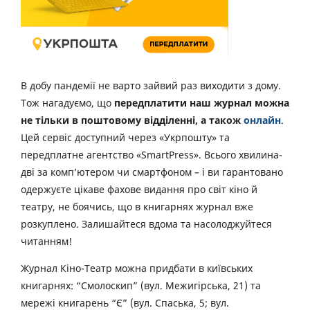
В добу пандемії не варто зайвий раз виходити з дому.
Тож нагадуємо, що
передплатити наш журнал можна
не тільки в поштовому відділенні, а також
онлайн
.
Цей сервіс доступний через «Укрпошту» та
передплатне агентство «SmartPress». Всього хвилина-
дві за комп’ютером чи смартфоном – і ви гарантовано
одержуєте цікаве фахове видання про світ кіно й
театру, не боячись, що в книгарнях журнал вже
розкуплено. Залишайтеся вдома та насолоджуйтеся
читанням!
Журнал Кіно-Театр можна придбати в київських
книгарнях: “Смолоскип” (вул. Межигірська, 21) та
мережі книгарень “Є” (вул. Спаська, 5; вул.