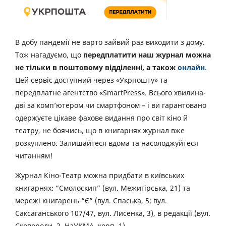
В добу пандемії не варто зайвий раз виходити з дому.
Тож нагадуємо, що
передплатити наш журнал можна
не тільки в поштовому відділенні, а також
онлайн
.
Цей сервіс доступний через «Укрпошту» та
передплатне агентство «SmartPress». Всього хвилина-
дві за комп’ютером чи смартфоном – і ви гарантовано
одержуєте цікаве фахове видання про світ кіно й
театру, не боячись, що в книгарнях журнал вже
розкуплено. Залишайтеся вдома та насолоджуйтеся
читанням!
Журнал Кіно-Театр можна придбати в київських
книгарнях: “Смолоскип” (вул. Межигірська, 21) та
мережі книгарень “Є” (вул. Спаська, 5; вул.
Саксаганського 107/47, вул. Лисенка, 3), в редакції (вул.
Сковороди, 2, НаУКМА, корп. 1).