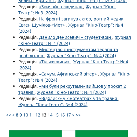
Великої Британії
,
Журнал “Кіно-Театр”: № 3 (2024)
Редакція,
«Звичайна людина»
,
Журнал “Кіно-
Театр”: № 3 (2024)
Редакція,
На фронті загинув актор, ротний медик
Євген Шумілов-«Мет»
,
Журнал “Кіно-Театр”: № 4
(2024)
Редакція,
Данило Денисевич – студент-воїн
,
Журнал
“Кіно-Театр”: № 4 (2024)
Редакція,
Мистецтво є інструментом терапії та
реабілітації
,
Журнал “Кіно-Театр”: № 4 (2024)
Редакція,
«Тільки живи»
,
Журнал “Кіно-Театр”: № 4
(2024)
Редакція,
«Самум. Афганський вітер»
,
Журнал “Кіно-
Театр”: № 4 (2024)
Редакція,
«Ми були рекрутами» вийшов у прокат 2
травня
,
Журнал “Кіно-Театр”: № 4 (2024)
Редакція,
«Відблиск» у кінотеатрах з 16 травня
,
Журнал “Кіно-Театр”: № 4 (2024)
<<
<
8
9
10
11
12
13
14
15
16
17
>
>>