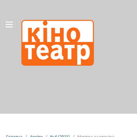
Головна
/
Архіви
/
№ 6 (2021)
/
Мистецька хроніка