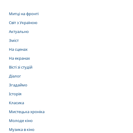
Митці на фронті
Світ з Україною
Актуально
Зміст
На сценах
На екранах
Вісті зі студій
Діалог
Згадаймо
Історія
Класика
Мистецька хроніка
Молоде кіно
Музика в кіно