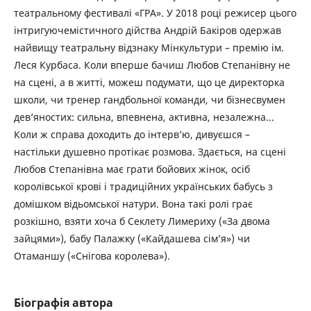
театральному фестивалі «ГРА». У 2018 році режисер цього
інтригуючемістичного дійства Андрій Бакіров одержав
найвищу театральну відзнаку Мінкультури – премію ім.
Леся Курбаса. Коли вперше бачиш Любов Степанівну не
на сцені, а в житті, можеш подумати, що це директорка
школи, чи тренер гандбольної команди, чи бізнесвумен
дев’яностих: сильна, впевнена, активна, незалежна...
Коли ж справа доходить до інтерв’ю, дивуєшся –
настільки душевно протікає розмова. Здається, на сцені
Любов Степанівна має грати бойових жінок, осіб
королівської крові і традиційних українських бабусь з
домішком відьомської натури. Вона такі ролі грає
розкішно, взяти хоча б Секлету Лимериху («За двома
зайцями»), бабу Палажку («Кайдашева сім’я») чи
Отаманшу («Снігова королева»).
Біографія автора