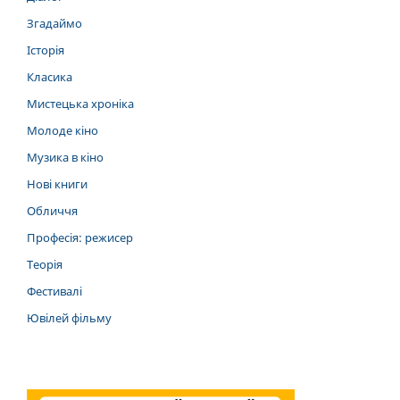
Згадаймо
Історія
Класика
Мистецька хроніка
Молоде кіно
Музика в кіно
Нові книги
Обличчя
Професія: режисер
Теорія
Фестивалі
Ювілей фільму