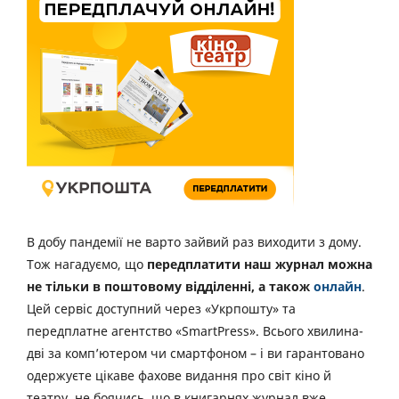
В добу пандемії не варто зайвий раз виходити з дому.
Тож нагадуємо, що
передплатити наш журнал можна
не тільки в поштовому відділенні, а також
онлайн
.
Цей сервіс доступний через «Укрпошту» та
передплатне агентство «SmartPress». Всього хвилина-
дві за комп’ютером чи смартфоном – і ви гарантовано
одержуєте цікаве фахове видання про світ кіно й
театру, не боячись, що в книгарнях журнал вже