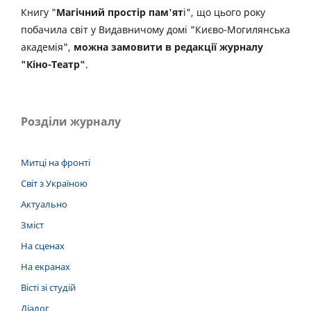
Книгу "
Магічний простір пам'ят
і", що цього року
побачила світ у Видавничому домі "Києво-Могилянська
академія",
можна замовити в редакції журналу
"Кіно-Театр"
.
Розділи журналу
Митці на фронті
Світ з Україною
Актуально
Зміст
На сценах
На екранах
Вісті зі студій
Діалог