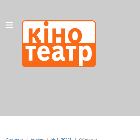
Головна
/
Архіви
/
№ 1 (2022)
/
Обличчя