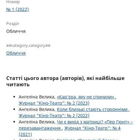
Номер
№ 1 (2022)
Розділ
Обличчя
##category.category##
Обличчя
Статті цього автора (авторів), які найбільше
читають
Ангеліна Велика,
«Кар’єра, яку не спинили»
,
Журнал “Кіно-Театр”: № 2 (2023)
Ангеліна Велика,
Коли близькі стають сторонніми
,
Журнал “Кіно-Театр”: № 2 (2022)
Ангеліна Велика,
Чи є вихід з матриці? «Пер Гюнт» –
перезавантаження
,
Журнал “Кіно-Театр”: № 4
(2021)