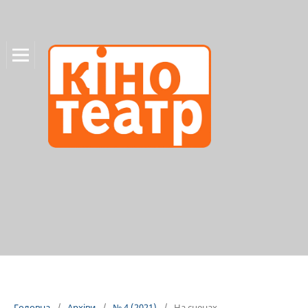
Головна
/
Архіви
/
№ 4 (2021)
/
На сценах