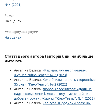
№ 4 (2021)
Розділ
На сценах
##category.category##
На сценах
Статті цього автора (авторів), які найбільше
читають
Ангеліна Велика,
«Кар’єра, яку не спинили»
,
Журнал “Кіно-Театр”: № 2 (2023)
Ангеліна Велика,
Коли близькі стають сторонніми
,
Журнал “Кіно-Театр”: № 2 (2022)
Ангеліна Велика,
Любов Колесникова: «Доля не
надто жалує мене і, може, тому з мене вийшла
добра акторка»
,
Журнал “Кіно-Театр”: № 1 (2022)
Ангеліна Велика,
Калігула. Юродивий блазень
,