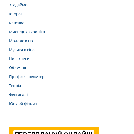
Згадаймо
Історія
Класика
Мистецька хроніка
Молоде кіно
Музика в кіно
Нові книги
Обличчя
Професія: режисер
Теорія
Фестивалі
Ювілей фільму