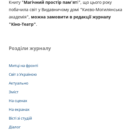
Книгу "
Магічний простір пам'ят
і", що цього року
побачила світ у Видавничому домі "Києво-Могилянська
академія",
можна замовити в редакції журналу
"Кіно-Театр"
.
Розділи журналу
Митці на фронті
Світ з Україною
Актуально
Зміст
На сценах
На екранах
Вісті зі студій
Діалог