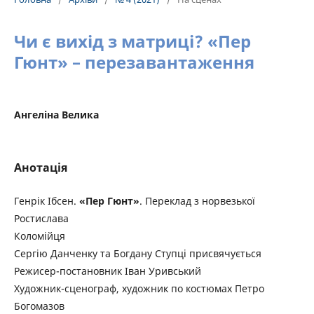
Чи є вихід з матриці? «Пер
Гюнт» – перезавантаження
Ангеліна Велика
Анотація
Генрік Ібсен.
«Пер Гюнт»
. Переклад з норвезької
Ростислава
Коломійця
Сергію Данченку та Богдану Ступці присвячується
Режисер-постановник Іван Уривський
Художник-сценограф, художник по костюмах Петро
Богомазов