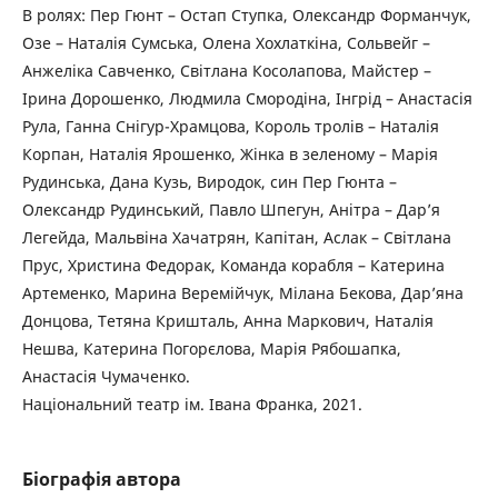
В ролях: Пер Гюнт – Остап Ступка, Олександр Форманчук,
Озе – Наталія Сумська, Олена Хохлаткіна, Сольвейг –
Анжеліка Савченко, Світлана Косолапова, Майстер –
Ірина Дорошенко, Людмила Смородіна, Інгрід – Анастасія
Рула, Ганна Снігур-Храмцова, Король тролів – Наталія
Корпан, Наталія Ярошенко, Жінка в зеленому – Марія
Рудинська, Дана Кузь, Виродок, син Пер Гюнта –
Олександр Рудинський, Павло Шпегун, Анітра – Дар’я
Легейда, Мальвіна Хачатрян, Капітан, Аслак – Світлана
Прус, Христина Федорак, Команда корабля – Катерина
Артеменко, Марина Веремійчук, Мілана Бекова, Дар’яна
Донцова, Тетяна Кришталь, Анна Маркович, Наталія
Нешва, Катерина Погорєлова, Марія Рябошапка,
Анастасія Чумаченко.
Національний театр ім. Івана Франка, 2021.
Біографія автора