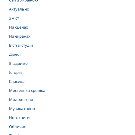
Світ з Україною
Актуально
Зміст
На сценах
На екранах
Вісті зі студій
Діалог
Згадаймо
Історія
Класика
Мистецька хроніка
Молоде кіно
Музика в кіно
Нові книги
Обличчя