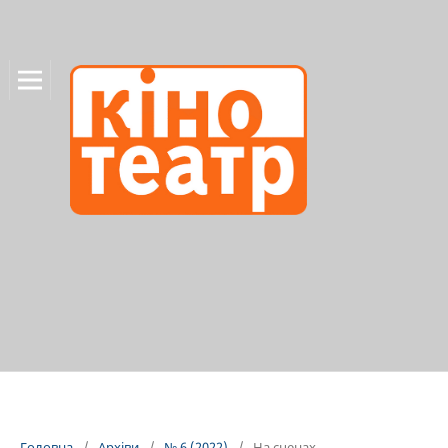
Головна
/
Архіви
/
№ 6 (2022)
/
На сценах