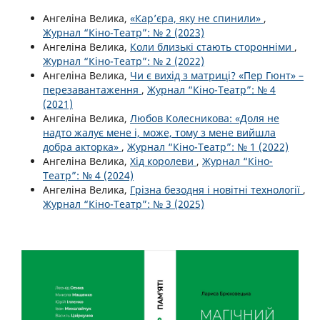
Ангеліна Велика,
«Кар’єра, яку не спинили»
,
Журнал “Кіно-Театр”: № 2 (2023)
Ангеліна Велика,
Коли близькі стають сторонніми
,
Журнал “Кіно-Театр”: № 2 (2022)
Ангеліна Велика,
Чи є вихід з матриці? «Пер Гюнт» –
перезавантаження
,
Журнал “Кіно-Театр”: № 4
(2021)
Ангеліна Велика,
Любов Колесникова: «Доля не
надто жалує мене і, може, тому з мене вийшла
добра акторка»
,
Журнал “Кіно-Театр”: № 1 (2022)
Ангеліна Велика,
Хід королеви
,
Журнал “Кіно-
Театр”: № 4 (2024)
Ангеліна Велика,
Грізна безодня і новітні технології
,
Журнал “Кіно-Театр”: № 3 (2025)