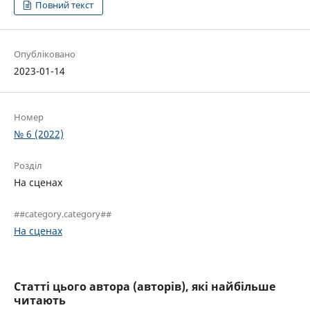
Повний текст
Опубліковано
2023-01-14
Номер
№ 6 (2022)
Розділ
На сценах
##category.category##
На сценах
Статті цього автора (авторів), які найбільше
читають