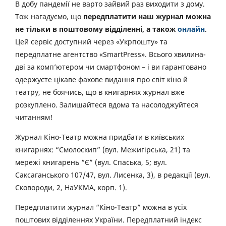
В добу пандемії не варто зайвий раз виходити з дому.
Тож нагадуємо, що
передплатити наш журнал можна
не тільки в поштовому відділенні, а також
онлайн
.
Цей сервіс доступний через «Укрпошту» та
передплатне агентство «SmartPress». Всього хвилина-
дві за комп’ютером чи смартфоном – і ви гарантовано
одержуєте цікаве фахове видання про світ кіно й
театру, не боячись, що в книгарнях журнал вже
розкуплено. Залишайтеся вдома та насолоджуйтеся
читанням!
Журнал Кіно-Театр можна придбати в київських
книгарнях: “Смолоскип” (вул. Межигірська, 21) та
мережі книгарень “Є” (вул. Спаська, 5; вул.
Саксаганського 107/47, вул. Лисенка, 3), в редакції (вул.
Сковороди, 2, НаУКМА, корп. 1).
Передплатити журнал “Кіно-Театр” можна в усіх
поштових відділеннях України. Передплатний індекс