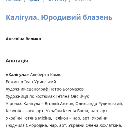
Калігула. Юродивий блазень
Ангеліна Велика
Анотація
«Калігула»
Альберта Камю
Режисер Іван Уривський
Художник-сценограф Петро Богомазов
Художниця по костюмах Тетяна Овсійчук
У ролях: Калігула – Віталій Ажнов, Олександр Рудинський,
Кезонія – засл. арт. України Ксенія Баша, нар. арт.
України Тетяна Міхіна, Гелікон – нар. арт. України
Людмила Смородіна, нар. арт. України Олена Хохлаткіна,