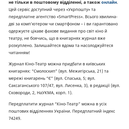
не тільки в поштовому відділенні, а також
онлайн
.
Цей сервіс доступний через «Укрпошту» та
передплатне агентство «SmartPress». Всього хвилина-
дві за комп’ютером чи смартфоном – і ви гарантовано
одержуєте цікаве фахове видання про світ кіно й
театру, не боячись, що в книгарнях журнал вже
розкуплено. Залишайтеся вдома та насолоджуйтеся
читанням!
Журнал Кіно-Театр можна придбати в київських
книгарнях: “Смолоскип” (вул. Межигірська, 21) та
мережі книгарень “Є” (вул. Спаська, 5; вул.
Саксаганського 107/47, вул. Лисенка, 3), в редакції (вул.
Сковороди, 2, НаУКМА, корп. 1).
Передплатити журнал “Кіно-Театр” можна в усіх
поштових відділеннях України. Передплатний індекс
74249.