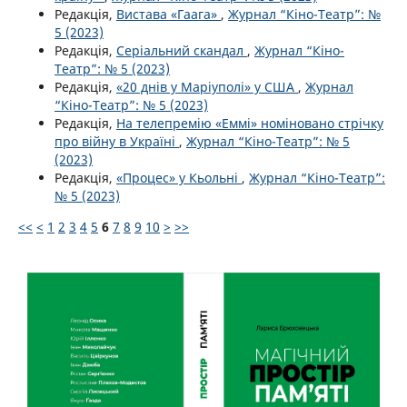
Редакція,
Вистава «Гаага»
,
Журнал “Кіно-Театр”: №
5 (2023)
Редакція,
Серіальний скандал
,
Журнал “Кіно-
Театр”: № 5 (2023)
Редакція,
«20 днів у Маріуполі» у США
,
Журнал
“Кіно-Театр”: № 5 (2023)
Редакція,
На телепремію «Еммі» номіновано стрічку
про війну в Україні
,
Журнал “Кіно-Театр”: № 5
(2023)
Редакція,
«Процес» у Кьольні
,
Журнал “Кіно-Театр”:
№ 5 (2023)
<<
<
1
2
3
4
5
6
7
8
9
10
>
>>