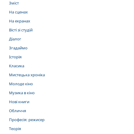
Зміст
На сценах
На екранах
Вісті зі студій
Діалог
Згадаймо
Історія
Класика
Мистецька хроніка
Молоде кіно
Музика в кіно
Нові книги
Обличчя
Професія: режисер
Теорія