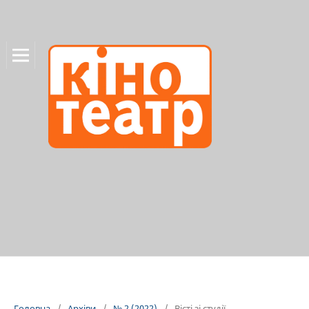
Головна
/
Архіви
/
№ 2 (2022)
/
Вісті зі студії