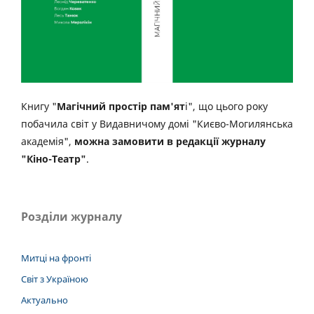
Книгу "
Магічний простір пам'ят
і", що цього року
побачила світ у Видавничому домі "Києво-Могилянська
академія",
можна замовити в редакції журналу
"Кіно-Театр"
.
Розділи журналу
Митці на фронті
Світ з Україною
Актуально