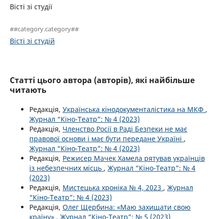
Вісті зі студії
##category.category##
Вісті зі студій
Статті цього автора (авторів), які найбільше
читають
Редакція,
Українська кінодокументалістика на МКФ
,
Журнал “Кіно-Театр”: № 4 (2023)
Редакція,
Членство Росії в Раді Безпеки не має
правової основи і має бути передане Україні
,
Журнал “Кіно-Театр”: № 4 (2023)
Редакція,
Режисер Мачек Хамела рятував українців
із небезпечних місць
,
Журнал “Кіно-Театр”: № 4
(2023)
Редакція,
Мистецька хроніка № 4, 2023
,
Журнал
“Кіно-Театр”: № 4 (2023)
Редакція,
Олег Щербина: «Маю захищати свою
країну»
,
Журнал “Кіно-Театр”: № 5 (2023)