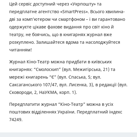
Цей сервіс доступний через «Укрпошту» та
передплатне агентство «SmartPress». Всього хвилина-
дві за комп’ютером чи смартфоном – і ви гарантовано
одержуєте цікаве фахове видання про світ кіно й
театру, не боячись, що в книгарнях журнал вже
розкуплено. Залишайтеся вдома та насолоджуйтеся
читанням!
Журнал Кіно-Театр можна придбати в київських
книгарнях: “Смолоскип” (вул. Межигірська, 21) та
мережі книгарень “Є” (вул. Спаська, 5; вул.
Саксаганського 107/47, вул. Лисенка, 3), в редакції (вул.
Сковороди, 2, НаУКМА, корп. 1).
Передплатити журнал “Кіно-Театр” можна в усіх
поштових відділеннях України. Передплатний індекс
74249.