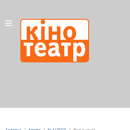
Головна
/
Архіви
/
№ 2 (2022)
/
Вісті зі студії