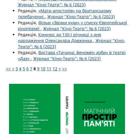
Журнал “Кіно-Театр”: № 6 (2023)
Редакція,
«Мати апостолів» на британському
телебаченні
,
Журнал “Кіно-Театр”: № 6 (2023)
Редакція,
Фільм «Звідки куди» у списку Європейської
кінопремії
,
Журнал “Кіно-Театр”: № 6 (2023)
Редакція,
Конкурс до 130-ї річниці з дня
народження Олександра Довженка
,
Журнал “Кіно-
Театр”: № 6 (2023)
Редакція,
Вистава «Тичина: феномен доби» в театрі
«Дах»
,
Журнал “Кіно-Театр”: № 6 (2023)
<<
<
3
4
5
6
7
8
9
10
11
12
>
>>