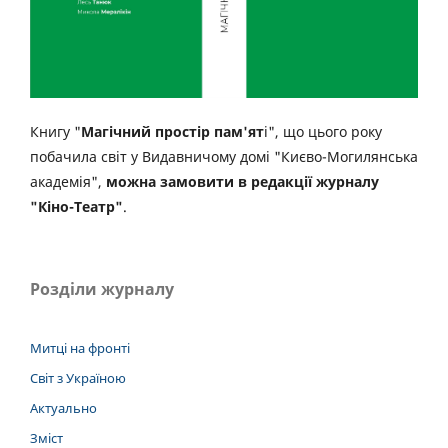
Книгу "
Магічний простір пам'ят
і", що цього року
побачила світ у Видавничому домі "Києво-Могилянська
академія",
можна замовити в редакції журналу
"Кіно-Театр"
.
Розділи журналу
Митці на фронті
Світ з Україною
Актуально
Зміст