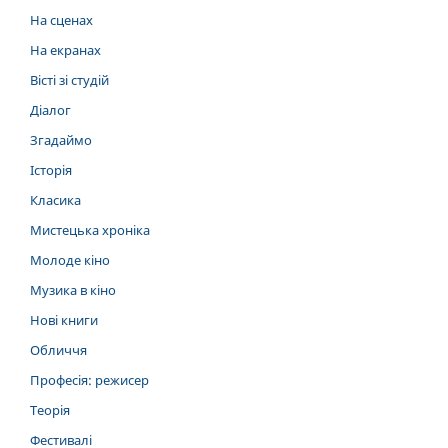
На сценах
На екранах
Вісті зі студій
Діалог
Згадаймо
Історія
Класика
Мистецька хроніка
Молоде кіно
Музика в кіно
Нові книги
Обличчя
Професія: режисер
Теорія
Фестивалі