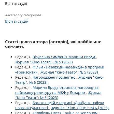
Вісті зі студії
##category.category##
Вісті зі студій
Статті цього автора (авторів), які найбільше
читають
Редакція,
Візуальна симфонія Марини Вроди
,
Журнал “Кіно-Театр”: № 5 (2023)
Редакція,
Фільм «Назавжди-назавжди» в програмі
«Горизонти»
,
Журнал “Кіно-Театр”: № 5 (2023)
Редакція,
Нагороджені посмертно
,
Журнал “Кіно-
Театр”: № 6 (2023)
Редакція,
Марина Врода отримала нагороду за
найкращу режисуру на МКФ у Локарно
,
Журнал
“Кіно-Театр”: № 6 (2023)
Редакція,
Багато подій у картині «Довбуш» набули
нової актуальності
,
Журнал “Кіно-Театр”: № 6 (2023)
Редакція,
«Довбуш» Олеся Саніна за кордоном
,