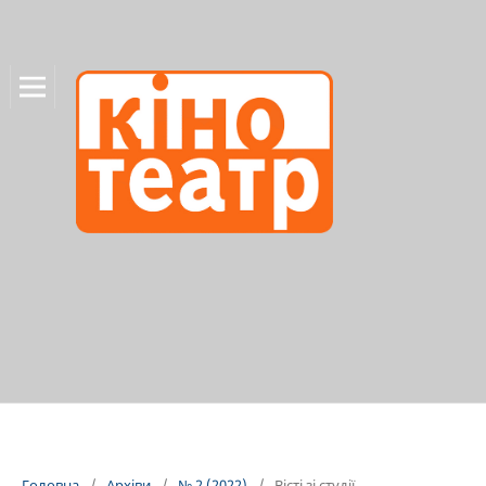
Головна
/
Архіви
/
№ 2 (2022)
/
Вісті зі студії