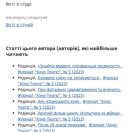
Вісті зі студії
##category.category##
Вісті зі студій
Статті цього автора (авторів), які найбільше
читають
Редакція,
«Знайти момент справжньої людяності»
,
Журнал “Кіно-Театр”: № 5 (2023)
Редакція,
Конвеєр сміху не зупиняється
,
Журнал
“Кіно-Театр”: № 5 (2023)
Редакція,
Про фатальну самовпевненість вченого
,
Журнал “Кіно-Театр”: № 5 (2023)
Редакція,
Дні іспанського кіно
,
Журнал “Кіно-
Театр”: № 5 (2023)
Редакція,
Другий фільм циклу «Культура vs війна»
,
Журнал “Кіно-Театр”: № 5 (2023)
Редакція,
Після 20 років перерви
,
Журнал “Кіно-
Театр”: № 5 (2023)