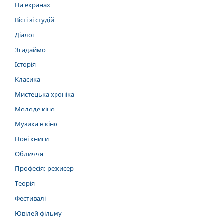
На екранах
Вісті зі студій
Діалог
Згадаймо
Історія
Класика
Мистецька хроніка
Молоде кіно
Музика в кіно
Нові книги
Обличчя
Професія: режисер
Теорія
Фестивалі
Ювілей фільму