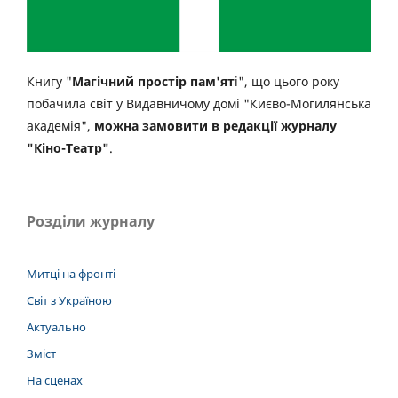
Книгу "
Магічний простір пам'ят
і", що цього року
побачила світ у Видавничому домі "Києво-Могилянська
академія",
можна замовити в редакції журналу
"Кіно-Театр"
.
Розділи журналу
Митці на фронті
Світ з Україною
Актуально
Зміст
На сценах