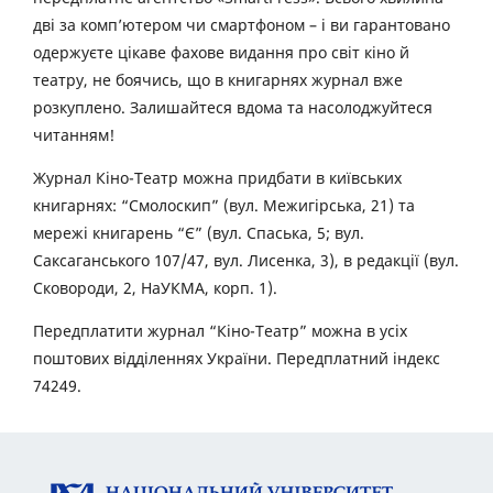
дві за комп’ютером чи смартфоном – і ви гарантовано
одержуєте цікаве фахове видання про світ кіно й
театру, не боячись, що в книгарнях журнал вже
розкуплено. Залишайтеся вдома та насолоджуйтеся
читанням!
Журнал Кіно-Театр можна придбати в київських
книгарнях: “Смолоскип” (вул. Межигірська, 21) та
мережі книгарень “Є” (вул. Спаська, 5; вул.
Саксаганського 107/47, вул. Лисенка, 3), в редакції (вул.
Сковороди, 2, НаУКМА, корп. 1).
Передплатити журнал “Кіно-Театр” можна в усіх
поштових відділеннях України. Передплатний індекс
74249.