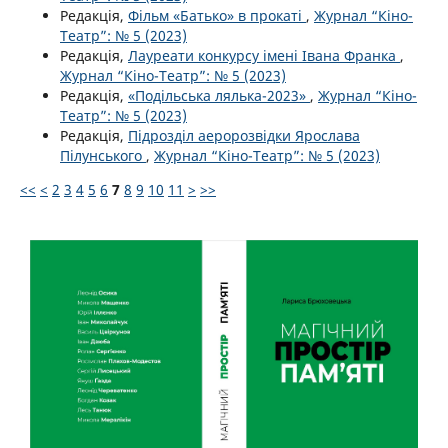
Редакція,
Фільм «Батько» в прокаті
,
Журнал “Кіно-
Театр”: № 5 (2023)
Редакція,
Лауреати конкурсу імені Івана Франка
,
Журнал “Кіно-Театр”: № 5 (2023)
Редакція,
«Подільська лялька-2023»
,
Журнал “Кіно-
Театр”: № 5 (2023)
Редакція,
Підрозділ аеророзвідки Ярослава
Пілунського
,
Журнал “Кіно-Театр”: № 5 (2023)
<<
<
2
3
4
5
6
7
8
9
10
11
>
>>