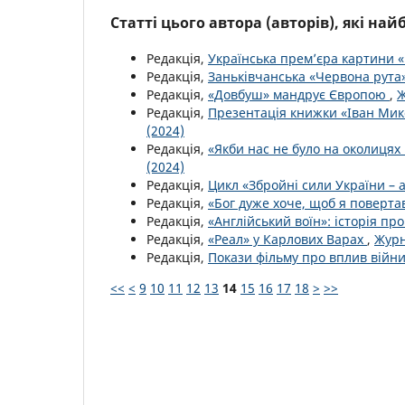
Статті цього автора (авторів), які на
Редакція,
Українська прем’єра картини 
Редакція,
Заньківчанська «Червона рута
Редакція,
«Довбуш» мандрує Європою
,
Ж
Редакція,
Презентація книжки «Іван Ми
(2024)
Редакція,
«Якби нас не було на околицях 
(2024)
Редакція,
Цикл «Збройні сили України – 
Редакція,
«Бог дуже хоче, щоб я поверта
Редакція,
«Англійський воїн»: історія п
Редакція,
«Реал» у Карлових Варах
,
Журн
Редакція,
Покази фільму про вплив війни
<<
<
9
10
11
12
13
14
15
16
17
18
>
>>