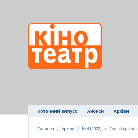
Поточний випуск
Анонси
Архіви
Головна
/
Архіви
/
№ 4 (2022)
/
Світ з Україно