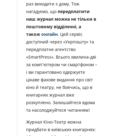
раз виходити з дому. Тож
нагадуємо, що
передплатити
наш журнал можна не тільки в
поштовому відділенні, а
також
онлайн
. Цей сервіс
доступний через «Укрпошту» та
передплатне агентство
«SmartPress». Всього хвилина-дві
за комп’ютером чи смартфоном –
і ви гарантовано одержуєте
цікаве фахове видання про світ
кіно й театру, не боячись, що в
книгарнях журнал вже
розкуплено. Залишайтеся вдома
та насолоджуйтеся читанням!
Журнал Кіно-Театр можна
придбати в київських книгарнях: