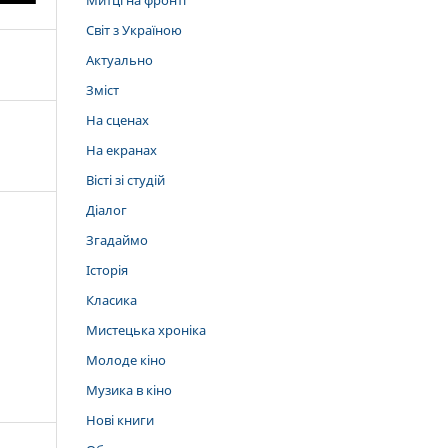
Митці на фронті
Світ з Україною
Актуально
Зміст
На сценах
На екранах
Вісті зі студій
Діалог
Згадаймо
Історія
Класика
Мистецька хроніка
Молоде кіно
Музика в кіно
Нові книги