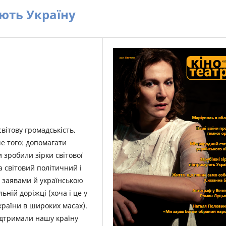
ують Україну
вітову громадськість.
е того: допомагати
 зробили зірки світової
на світовий політичний і
 заявами й українською
ній доріжці (хоча і це у
країни в широких масах).
підтримали нашу країну