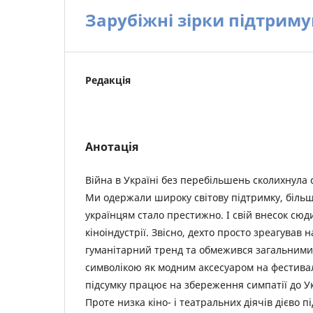
Зарубіжні зірки підтрим
Редакція
Анотація
Війна в Україні без перебільшень сколихнула с
Ми одержали широку світову підтримку, більш
українцям стало престижно. І свій внесок сюди
кіноіндустрії. Звісно, дехто просто зреагував 
гуманітарний тренд та обмежився загальними
символікою як модним аксесуаром на фестиваль
підсумку працює на збереження симпатії до У
Проте низка кіно- і театральних діячів дієво 