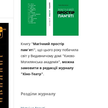
Книгу "
Магічний простір
пам'ят
і", що цього року побачила
світ у Видавничому домі "Києво-
Могилянська академія",
можна
замовити в редакції журналу
"Кіно-Театр"
.
Розділи журналу