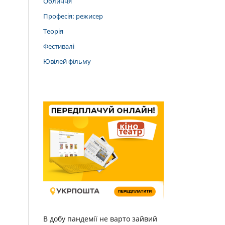
Обличчя
Професія: режисер
Теорія
Фестивалі
Ювілей фільму
В добу пандемії не варто зайвий