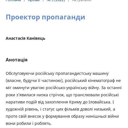
Проектор пропаганди
Анастасія Канівець
Анотація
Обслуговуючи російську пропагандистську машину
(власне, будучи її частиною), російський кінематограф не
міг оминути увагою російсько-українську війну. За останні
роки з’явилася низка стрічок, що транслювали російські
наративи подій від захоплення Криму до Іловайська. І
художній рівень, і статус цих фільмів доволі низький, а
проте свій внесок у формування образу нинішньої війни
вони робили і роблять.