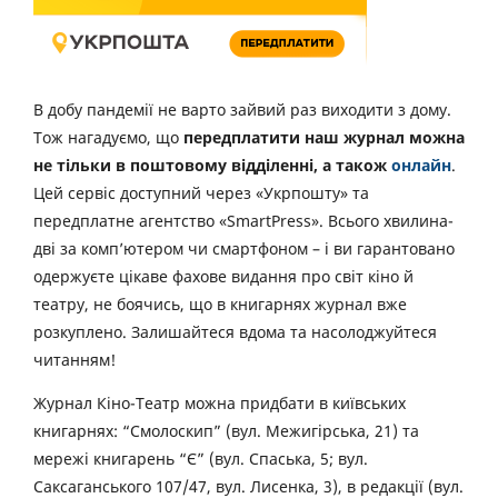
В добу пандемії не варто зайвий раз виходити з дому.
Тож нагадуємо, що
передплатити наш журнал можна
не тільки в поштовому відділенні, а також
онлайн
.
Цей сервіс доступний через «Укрпошту» та
передплатне агентство «SmartPress». Всього хвилина-
дві за комп’ютером чи смартфоном – і ви гарантовано
одержуєте цікаве фахове видання про світ кіно й
театру, не боячись, що в книгарнях журнал вже
розкуплено. Залишайтеся вдома та насолоджуйтеся
читанням!
Журнал Кіно-Театр можна придбати в київських
книгарнях: “Смолоскип” (вул. Межигірська, 21) та
мережі книгарень “Є” (вул. Спаська, 5; вул.
Саксаганського 107/47, вул. Лисенка, 3), в редакції (вул.