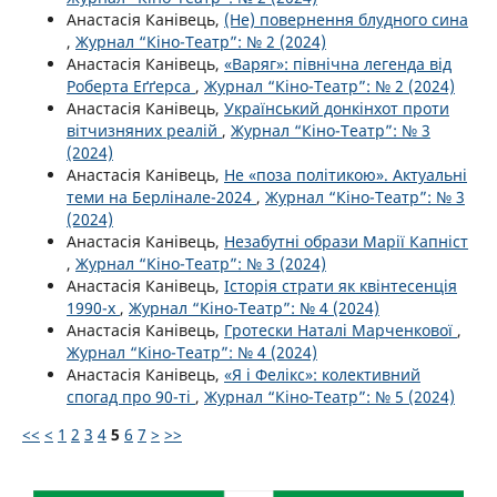
Анастасія Канівець,
(Не) повернення блудного сина
,
Журнал “Кіно-Театр”: № 2 (2024)
Анастасія Канівець,
«Варяг»: північна легенда від
Роберта Еґґерса
,
Журнал “Кіно-Театр”: № 2 (2024)
Анастасія Канівець,
Український донкінхот проти
вітчизняних реалій
,
Журнал “Кіно-Театр”: № 3
(2024)
Анастасія Канівець,
Не «поза політикою». Актуальні
теми на Берлінале-2024
,
Журнал “Кіно-Театр”: № 3
(2024)
Анастасія Канівець,
Незабутні образи Марії Капніст
,
Журнал “Кіно-Театр”: № 3 (2024)
Анастасія Канівець,
Історія страти як квінтесенція
1990-х
,
Журнал “Кіно-Театр”: № 4 (2024)
Анастасія Канівець,
Гротески Наталі Марченкової
,
Журнал “Кіно-Театр”: № 4 (2024)
Анастасія Канівець,
«Я і Фелікс»: колективний
спогад про 90-ті
,
Журнал “Кіно-Театр”: № 5 (2024)
<<
<
1
2
3
4
5
6
7
>
>>