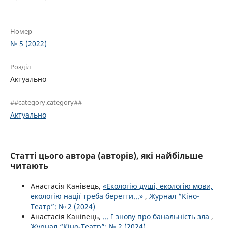
Номер
№ 5 (2022)
Розділ
Актуально
##category.category##
Актуально
Статті цього автора (авторів), які найбільше
читають
Анастасія Канівець,
«Екологію душі, екологію мови,
екологію нації треба берегти...»
,
Журнал “Кіно-
Театр”: № 2 (2024)
Анастасія Канівець,
... І знову про банальність зла
,
Журнал “Кіно-Театр”: № 2 (2024)