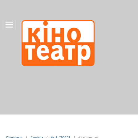
Головна
/
Архіви
/
№ 5 (2022)
/
Актуально