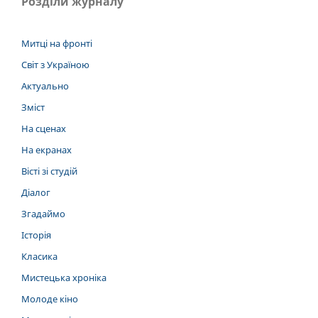
Розділи журналу
Митці на фронті
Світ з Україною
Актуально
Зміст
На сценах
На екранах
Вісті зі студій
Діалог
Згадаймо
Історія
Класика
Мистецька хроніка
Молоде кіно