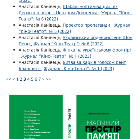
(2022)
Анастасія Канівець,
Шабаш «оптимізацій»: як
Держкіно воює з Центром Довженка
,
Журнал “Кіно-
Театр”: № 6 (2022)
Анастасія Канівець,
Проектор пропаганди
,
Журнал
“Кіно-Театр”: № 5 (2022)
Анастасія Канівець,
Український орденоносець Шон
Пенн
,
Журнал “Кіно-Театр”: № 6 (2022)
Анастасія Канівець,
Жінка на українському фронтірі
,
Журнал “Кіно-Театр”: № 1 (2023)
Анастасія Канівець,
Битва за Харків голосом Кейт
Бланшетт
,
Журнал “Кіно-Театр”: № 1 (2023)
<<
<
1
2
3
4
5
6
7
>
>>