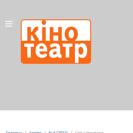
Головна
/
Архіви
/
№ 6 (2022)
/
Світ з Україною