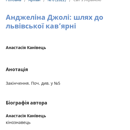
Анджеліна Джолі: шлях до
львівської кав’ярні
Анастасія Канівець
Анотація
Закінчення. Поч. див. у №5
Біографія автора
Анастасія Канівець
кінознавець