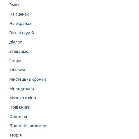
Зміст
На сценах
На екранах
Вісті зі студій
Діалог
Згадаймо
Історія
Класика
Мистецька хроніка
Молоде кіно
Музика в кіно
Нові книги
Обличчя
Професія: режисер
Теорія