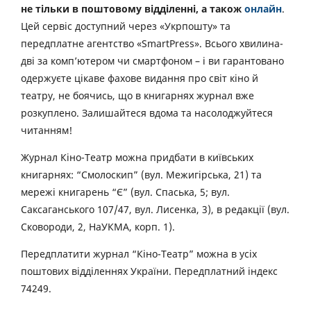
не тільки в поштовому відділенні, а також
онлайн
.
Цей сервіс доступний через «Укрпошту» та
передплатне агентство «SmartPress». Всього хвилина-
дві за комп’ютером чи смартфоном – і ви гарантовано
одержуєте цікаве фахове видання про світ кіно й
театру, не боячись, що в книгарнях журнал вже
розкуплено. Залишайтеся вдома та насолоджуйтеся
читанням!
Журнал Кіно-Театр можна придбати в київських
книгарнях: “Смолоскип” (вул. Межигірська, 21) та
мережі книгарень “Є” (вул. Спаська, 5; вул.
Саксаганського 107/47, вул. Лисенка, 3), в редакції (вул.
Сковороди, 2, НаУКМА, корп. 1).
Передплатити журнал “Кіно-Театр” можна в усіх
поштових відділеннях України. Передплатний індекс
74249.