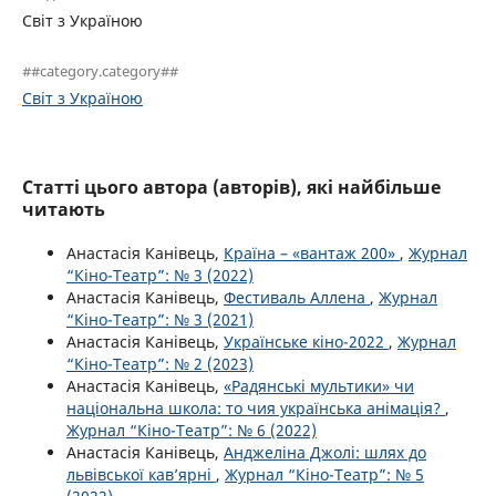
Світ з Україною
##category.category##
Світ з Україною
Статті цього автора (авторів), які найбільше
читають
Анастасія Канівець,
Країна – «вантаж 200»
,
Журнал
“Кіно-Театр”: № 3 (2022)
Анастасія Канівець,
Фестиваль Аллена
,
Журнал
“Кіно-Театр”: № 3 (2021)
Анастасія Канівець,
Українське кіно-2022
,
Журнал
“Кіно-Театр”: № 2 (2023)
Анастасія Канівець,
«Радянські мультики» чи
національна школа: то чия українська анімація?
,
Журнал “Кіно-Театр”: № 6 (2022)
Анастасія Канівець,
Анджеліна Джолі: шлях до
львівської кав’ярні
,
Журнал “Кіно-Театр”: № 5