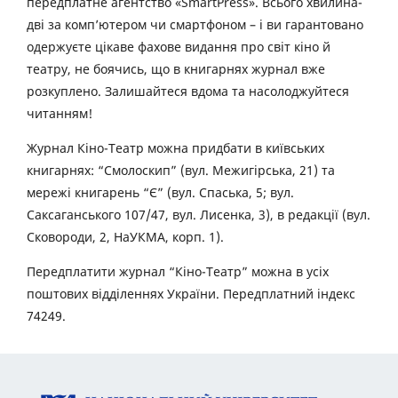
передплатне агентство «SmartPress». Всього хвилина-
дві за комп’ютером чи смартфоном – і ви гарантовано
одержуєте цікаве фахове видання про світ кіно й
театру, не боячись, що в книгарнях журнал вже
розкуплено. Залишайтеся вдома та насолоджуйтеся
читанням!
Журнал Кіно-Театр можна придбати в київських
книгарнях: “Смолоскип” (вул. Межигірська, 21) та
мережі книгарень “Є” (вул. Спаська, 5; вул.
Саксаганського 107/47, вул. Лисенка, 3), в редакції (вул.
Сковороди, 2, НаУКМА, корп. 1).
Передплатити журнал “Кіно-Театр” можна в усіх
поштових відділеннях України. Передплатний індекс
74249.