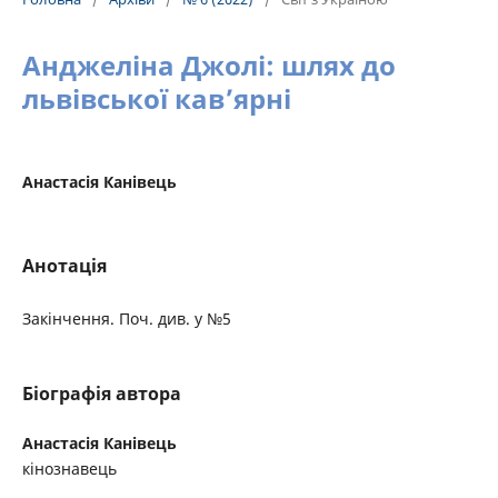
Анджеліна Джолі: шлях до
львівської кав’ярні
Анастасія Канівець
Анотація
Закінчення. Поч. див. у №5
Біографія автора
Анастасія Канівець
кінознавець