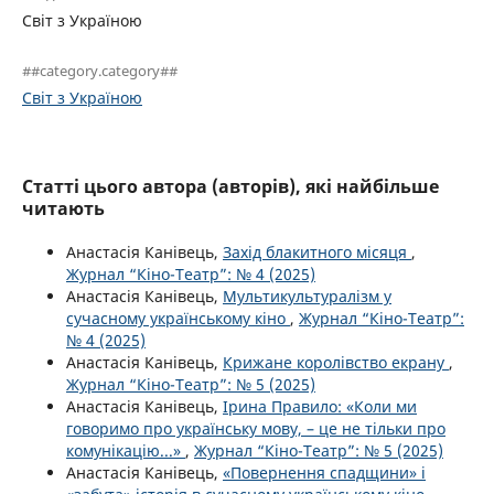
Світ з Україною
##category.category##
Світ з Україною
Статті цього автора (авторів), які найбільше
читають
Анастасія Канівець,
Захід блакитного місяця
,
Журнал “Кіно-Театр”: № 4 (2025)
Анастасія Канівець,
Мультикультуралізм у
сучасному українському кіно
,
Журнал “Кіно-Театр”:
№ 4 (2025)
Анастасія Канівець,
Крижане королівство екрану
,
Журнал “Кіно-Театр”: № 5 (2025)
Анастасія Канівець,
Ірина Правило: «Коли ми
говоримо про українську мову, – це не тільки про
комунікацію...»
,
Журнал “Кіно-Театр”: № 5 (2025)
Анастасія Канівець,
«Повернення спадщини» і