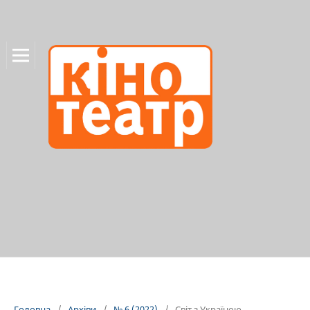
Головна
/
Архіви
/
№ 6 (2022)
/
Світ з Україною