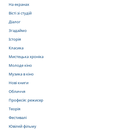
На екранах
Вісті зі студій
Діалог
Згадаймо
Історія
Класика
Мистецька хроніка
Молоде кіно
Музика в кіно
Нові книги
Обличчя
Професія: режисер
Теорія
Фестивалі
Ювілей фільму