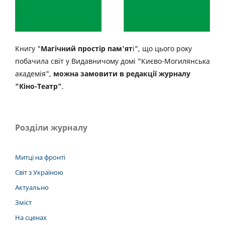
Книгу "
Магічний простір пам'ят
і", що цього року
побачила світ у Видавничому домі "Києво-Могилянська
академія",
можна замовити в редакції журналу
"Кіно-Театр"
.
Розділи журналу
Митці на фронті
Світ з Україною
Актуально
Зміст
На сценах