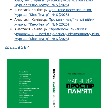
«забута» історія в сучасному українському кіно
,
Журнал “Кіно-Театр”: № 5 (2025)
Анастасія Канівець,
Фронтове посестринство
,
Журнал “Кіно-Театр”: № 6 (2025)
Анастасія Канівець,
Про квіти надії на тлі війни
,
Журнал “Кіно-Театр”: № 6 (2025)
Анастасія Канівець,
Європейські виклики й
українські цінності в сучасному вітчизняному кіно
,
Журнал “Кіно-Театр”: № 6 (2025)
<<
<
2
3
4
5
6
7