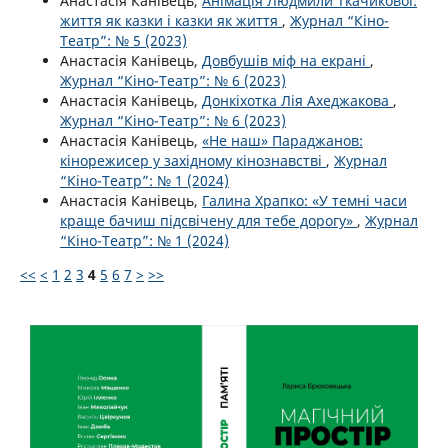
Анастасія Канівець,
Анімація Людмили Ткачикової:
життя як казки і казки як життя
,
Журнал “Кіно-
Театр”: № 5 (2023)
Анастасія Канівець,
Довбушів міф на екрані
,
Журнал “Кіно-Театр”: № 6 (2023)
Анастасія Канівець,
Донкіхотка Лія Ахеджакова
,
Журнал “Кіно-Театр”: № 6 (2023)
Анастасія Канівець,
«Не наш» Параджанов:
кінорежисер у західному кінознавстві
,
Журнал
“Кіно-Театр”: № 1 (2024)
Анастасія Канівець,
Галина Храпко: «У темні часи
краще бачиш підсвічену для тебе дорогу»
,
Журнал
“Кіно-Театр”: № 1 (2024)
<<
<
1
2
3
4
5
6
7
>
>>