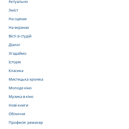
Актуально
Зміст
На сценах
На екранах
Вісті зі студій
Діалог
Згадаймо
Історія
Класика
Мистецька хроніка
Молоде кіно
Музика в кіно
Нові книги
Обличчя
Професія: режисер