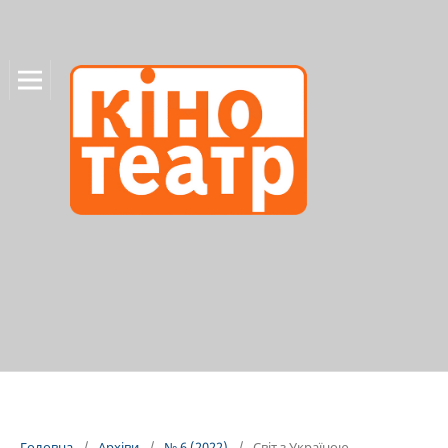
Головна
/
Архіви
/
№ 6 (2022)
/
Світ з Україною