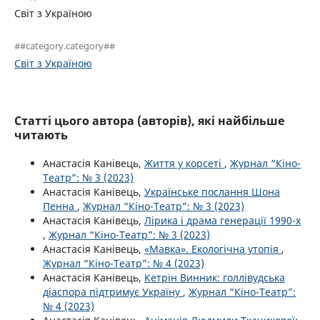
Світ з Україною
##category.category##
Світ з Україною
Статті цього автора (авторів), які найбільше
читають
Анастасія Канівець,
Життя у корсеті
,
Журнал “Кіно-
Театр”: № 3 (2023)
Анастасія Канівець,
Українське послання Шона
Пенна
,
Журнал “Кіно-Театр”: № 3 (2023)
Анастасія Канівець,
Лірика і драма генерації 1990-х
,
Журнал “Кіно-Театр”: № 3 (2023)
Анастасія Канівець,
«Мавка». Екологічна утопія
,
Журнал “Кіно-Театр”: № 4 (2023)
Анастасія Канівець,
Кетрін Винник: голлівудська
діаспора підтримує Україну
,
Журнал “Кіно-Театр”:
№ 4 (2023)