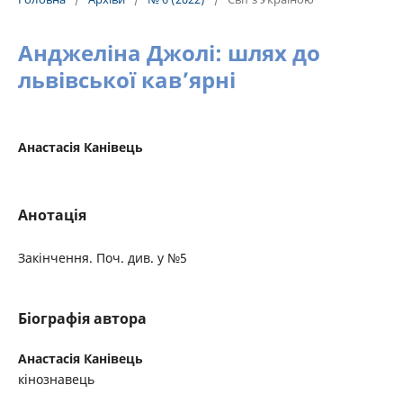
Анджеліна Джолі: шлях до
львівської кав’ярні
Анастасія Канівець
Анотація
Закінчення. Поч. див. у №5
Біографія автора
Анастасія Канівець
кінознавець