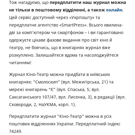
Тож нагадуємо, що
передплатити наш журнал можна
не тільки в поштовому відділенні, а також
онлайн
.
Цей сервіс доступний через «Укрпошту» та
передплатне агентство «SmartPress». Всього хвилина-
дві за комп’ютером чи смартфоном – і ви гарантовано
одержуєте цікаве фахове видання про світ кіно й
театру, не боячись, що в книгарнях журнал вже
розкуплено. Залишайтеся вдома та насолоджуйтеся
читанням!
Журнал Кіно-Театр можна придбати в київських
книгарнях: “Смолоскип” (вул. Межигірська, 21) та
мережі книгарень “Є” (вул. Спаська, 5; вул.
Саксаганського 107/47, вул. Лисенка, 3), в редакції (вул.
Сковороди, 2, НаУКМА, корп. 1).
Передплатити журнал “Кіно-Театр” можна в усіх
поштових відділеннях України. Передплатний індекс
74249.