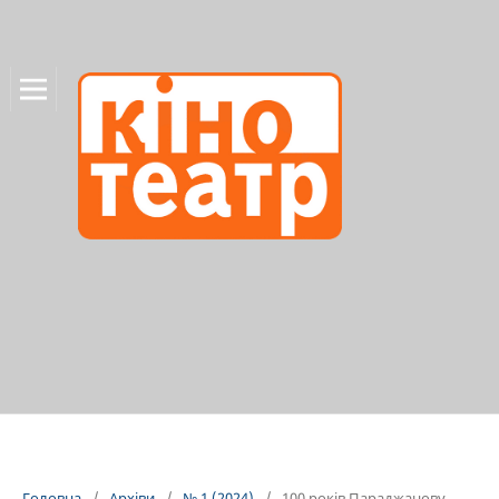
Головна
/
Архіви
/
№ 1 (2024)
/
100 років Параджанову