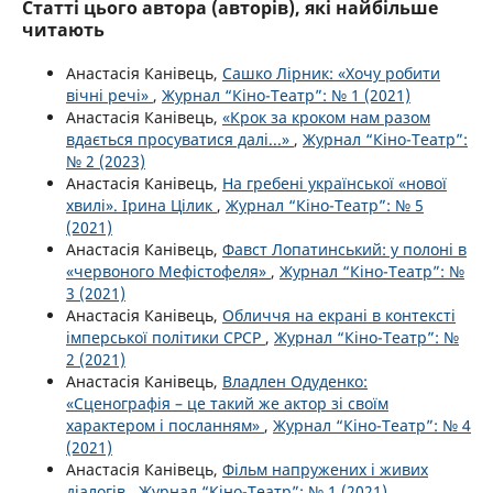
Статті цього автора (авторів), які найбільше
читають
Анастасія Канівець,
Сашко Лірник: «Хочу робити
вічні речі»
,
Журнал “Кіно-Театр”: № 1 (2021)
Анастасія Канівець,
«Крок за кроком нам разом
вдається просуватися далі...»
,
Журнал “Кіно-Театр”:
№ 2 (2023)
Анастасія Канівець,
На гребені української «нової
хвилі». Ірина Цілик
,
Журнал “Кіно-Театр”: № 5
(2021)
Анастасія Канівець,
Фавст Лопатинський: у полоні в
«червоного Мефістофеля»
,
Журнал “Кіно-Театр”: №
3 (2021)
Анастасія Канівець,
Обличчя на екрані в контексті
імперської політики СРСР
,
Журнал “Кіно-Театр”: №
2 (2021)
Анастасія Канівець,
Владлен Одуденко:
«Сценографія – це такий же актор зі своїм
характером і посланням»
,
Журнал “Кіно-Театр”: № 4
(2021)
Анастасія Канівець,
Фільм напружених і живих
діалогів
,
Журнал “Кіно-Театр”: № 1 (2021)