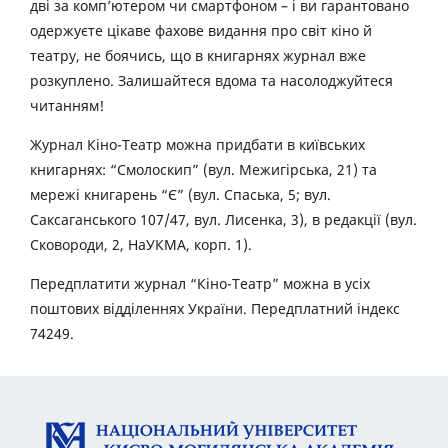
дві за комп’ютером чи смартфоном – і ви гарантовано
одержуєте цікаве фахове видання про світ кіно й
театру, не боячись, що в книгарнях журнал вже
розкуплено. Залишайтеся вдома та насолоджуйтеся
читанням!
Журнал Кіно-Театр можна придбати в київських
книгарнях: “Смолоскип” (вул. Межигірська, 21) та
мережі книгарень “Є” (вул. Спаська, 5; вул.
Саксаганського 107/47, вул. Лисенка, 3), в редакції (вул.
Сковороди, 2, НаУКМА, корп. 1).
Передплатити журнал “Кіно-Театр” можна в усіх
поштових відділеннях України. Передплатний індекс
74249.