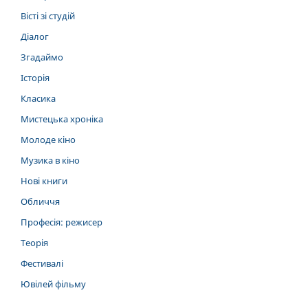
Вісті зі студій
Діалог
Згадаймо
Історія
Класика
Мистецька хроніка
Молоде кіно
Музика в кіно
Нові книги
Обличчя
Професія: режисер
Теорія
Фестивалі
Ювілей фільму