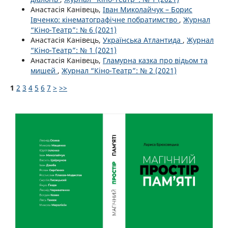
Анастасія Канівець,
Іван Миколайчук – Борис
Івченко: кінематографічне побратимство
,
Журнал
“Кіно-Театр”: № 6 (2021)
Анастасія Канівець,
Українська Атлантида
,
Журнал
“Кіно-Театр”: № 1 (2021)
Анастасія Канівець,
Гламурна казка про відьом та
мишей
,
Журнал “Кіно-Театр”: № 2 (2021)
1
2
3
4
5
6
7
>
>>