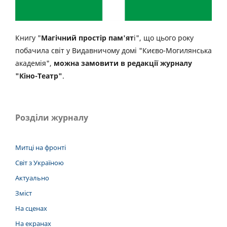
Книгу "
Магічний простір пам'ят
і", що цього року
побачила світ у Видавничому домі "Києво-Могилянська
академія",
можна замовити в редакції журналу
"Кіно-Театр"
.
Розділи журналу
Митці на фронті
Світ з Україною
Актуально
Зміст
На сценах
На екранах