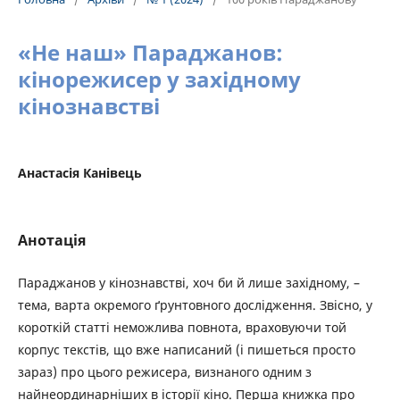
«Не наш» Параджанов:
кінорежисер у західному
кінознавстві
Анастасія Канівець
Анотація
Параджанов у кінознавстві, хоч би й лише західному, –
тема, варта окремого ґрунтовного дослідження. Звісно, у
короткій статті неможлива повнота, враховуючи той
корпус текстів, що вже написаний (і пишеться просто
зараз) про цього режисера, визнаного одним з
найнеординарніших в історії кіно. Перша книжка про