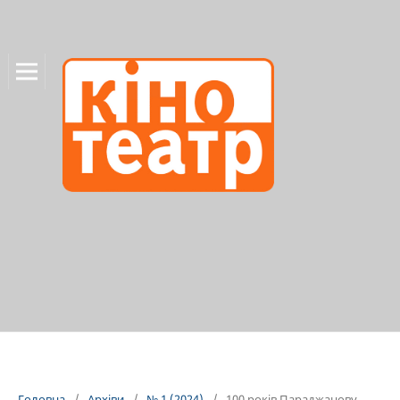
Головна
/
Архіви
/
№ 1 (2024)
/
100 років Параджанову