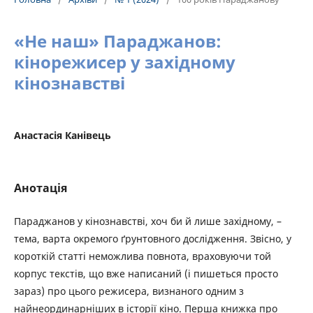
«Не наш» Параджанов:
кінорежисер у західному
кінознавстві
Анастасія Канівець
Анотація
Параджанов у кінознавстві, хоч би й лише західному, –
тема, варта окремого ґрунтовного дослідження. Звісно, у
короткій статті неможлива повнота, враховуючи той
корпус текстів, що вже написаний (і пишеться просто
зараз) про цього режисера, визнаного одним з
найнеординарніших в історії кіно. Перша книжка про