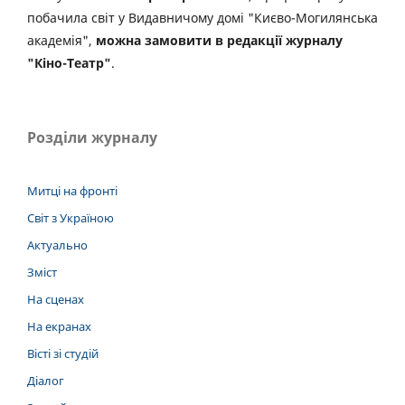
побачила світ у Видавничому домі "Києво-Могилянська
академія",
можна замовити в редакції журналу
"Кіно-Театр"
.
Розділи журналу
Митці на фронті
Світ з Україною
Актуально
Зміст
На сценах
На екранах
Вісті зі студій
Діалог