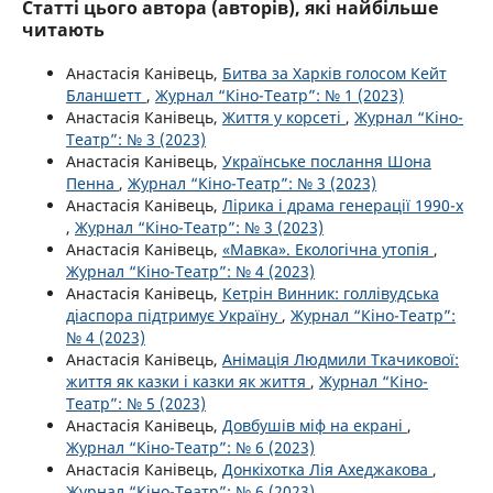
Статті цього автора (авторів), які найбільше
читають
Анастасія Канівець,
Битва за Харків голосом Кейт
Бланшетт
,
Журнал “Кіно-Театр”: № 1 (2023)
Анастасія Канівець,
Життя у корсеті
,
Журнал “Кіно-
Театр”: № 3 (2023)
Анастасія Канівець,
Українське послання Шона
Пенна
,
Журнал “Кіно-Театр”: № 3 (2023)
Анастасія Канівець,
Лірика і драма генерації 1990-х
,
Журнал “Кіно-Театр”: № 3 (2023)
Анастасія Канівець,
«Мавка». Екологічна утопія
,
Журнал “Кіно-Театр”: № 4 (2023)
Анастасія Канівець,
Кетрін Винник: голлівудська
діаспора підтримує Україну
,
Журнал “Кіно-Театр”:
№ 4 (2023)
Анастасія Канівець,
Анімація Людмили Ткачикової:
життя як казки і казки як життя
,
Журнал “Кіно-
Театр”: № 5 (2023)
Анастасія Канівець,
Довбушів міф на екрані
,
Журнал “Кіно-Театр”: № 6 (2023)
Анастасія Канівець,
Донкіхотка Лія Ахеджакова
,
Журнал “Кіно-Театр”: № 6 (2023)