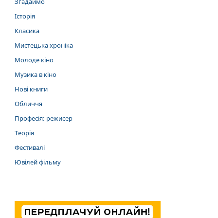
Згадаймо
Історія
Класика
Мистецька хроніка
Молоде кіно
Музика в кіно
Нові книги
Обличчя
Професія: режисер
Теорія
Фестивалі
Ювілей фільму