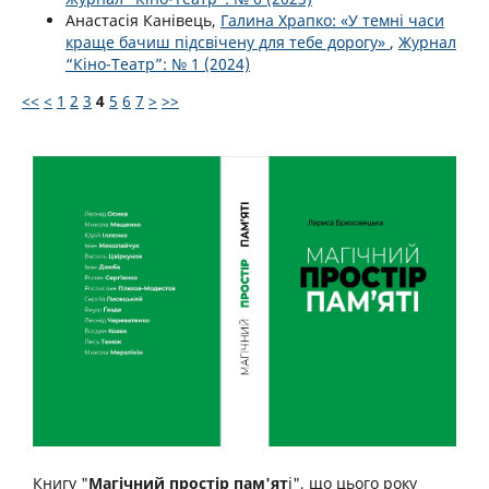
Анастасія Канівець,
Галина Храпко: «У темні часи
краще бачиш підсвічену для тебе дорогу»
,
Журнал
“Кіно-Театр”: № 1 (2024)
<<
<
1
2
3
4
5
6
7
>
>>
Книгу "
Магічний простір пам'ят
і", що цього року