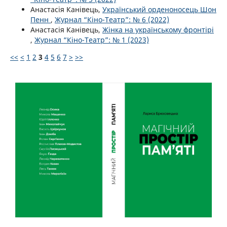
Анастасія Канівець,
Український орденоносець Шон
Пенн
,
Журнал “Кіно-Театр”: № 6 (2022)
Анастасія Канівець,
Жінка на українському фронтірі
,
Журнал “Кіно-Театр”: № 1 (2023)
<<
<
1
2
3
4
5
6
7
>
>>