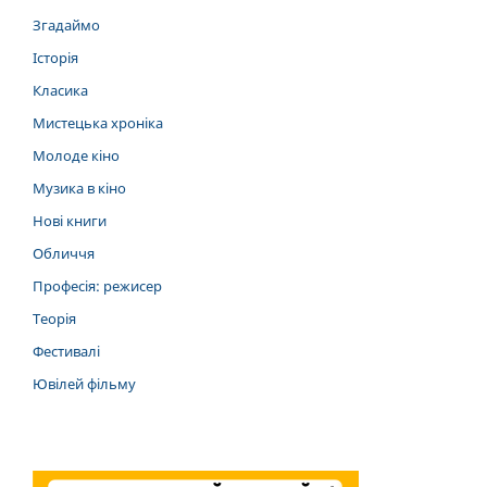
Згадаймо
Історія
Класика
Мистецька хроніка
Молоде кіно
Музика в кіно
Нові книги
Обличчя
Професія: режисер
Теорія
Фестивалі
Ювілей фільму