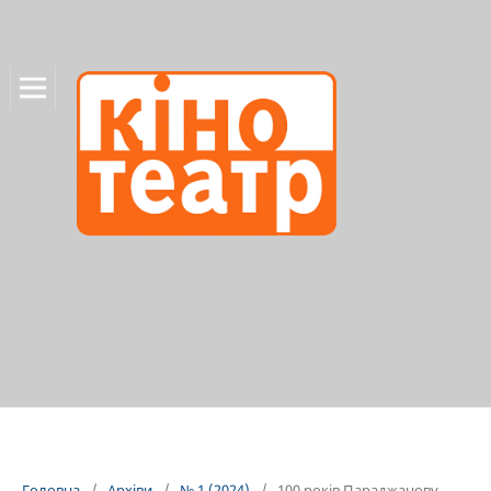
Головна
/
Архіви
/
№ 1 (2024)
/
100 років Параджанову