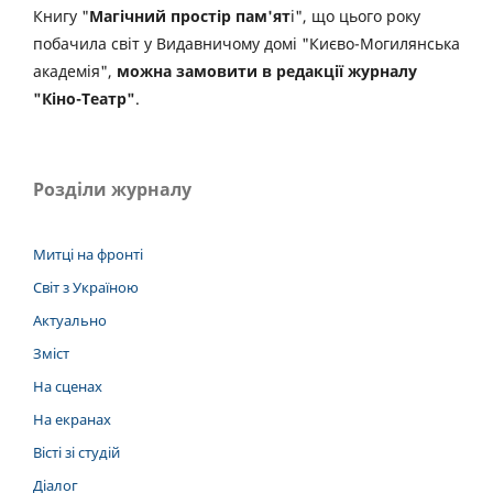
Книгу "
Магічний простір пам'ят
і", що цього року
побачила світ у Видавничому домі "Києво-Могилянська
академія",
можна замовити в редакції журналу
"Кіно-Театр"
.
Розділи журналу
Митці на фронті
Світ з Україною
Актуально
Зміст
На сценах
На екранах
Вісті зі студій
Діалог