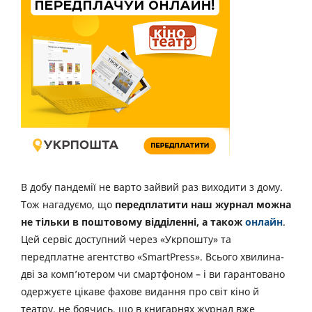
В добу пандемії не варто зайвий раз виходити з дому.
Тож нагадуємо, що
передплатити наш журнал можна
не тільки в поштовому відділенні, а також
онлайн
.
Цей сервіс доступний через «Укрпошту» та
передплатне агентство «SmartPress». Всього хвилина-
дві за комп’ютером чи смартфоном – і ви гарантовано
одержуєте цікаве фахове видання про світ кіно й
театру, не боячись, що в книгарнях журнал вже