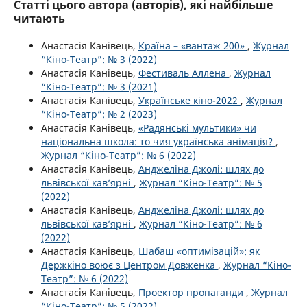
Статті цього автора (авторів), які найбільше
читають
Анастасія Канівець,
Країна – «вантаж 200»
,
Журнал
“Кіно-Театр”: № 3 (2022)
Анастасія Канівець,
Фестиваль Аллена
,
Журнал
“Кіно-Театр”: № 3 (2021)
Анастасія Канівець,
Українське кіно-2022
,
Журнал
“Кіно-Театр”: № 2 (2023)
Анастасія Канівець,
«Радянські мультики» чи
національна школа: то чия українська анімація?
,
Журнал “Кіно-Театр”: № 6 (2022)
Анастасія Канівець,
Анджеліна Джолі: шлях до
львівської кав’ярні
,
Журнал “Кіно-Театр”: № 5
(2022)
Анастасія Канівець,
Анджеліна Джолі: шлях до
львівської кав’ярні
,
Журнал “Кіно-Театр”: № 6
(2022)
Анастасія Канівець,
Шабаш «оптимізацій»: як
Держкіно воює з Центром Довженка
,
Журнал “Кіно-
Театр”: № 6 (2022)
Анастасія Канівець,
Проектор пропаганди
,
Журнал
“Кіно-Театр”: № 5 (2022)