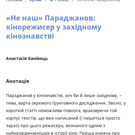
«Не наш» Параджанов:
кінорежисер у західному
кінознавстві
Анастасія Канівець
Анотація
Параджанов у кінознавстві, хоч би й лише західному, –
тема, варта окремого ґрунтовного дослідження. Звісно, у
короткій статті неможлива повнота, враховуючи той
корпус текстів, що вже написаний (і пишеться просто
зараз) про цього режисера, визнаного одним з
найнеординарніших в історії кіно. Перша книжка про