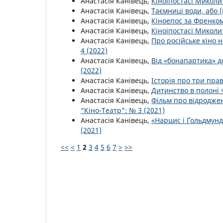
Анастасія Канівець,
Кіноіпостасі Миколи
Анастасія Канівець,
Таємниці води, або 
Анастасія Канівець,
Кіноепос за Френко
Анастасія Канівець,
Кіноіпостасі Миколи
Анастасія Канівець,
Про російське кіно 
4 (2022)
Анастасія Канівець,
Від «бонапартика» д
(2022)
Анастасія Канівець,
Історія про три пра
Анастасія Канівець,
Дитинство в полоні
Анастасія Канівець,
Фільм про відроджен
“Кіно-Театр”: № 3 (2021)
Анастасія Канівець,
«Нарцис і Ґольдмун
(2021)
<<
<
1
2
3
4
5
6
7
>
>>