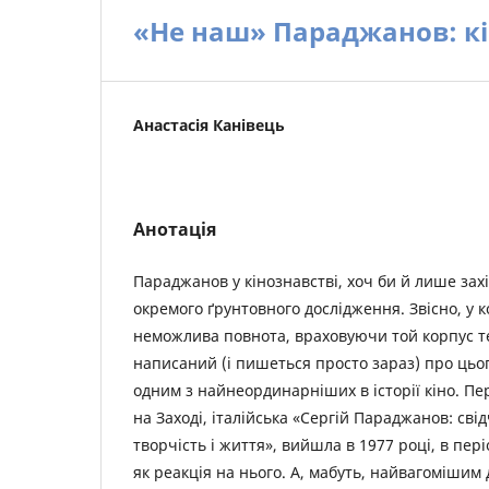
«Не наш» Параджанов: кі
Анастасія Канівець
Анотація
Параджанов у кінознавстві, хоч би й лише захі
окремого ґрунтовного дослідження. Звісно, у к
неможлива повнота, враховуючи той корпус те
написаний (і пишеться просто зараз) про цьо
одним з найнеординарніших в історії кіно. П
на Заході, італійська «Сергій Параджанов: сві
творчість і життя», вийшла в 1977 році, в пер
як реакція на нього. А, мабуть, найвагомішим