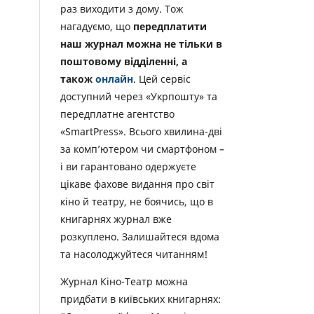
раз виходити з дому. Тож
нагадуємо, що
передплатити
наш журнал можна не тільки в
поштовому відділенні, а
також
онлайн
. Цей сервіс
доступний через «Укрпошту» та
передплатне агентство
«SmartPress». Всього хвилина-дві
за комп’ютером чи смартфоном –
і ви гарантовано одержуєте
цікаве фахове видання про світ
кіно й театру, не боячись, що в
книгарнях журнал вже
розкуплено. Залишайтеся вдома
та насолоджуйтеся читанням!
Журнал Кіно-Театр можна
придбати в київських книгарнях: