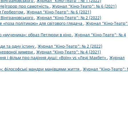
 Вінграновського
,
Журнал “Кіно-Театр”: № 1 (2022)
(Не)горор про самотність
,
Журнал “Кіно-Театр”: № 6 (2021)
м Гербертом
,
Журнал “Кіно-Театр”: № 6 (2021)
 Вінграновського
,
Журнал “Кіно-Театр”: № 2 (2022)
не «поза політикою» для світового глядача
,
Журнал “Кіно-Театр”
о «мученика»: образ Петлюри в кіно
,
Журнал “Кіно-Театр”: № 4
вди та одну істину
,
Журнал “Кіно-Театр”: № 2 (2022)
 червоної химери
,
Журнал “Кіно-Театр”: № 4 (2021)
ня і фільм про падіння душі: «Воїн» vs «Леді Макбет»
,
Журнал
д»: філософські мандри манівцями життя
,
Журнал “Кіно-Театр”: 