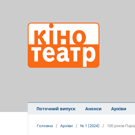
Поточний випуск
Анонси
Архіви
Головна
/
Архіви
/
№ 1 (2024)
/
100 років Пар