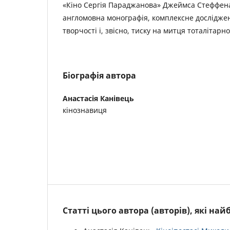
«Кіно Сергія Параджанова» Джеймса Стеффена
англомовна монографія, комплексне дослідженн
творчості і, звісно, тиску на митця тоталітарн
Біографія автора
Анастасія Канівець
кінознавиця
Статті цього автора (авторів), які на