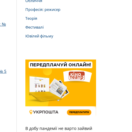
Обличчя
Професія: режисер
Теорія
: №
Фестивалі
Ювілей фільму
№ 5
В добу пандемії не варто зайвий