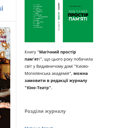
і
Книгу "
Магічний простір
пам'ят
і", що цього року побачила
світ у Видавничому домі "Києво-
Могилянська академія",
можна
замовити в редакції журналу
"Кіно-Театр"
.
Розділи журналу