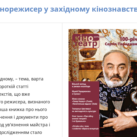
норежисер у західному кінознавств
дному, – тема, варта
ороткій статті
кстів, що вже
го режисера, визнаного
ерша книжка про нього
дчення і документи про
іод ув’язнення майстра і
 дослідженням стало