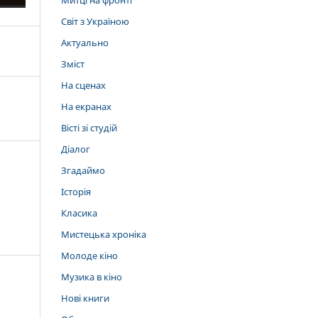
Митці на фронті
Світ з Україною
Актуально
Зміст
На сценах
На екранах
Вісті зі студій
Діалог
Згадаймо
Історія
Класика
Мистецька хроніка
Молоде кіно
Музика в кіно
Нові книги