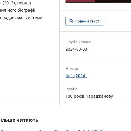
 (2013), перша
я його біографії,
ої радянської системи.
Повний текст
Опубліковано
2024-03-03
Номер
№ 1 (2024)
Розділ
100 років Параджанову
йбільше читають