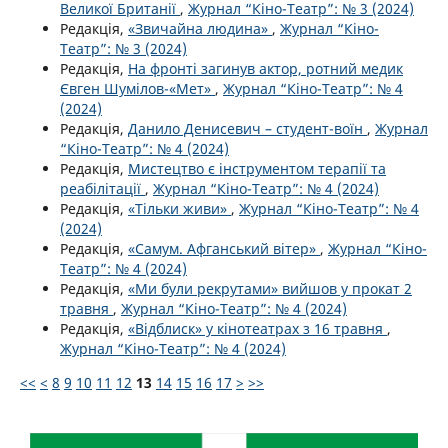
Великої Британії
,
Журнал “Кіно-Театр”: № 3 (2024)
Редакція,
«Звичайна людина»
,
Журнал “Кіно-
Театр”: № 3 (2024)
Редакція,
На фронті загинув актор, ротний медик
Євген Шумілов-«Мет»
,
Журнал “Кіно-Театр”: № 4
(2024)
Редакція,
Данило Денисевич – студент-воїн
,
Журнал
“Кіно-Театр”: № 4 (2024)
Редакція,
Мистецтво є інструментом терапії та
реабілітації
,
Журнал “Кіно-Театр”: № 4 (2024)
Редакція,
«Тільки живи»
,
Журнал “Кіно-Театр”: № 4
(2024)
Редакція,
«Самум. Афганський вітер»
,
Журнал “Кіно-
Театр”: № 4 (2024)
Редакція,
«Ми були рекрутами» вийшов у прокат 2
травня
,
Журнал “Кіно-Театр”: № 4 (2024)
Редакція,
«Відблиск» у кінотеатрах з 16 травня
,
Журнал “Кіно-Театр”: № 4 (2024)
<<
<
8
9
10
11
12
13
14
15
16
17
>
>>