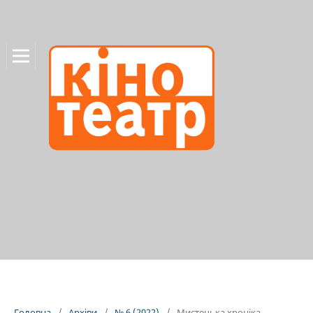
Головна
/
Архіви
/
№ 6 (2022)
/
Мистецька хроніка