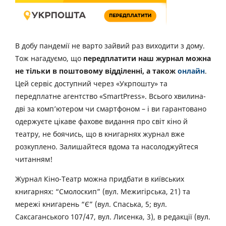
В добу пандемії не варто зайвий раз виходити з дому.
Тож нагадуємо, що
передплатити наш журнал можна
не тільки в поштовому відділенні, а також
онлайн
.
Цей сервіс доступний через «Укрпошту» та
передплатне агентство «SmartPress». Всього хвилина-
дві за комп’ютером чи смартфоном – і ви гарантовано
одержуєте цікаве фахове видання про світ кіно й
театру, не боячись, що в книгарнях журнал вже
розкуплено. Залишайтеся вдома та насолоджуйтеся
читанням!
Журнал Кіно-Театр можна придбати в київських
книгарнях: “Смолоскип” (вул. Межигірська, 21) та
мережі книгарень “Є” (вул. Спаська, 5; вул.
Саксаганського 107/47, вул. Лисенка, 3), в редакції (вул.