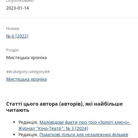
Опубліковано
2023-01-14
Номер
№ 6 (2022)
Розділ
Мистецька хроніка
##category.category##
Мистецька хроніка
Статті цього автора (авторів), які найбільше
читають
Редакція,
Маловідомі факти про тріо «Золоті ключі»
,
Журнал “Кіно-Театр”: № 3 (2024)
Редакція,
Податкові пільги для незалежних фільмів