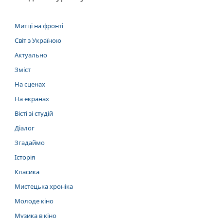
Митці на фронті
Світ з Україною
Актуально
Зміст
На сценах
На екранах
Вісті зі студій
Діалог
Згадаймо
Історія
Класика
Мистецька хроніка
Молоде кіно
Музика в кіно