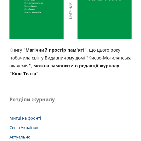
Книгу "
Магічний простір пам'ят
і", що цього року
побачила світ у Видавничому домі "Києво-Могилянська
академія",
можна замовити в редакції журналу
"Кіно-Театр"
.
Розділи журналу
Митці на фронті
Світ з Україною
Актуально