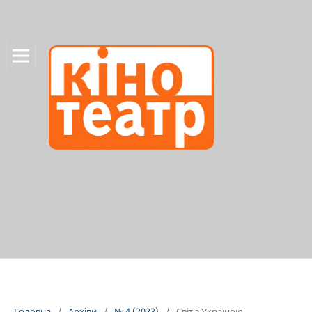
Головна
/
Архіви
/
№ 4 (2023)
/
Світ з Україною