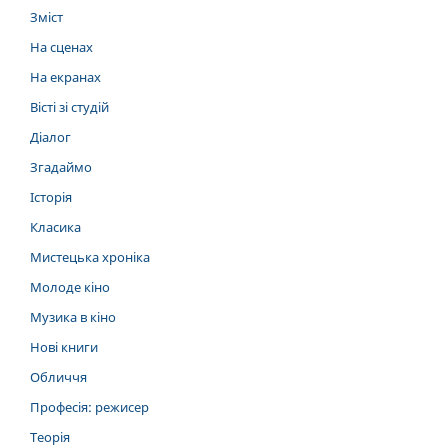
Зміст
На сценах
На екранах
Вісті зі студій
Діалог
Згадаймо
Історія
Класика
Мистецька хроніка
Молоде кіно
Музика в кіно
Нові книги
Обличчя
Професія: режисер
Теорія