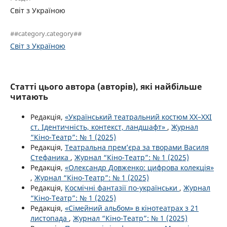
Світ з Україною
##category.category##
Світ з Україною
Статті цього автора (авторів), які найбільше
читають
Редакція,
«Український театральний костюм XX–XXI
ст. Ідентичність, контекст, ландшафт»
,
Журнал
“Кіно-Театр”: № 1 (2025)
Редакція,
Театральна прем’єра за творами Василя
Стефаника
,
Журнал “Кіно-Театр”: № 1 (2025)
Редакція,
«Олександр Довженко: цифрова колекція»
,
Журнал “Кіно-Театр”: № 1 (2025)
Редакція,
Космічні фантазії по-українськи
,
Журнал
“Кіно-Театр”: № 1 (2025)
Редакція,
«Сімейний альбом» в кінотеатрах з 21
листопада
,
Журнал “Кіно-Театр”: № 1 (2025)