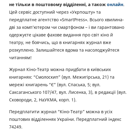
не тільки в поштовому відділенні, а також
онлайн
.
Цей сервіс доступний через «Укрпошту» та
передплатне агентство «SmartPress». Всього хвилина-
дві за комп’ютером чи смартфоном – і ви гарантовано
одержуєте цікаве фахове видання про світ кіно й
театру, не боячись, що в книгарнях журнал вже
розкуплено. Залишайтеся вдома та насолоджуйтеся
читанням!
Журнал Кіно-Театр можна придбати в київських
книгарнях: “Смолоскип” (вул. Межигірська, 21) та
мережі книгарень “Є” (вул. Спаська, 5; вул.
Саксаганського 107/47, вул. Лисенка, 3), в редакції (вул.
Сковороди, 2, НаУКМА, корп. 1).
Передплатити журнал “Кіно-Театр” можна в усіх
поштових відділеннях України. Передплатний індекс
74249.