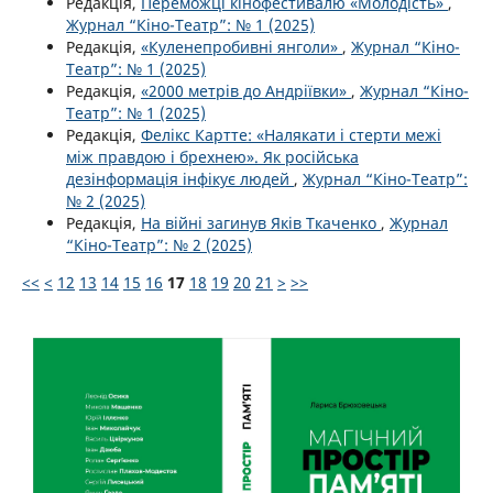
Редакція,
Переможці кінофестивалю «Молодість»
,
Журнал “Кіно-Театр”: № 1 (2025)
Редакція,
«Куленепробивні янголи»
,
Журнал “Кіно-
Театр”: № 1 (2025)
Редакція,
«2000 метрів до Андріївки»
,
Журнал “Кіно-
Театр”: № 1 (2025)
Редакція,
Фелікс Картте: «Налякати і стерти межі
між правдою і брехнею». Як російська
дезінформація інфікує людей
,
Журнал “Кіно-Театр”:
№ 2 (2025)
Редакція,
На війні загинув Яків Ткаченко
,
Журнал
“Кіно-Театр”: № 2 (2025)
<<
<
12
13
14
15
16
17
18
19
20
21
>
>>